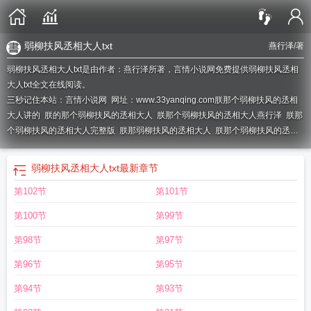
弱柳扶风丞相大人txt
燕行泽
/著
弱柳扶风丞相大人txt是由作者：燕行泽所著，言情小说网免费提供弱柳扶风丞相
大人txt全文在线阅读。
三秒记住本站：言情小说网 网址：www.33yanqing.com
朕那个弱柳扶风的丞相
大人讲的
朕的那个弱柳扶风的丞相大人
朕那个弱柳扶风的丞相大人燕行泽
朕那
个弱柳扶风的丞相大人完整版
朕那弱柳扶风的丞相大人
朕那个弱柳扶风的丞相
大人晋江
朕那个弱柳扶风的丞相大人笔趣阁
朕那个弱柳扶风的丞相大人by燕行
泽
弱柳扶风丞相大人txt
朕那个弱柳扶风的丞相大人TXT
朕那个弱柳扶风的丞相
弱柳扶风丞相大人txt
最新章节
大人免费阅读
朕那个弱柳扶风的丞相大人免费阅读笔趣阁
朕那个弱柳扶风的丞
第102节
第101节
相大人双洁吗
朕那个弱柳扶风的丞相大人免费阅读番外
朕那个弱柳扶风的丞相
大人燕行泽全文免费阅读
朕那个弱柳扶风的丞相大人讲了什么
朕那个弱柳扶风
第100节
第99节
的丞相大人百度
朕那个弱柳扶风的丞相大人 燕行泽
朕那个弱柳扶风的丞相大人
免费
朕那个弱柳扶风的丞相大人by
朕那个弱柳扶风的丞相大人是谁
朕那个弱柳
第98节
第97节
扶风的丞相大人txt
第96节
第95节
第94节
第93节