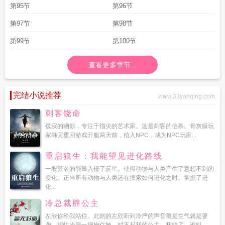
第95节
第96节
第97节
第98节
第99节
第100节
查看更多章节...
完结小说推荐
www.33yanqing.com
刺客饶命
孤寂的幽影，专注于指尖的艺术家。这是刺客的信条。骨灰级玩
家韩宾重回游戏开服两天前，植入NPC，成为NPC玩家...
重启狼生：我能望见进化路线
一股莫名的能量入侵了蓝星。使得动物与人类产生了意想不到的
变化。正当所有动物与人类还在摸索如何进化之时。掌握了进
化...
冷总裁胖公主
左欣你给我站住。此刻的左欣听到冷严的声音很是生气就是要