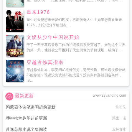
跑。很快冷严一把抱住她。对不起我的公主，我错了，谁叫...
重来1976
重生过去畅想未来梦幻现实，再塑传奇人生！如果您喜欢重来
1976，别忘记分享给朋友...
文娱从少年中国说开始
干了一辈子幕后音乐工作的祁绩带着系统穿越了。来到这个世界
的第一天，他就被公司推到了天生偶像的节目现场，成为了...
穿越者修真指南
穿越修仙世界，李安闲却根骨低劣，毫无资质。可谁说没根骨就
不能修仙？谁说没资质就不能成道？没有条件那就创造条件，
没...
最新更新
www.33yanqing.com
鸿蒙霸体诀笔趣阁超前更新
鱼初见
葬神棺笔趣阁超前更新
浮生一诺
萧逸苏颜小说全集阅读
五杯咖啡