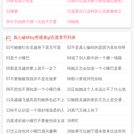
24再见啦小女友
23我可以成为那个跟你谈恋爱的幸
心破碎旁观者笔趣阁最新章节列表
真心破碎by旁观者番外
真心破碎旁观者txt资
源
真心破碎作者旁观者
真心破碎gl旁观者资源
真心破碎电视剧免费观看高
运者吗
22接吻
21温柔自己这样的人也能被称之为
清
真心破碎短剧
真心破碎图片
真心破碎旁观者
真心破碎by旁观者gl
真心破碎
温柔吗
txt百度资源
真心破碎by旁观者全部
真心破碎by旁观者未休该前
20今天的雨下得一点也不可爱
19凶艳
真心破碎by旁观者gl百度
章节列表
01可她被钉在吴越身下退无可退
02不是真心骗你的是因为喜欢你呀
03是个小哑巴
04成了别人眼中的一个赌一场随机
的消遣
05那是吴越你要上就不一定了
06她又怎会知道一个小哑巴是要把
这梦幻的
07不要唤醒我我并不是在做梦
08那小梦就拜托你啦
09不想也不屑知道一个小哑巴捧着
10正如她这个人永远占不了什么地
颗真心想
11吴越越飞越高直到她再也赶不上
12她跟吴越的差距又岂止是交通方
式的区别
13你不认识是一个很好很温柔的人
14真巧又碰上你了
15真渣祈祷小哑巴不要被伤得太深
16帮忙
17怎么你也对小哑巴感兴趣啊
18如果可以她宁愿未曾来过这世间