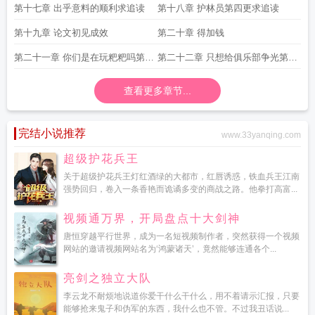
第十七章 出乎意料的顺利求追读
第十八章 护林员第四更求追读
第十九章 论文初见成效
第二十章 得加钱
第二十一章 你们是在玩粑粑吗第三
第二十二章 只想给俱乐部争光第四
更求追读
更求追读
查看更多章节...
完结小说推荐
www.33yanqing.com
超级护花兵王
关于超级护花兵王灯红酒绿的大都市，红唇诱惑，铁血兵王江南
强势回归，卷入一条香艳而诡谲多变的商战之路。他拳打高富...
视频通万界，开局盘点十大剑神
唐恒穿越平行世界，成为一名短视频制作者，突然获得一个视频
网站的邀请视频网站名为‘鸿蒙诸天’，竟然能够连通各个...
亮剑之独立大队
李云龙不耐烦地说道你爱干什么干什么，用不着请示汇报，只要
能够抢来鬼子和伪军的东西，我什么也不管。不过我丑话说...