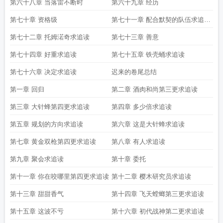
第六十八章 当落雷不断时
第六十九章 经历
第七十章 资格级
第七十一章 配合默契的队伍求追读
第四更送上
第七十二章 托姆渃奇求追读
第七十三章 善意
第七十四章 好重求追读
第七十五章 铁壳蛹求追读
第七十六章 决定求追读
迟来的卷尾总结
第一章 回归
第二章 酒肉和尚第三更求追读
第三章 大针蜂第四更求追读
第四章 多少倍求追读
第五章 规划的方向求追读
第六章 这是大针蜂求追读
第七章 黄金双枪第四更求追读
第八章 有人求追读
第九章 聚会求追读
第十章 委托
第十一章 你在咬哪里第四更求追读
第十二章 樱木研究员求追读
第十三章 甜甜香气
第十四章 飞天螳螂第三更求追读
第十五章 这波不亏
第十六章 初代战神第二更求追读