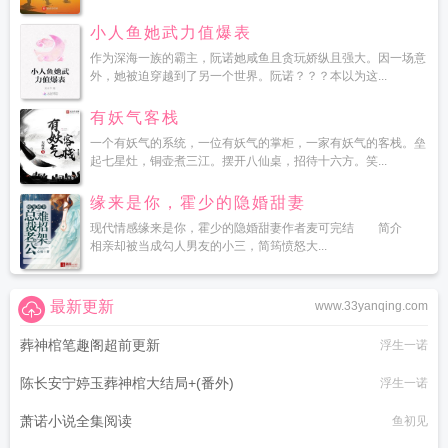
小人鱼她武力值爆表
作为深海一族的霸主，阮诺她咸鱼且贪玩娇纵且强大。因一场意
外，她被迫穿越到了另一个世界。阮诺？？？本以为这...
有妖气客栈
一个有妖气的系统，一位有妖气的掌柜，一家有妖气的客栈。垒
起七星灶，铜壶煮三江。摆开八仙桌，招待十六方。笑...
缘来是你，霍少的隐婚甜妻
现代情感缘来是你，霍少的隐婚甜妻作者麦可完结 简介
相亲却被当成勾人男友的小三，简筠愤怒大...
最新更新
www.33yanqing.com
葬神棺笔趣阁超前更新
浮生一诺
陈长安宁婷玉葬神棺大结局+(番外)
浮生一诺
萧诺小说全集阅读
鱼初见