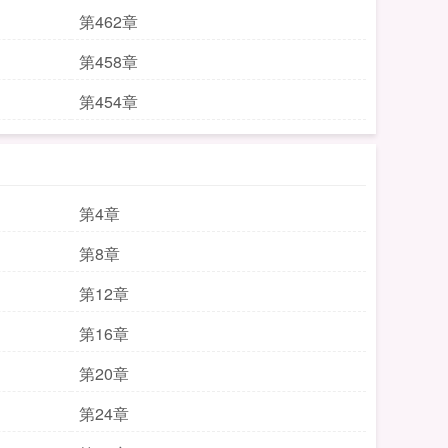
第462章
第458章
第454章
第4章
第8章
第12章
第16章
第20章
第24章