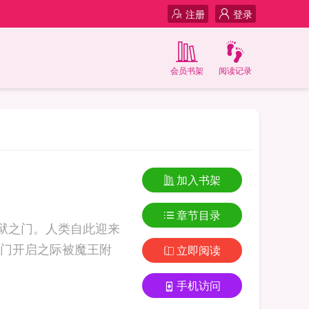
注册
登录
会员书架
阅读记录
加入书架
章节目录
了地狱之门。人类自此迎来
门开启之际被魔王附
立即阅读
手机访问