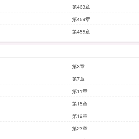
第463章
第459章
第455章
第3章
第7章
第11章
第15章
第19章
第23章