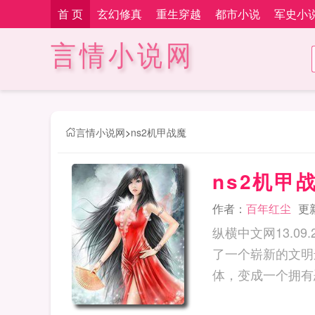
首 页
玄幻修真
重生穿越
都市小说
军史小
言情小说网
言情小说网
>
ns2机甲战魔
ns2机甲
作者：
百年红尘
更新
纵横中文网13.0
了一个崭新的文明