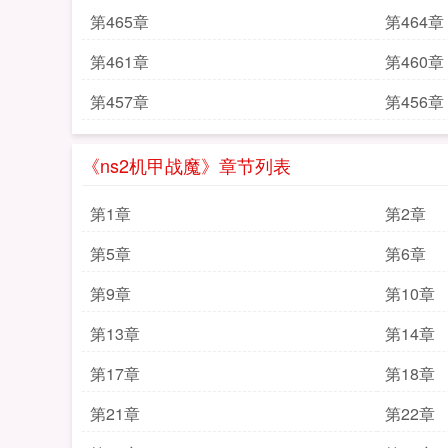
第465章
第464章
第461章
第460章
第457章
第456章
《ns2机甲战魔》章节列表
第1章
第2章
第5章
第6章
第9章
第10章
第13章
第14章
第17章
第18章
第21章
第22章