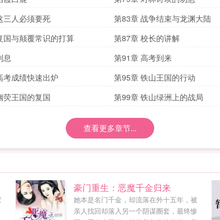
 这三人必须要死
第83章 战争结束与龙渊大陆
 复国与颠覆常识的打算
第87章 校长的讲解
利息
第91章 高考到来
 高考成绩快速出炉
第95章 铁山王国的行动
 幽荧王国的复国
第99章 铁山绿洲上的战局
查看更多章节...
豪门重生：恶魔千金归来
家
她本是名门千金，却流落在外十五年，被
，
亲人找回却落入另一个阴谋圈套，最终惨