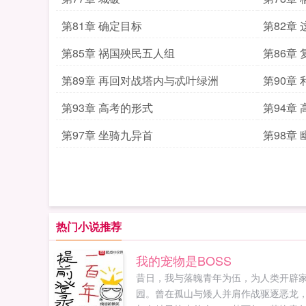
第81章 确定目标
第82章
第85章 祸国殃民五人组
第86章
第89章 再回对战塔内与忒叶绿洲
第90章 
第93章 高考的形式
第94章
第97章 坐骑九异首
第98章
热门小说推荐
我的宠物是BOSS
昔日，我与落魄青年为伍，为人类开辟
园。曾在孤山与矮人并肩作战驱逐恶龙