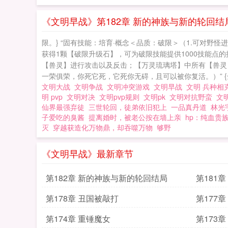
《文明早战》第182章 新的神族与新的轮回结
限。} “固有技能：培育·概念＜品质：破限＞（1.可对
获得1颗【破限升级石】，可为破限技能提供1000技能点
【兽灵】进行攻击以及反击；【万灵琉璃塔】中所有【兽灵】
一荣俱荣，你死它死，它死你无碍，且可以被你复活。）” {全
文明大战
文明争战
文明冲突游戏
文明早战
文明 兵种
明 pvp
文明对决
文明pvp规则
文明pk
文明对抗野蛮
文
仙界最强弃徒
三世轮回，徒弟依旧犯上
一品真丹道
林光
子爱吃的臭酱
提离婚时，被老公按在墙上亲
hp：纯血贵
灭
穿越获造化万物鼎，却吞噬万物
够野
《文明早战》最新章节
第182章 新的神族与新的轮回结局
第181
第178章 丑国被敲打
第177
第174章 重锤魔女
第173