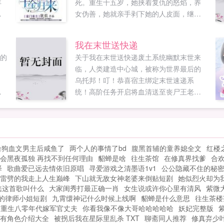
年
死。重生十五岁，她挟着复仇的怒焰，养
在
女伪善，她就亲手剥下她的人皮面，继母
我
继妹贪婪，她就偏要将她们打回原形，渣
月
男深情，给我圆润如果您喜欢豪门重生恶
我在末世送快递
全
魔千金归来，别忘记分享给朋友...
人的
关于我在末世送快递废土系统幽默末世来
，
临，人类建造中心城，被称为世界最后的
好
？
乌托邦！叮！恭喜宿主绑定末世速递系
。
典
统！高阶任务开启将血清送至丧尸王老
享
，
巢，任务失败，抹杀宿主！快递小哥周
岩，怒摔摩托狗系统不当人，老子不干
人
了！什么，任务奖励神级功法？疗伤圣
高
药？超级武器？！周岩默默扶起摩托我觉
给狗血文男主后咸鱼了
两个人的事情了bd
腹黑首辅的童养媳全文
红楼
不
得我还能再坚持一下。...
会黑夜孤独 再找不到任何理由
貂蝉是啥
往生茶馆
在修真界找爹
合
小
泽
歌曲爱已远去情依旧原唱
寻爱游戏之清墨语1v1
公公隐藏不住的秘
言
雷劈的我走上人生巅峰
下山就无敌女神老婆来倒贴短剧
她似烈火却为
的
恙这首歌叫什么
大家闺秀打最正确一肖
女生说或许你心里有清风
紫微
！
的律师小姐短剧
九霄缳神记什么时候上线啊
貂蝉是什么意思
往生茶楼
言
重生八零年代嫁军官丈夫
你看我像不像大哥哈哈哈哈哈
妖妃完整版
女
有角色介绍大全
被拐后我在星际里乱杀 TXT
聊斋同人推荐
修真弃少