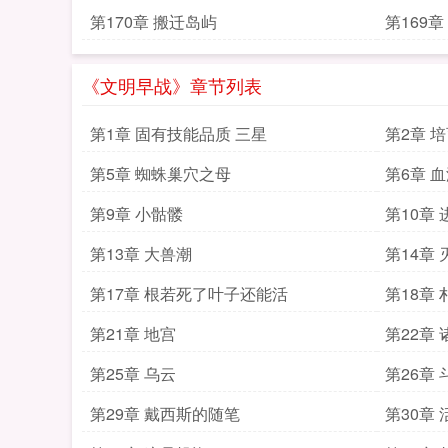
第170章 搬迁岛屿
第169
《文明早战》章节列表
第1章 固有技能品质 三星
第2章 
第5章 蜘蛛巢穴之母
第6章 
第9章 小骷髅
第10章
第13章 大兽潮
第14章
第17章 根若死了叶子还能活
第18章
第21章 地宫
第22章
第25章 乌云
第26章
第29章 戴西斯的随笔
第30章