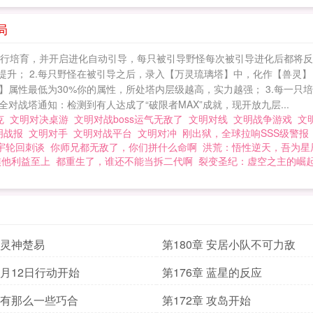
局
野怪进行培育，并开启进化自动引导，每只被引导野怪每次被引导进化后都将
的提升； 2.每只野怪在被引导之后，录入【万灵琉璃塔】中，化作【兽
属性最低为30%你的属性，所处塔内层级越高，实力越强； 3.每一只
对战塔通知：检测到有人达成了“破限者MAX”成就，现开放九层...
相克
文明对决桌游
文明对战boss运气无敌了
文明对线
文明战争游戏
文
明战报
文明对手
文明对战平台
文明对冲
刚出狱，全球拉响SSS级警报
宇轮回刺谈
你师兄都无敌了，你们拼什么命啊
洪荒：悟性逆天，吾为星
族他利益至上
都重生了，谁还不能当拆二代啊
裂变圣纪：虚空之主的崛
章 灵神楚易
第180章 安居小队不可力敌
章 月12日行动开始
第176章 蓝星的反应
章 有那么一些巧合
第172章 攻岛开始