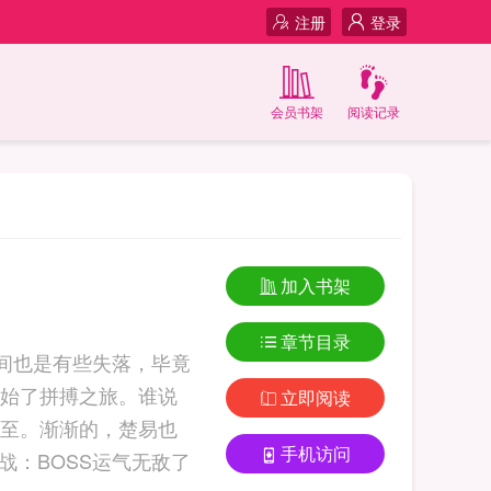
注册
登录
会员书架
阅读记录
加入书架
章节目录
间也是有些失落，毕竟
始了拼搏之旅。谁说
立即阅读
至。渐渐的，楚易也
手机访问
，成长为了世界BOSS，成为了整个文明... 文明对战：BOSS运气无敌了