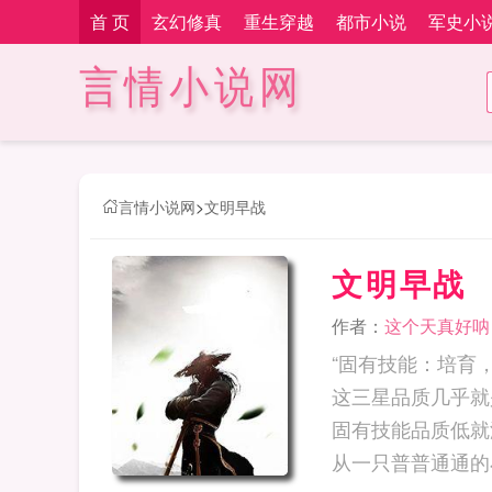
首 页
玄幻修真
重生穿越
都市小说
军史小
言情小说网
言情小说网
>
文明早战
文明早战
作者：
这个天真好呐
“固有技能：培育
这三星品质几乎就
固有技能品质低就