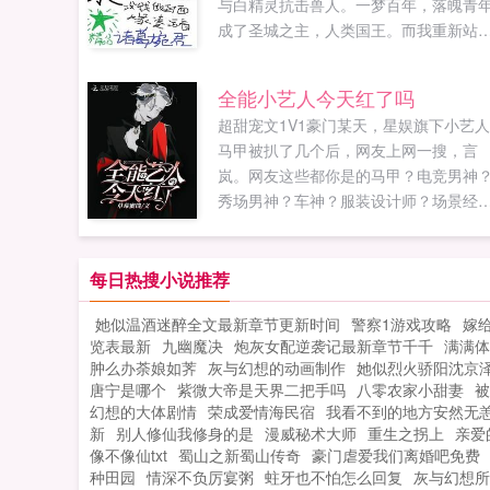
与白精灵抗击兽人。一梦百年，落魄青
成了圣城之主，人类国王。而我重新站
百年前亲手建立的家园。你问我是谁？
叫沈飞，人类帝国军情六处领导者，被
全能小艺人今天红了吗
神赐福的月神殿最高贵的勇士以及矮人
超甜宠文1V1豪门某天，星娱旗下小艺
族共尊的锻造大宗师。好了，我说完了
马甲被扒了几个后，网友上网一搜，言
现在你们可以放下手中的刀，让我们好
岚。网友这些都你是的马甲？电竞男神
谈谈关于我的宠物毁坏圣城的赔偿问题
秀场男神？车神？服装设计师？场景经
如果您喜欢我的宠物是BOSS，别忘记分
布置师？言岚没有吧！我都没有披马甲
给朋友...
全部用的真名！墨霖少说了一个，我女
神！网友男神求别闹，刚刚我们才喷这
每日热搜小说推荐
喷出翔，你言岚表示包装自己的费用太
她似温酒迷醉全文最新章节更新时间
警察1游戏攻略
嫁
了，不整点副业怎么养主业。星娱系统
览表最新
九幽魔决
炮灰女配逆袭记最新章节千千
满满体
是宿主弱，是宿主太强！这是一个全能
肿么办荼娘如荠
灰与幻想的动画制作
她似烈火骄阳沈京
艺人剧火人不火，歌红人不红的故事！
唐宁是哪个
紫微大帝是天界二把手吗
八零农家小甜妻
被
岚与墨霖结婚后，第一次体验到上热搜
幻想的大体剧情
荣成爱情海民宿
我看不到的地方安然无
感觉，确认过了，这是能帮她红的人！
新
别人修仙我修身的是
漫威秘术大师
重生之拐上
亲爱
网友就是这女人，蹭我家哥哥的热度！
像不像仙txt
蜀山之新蜀山传奇
豪门虐爱我们离婚吧免费
种田园
情深不负厉宴粥
岚墨霖她是我女神！黑子肯定是碍于这
蛀牙也不怕怎么回复
灰与幻想所