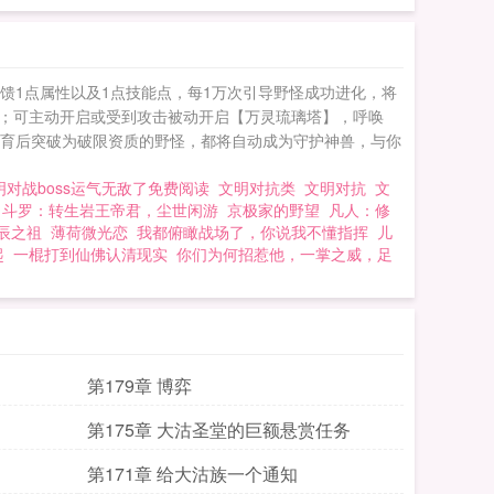
反馈1点属性以及1点技能点，每1万次引导野怪成功进化，将
灵】；可主动开启或受到攻击被动开启【万灵琉璃塔】，呼唤
培育后突破为破限资质的野怪，都将自动成为守护神兽，与你
明对战boss运气无敌了免费阅读
文明对抗类
文明对抗
文
斗罗：转生岩王帝君，尘世闲游
京极家的野望
凡人：修
辰之祖
薄荷微光恋
我都俯瞰战场了，你说我不懂指挥
儿
起
一棍打到仙佛认清现实
你们为何招惹他，一掌之威，足
第179章 博弈
第175章 大沽圣堂的巨额悬赏任务
第171章 给大沽族一个通知