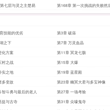
章 第七层与灵之主楚易
第168章 第一次挑战的失败然
培育技能的优劣
第3章 破庙
血湖之下
第7章 万灵血晶
 进化方案
第11章 冥龙七骸
 灭村之战
第15章 大爆
 朴实之地
第19章 蓝星殿
 诸多变故
第23章 幽冥大君与多宝神像
 斗智斗勇与最后的老人
第27章 一场考验
 活捉与古寺
第31章 尖嚎鬼寺