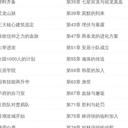
 材料齐备
第35章 七星冥龙与祖龙真血
 荒龙山脉
第39章 莫默的到来
 三大核心建筑选定
第43章 埋伏与暴露
 吸收信仰之力的血脉
第47章 两条龙的进化方案
 大举进攻
第51章 安居小队成立
全国1000人的计划
第55章 魂珠的传送
 安居学院
第59章 韩星的加入
 固有技能再升华
第63章 身世
 学府的自习室
第67章 血脉与邂逅
 庄胜队对楚易队
第71章 胜利与处罚
 兽潮攻城开始
第75章 林诗琰的临时加入
 栖霞白鹿
第79章 对林诗琰的劝慰