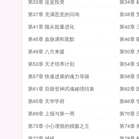
第33章 这是投资
第34章
第37章 充满恶意的问询
第38章
第41章 随从批量进化
第42章
第45章 血脉调和莫默
第46章
第49章 八方来援
第50章
第53章 天才培养计划
第54章 
第57章 快速进展的魂力等级
第58章
第61章 百级登神武魂秘境结束
第62章
第65章 天华学府
第66章
第69章 上报与第一周
第70章
第73章 小心谨慎的残骸之王
第74章
第77章 城破
第78章