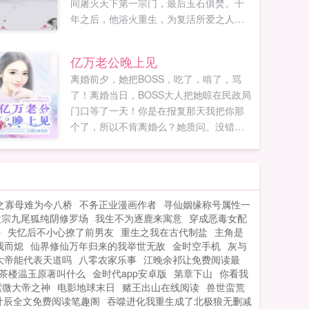
间屠灭天下第一宗门，最后玉石俱焚。千
年之后，他浴火重生，为复活所爱之人，
却沦为废物，十八年卧薪尝胆，一朝重回
修炼，他重新...
亿万老公晚上见
离婚前夕，她把BOSS，吃了，啃了，骂
了！离婚当日，BOSS大人把她晾在民政局
门口等了一天！你是在报复那天我把你那
个了，所以不肯离婚么？她质问。没错，
且技术差，待培养。高冷BOSS鄙夷的口吻
道。那培养...
之寡母难为今八桥
不务正业漫画作者
寻仙姻缘称号属性一
欢宗九尾狐纯阴修罗场
我生不为逐鹿来寓意
穿成恶毒女配
密
失忆后不小心撩了前男友
重生之我在古代制盐
主角是
我而熄
仙界修仙万年归来的我举世无敌
金时空手机
灰与
大帝能代表天道吗
八零农家乐事
江晚余祁让免费阅读最
茶楼温玉原著叫什么
金时代app安卓版
第章下山
你看我
紫微大帝之神
电影地球末日
赌王出山在线阅读
兽世蛮荒
叶辰全文免费阅读笔趣阁
吞噬进化我重生成了北极狼无删减