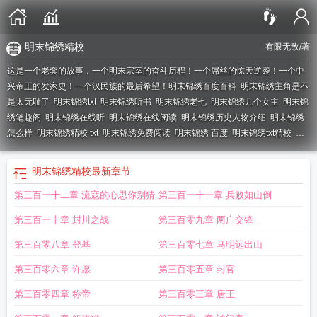
明末锦绣精校
有限无敌
/著
这是一个老套的故事，一个明末宗室的奋斗历程！一个屌丝的惊天逆袭！一个中
兴帝王的发家史！一个汉民族的最后希望！
明末锦绣百度百科
明末锦绣主角是不
是太无耻了
明末锦绣txt
明末锦绣听书
明末锦绣老七
明末锦绣几个女主
明末锦
绣笔趣阁
明末锦绣在线听
明末锦绣在线阅读
明末锦绣历史人物介绍
明末锦绣
怎么样
明末锦绣精校 txt
明末锦绣免费阅读
明末锦绣 百度
明末锦绣txt精校
全
文免费阅读明末锦绣
明末锦绣全文免费阅读
明末锦绣丝帕
明末锦绣西藏
明末
锦绣百科
明末锦绣TXT
明末锦绣类似的有哪些
明末锦绣 有限无敌
明末锦绣好
明末锦绣精校
最新章节
看吗
明末锦绣无删减
明末锦绣白氏
明末锦绣有几个女主
明末锦绣朱宏三受伤
第三百一十二章 流寇的心思你别猜
第三百一十一章 兵败如山倒
是哪一集
明末锦绣 第1章
明末锦绣柳如是
明末锦绣书评
明末锦绣精校
明末锦
绣女主全名单
明未锦绣txt
第三百一十章 封川之战
第三百零九章 两广交锋
第三百零八章 登基
第三百零七章 马明远出山
第三百零六章 许愿
第三百零五章 封官
第三百零四章 称帝
第三百零三章 唐王