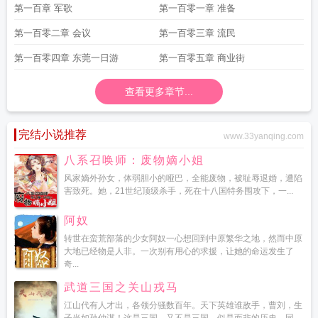
第一百章 军歌
第一百零一章 准备
第一百零二章 会议
第一百零三章 流民
第一百零四章 东莞一日游
第一百零五章 商业街
查看更多章节...
完结小说推荐
www.33yanqing.com
八系召唤师：废物嫡小姐
风家嫡外孙女，体弱胆小的哑巴，全能废物，被耻辱退婚，遭陷
害致死。她，21世纪顶级杀手，死在十八国特务围攻下，一...
阿奴
转世在蛮荒部落的少女阿奴一心想回到中原繁华之地，然而中原
大地已经物是人非。一次别有用心的求援，让她的命运发生了
奇...
武道三国之关山戎马
江山代有人才出，各领分骚数百年。天下英雄谁敌手，曹刘，生