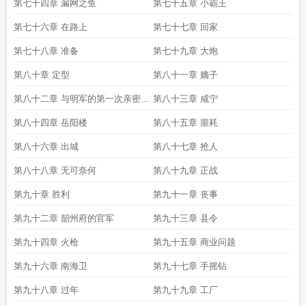
第七十四章 漏网之鱼
第七十五章 小霸王
第七十六章 在路上
第七十七章 回家
第七十八章 准备
第七十九章 大炮
第八十章 定型
第八十一章 嫡子
第八十二章 与明军的第一次亲密接
第八十三章 咸宁
触
第八十四章 岳阳楼
第八十五章 噩耗
第八十六章 出城
第八十七章 抢人
第八十八章 无可奈何
第八十九章 正战
第九十章 胜利
第九十一章 丧事
第九十二章 韶州府的官军
第九十三章 县令
第九十四章 火枪
第九十五章 商业问题
第九十六章 南海卫
第九十七章 手摇钻
第九十八章 过年
第九十九章 工厂