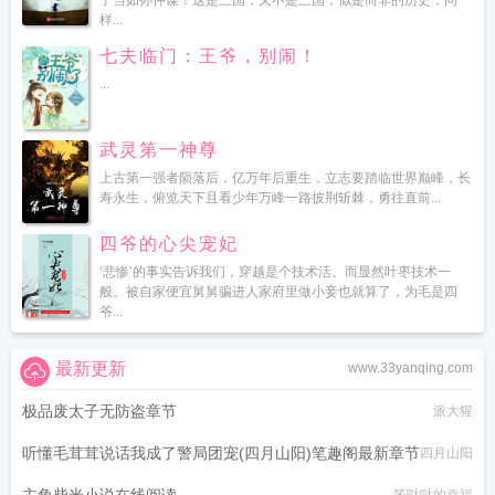
子当如孙仲谋！这是三国，又不是三国，似是而非的历史，同
样...
七夫临门：王爷，别闹！
...
武灵第一神尊
上古第一强者陨落后，亿万年后重生，立志要踏临世界巅峰，长
寿永生，俯览天下且看少年万峰一路披荆斩棘，勇往直前...
四爷的心尖宠妃
‘悲惨’的事实告诉我们，穿越是个技术活。而显然叶枣技术一
般。被自家便宜舅舅骗进人家府里做小妾也就算了，为毛是四
爷...
最新更新
www.33yanqing.com
极品废太子无防盗章节
派大猩
听懂毛茸茸说话我成了警局团宠(四月山阳)笔趣阁最新章节
四月山阳