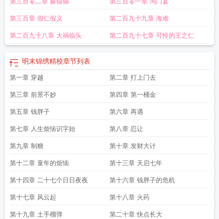
第三百零二章 躲猫猫
第三百零一章 鸿门宴
第三百章 假仁假义
第二百九十九章 海难
第二百九十八章 大祸临头
第二百九十七章 可怜的王之仁
明末锦绣精校
章节列表
第一章 穿越
第二章 打上门去
第三章 前景不妙
第四章 第一桶金
第五章 钱胖子
第六章 再遇
第七章 人生烦恼识字始
第八章 忍让
第九章 制糖
第十章 发财大计
第十二章 童年的烦恼
第十三章 天启七年
第十四章 二十七个日日夜夜
第十六章 钱胖子的危机
第十七章 风云起
第十八章 火药
第十九章 土手榴弹
第二十章 快点长大