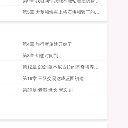
第9章 我就问你我能不能站着把钱挣了
第5章 大梦和海军上将石佛和狼王的差
别
第4章 旅行者旅途开始了
第8章 幻想时间到
第12章 2021版本尼古拉约基奇培养模
板
第16章 三队交易达成蓝图初建
第20章 老湿 班长 宋文 到