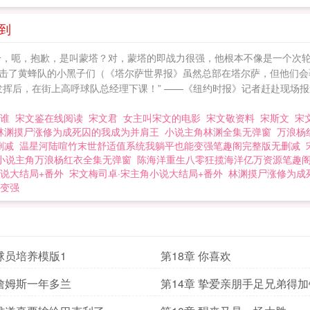
 到
，呃，抱歉，是叫蒙塔？对，蒙塔的即战力很强，他根本不像是一个次轮秀
了黄蜂队的小黑子们（《塔尔萨世界报》虽然总部在塔尔萨，但他们会覆盖
的发挥后，在街上高呼球队总经理下课！” ——《纽约时报》记者赶赴现场
是谁
宋文鉴在线阅读
宋文君
女主叫宋文的电影
宋文敬资料
宋斯文
宋
林渊摸尸涨修为成死囚的我成为并肩王
小说主角林渊全集无弹窗
万浪杨
删减
温星河陆喧竹末世舒适值系统我躺平也能变强笔趣阁完整版无删减
小说主角万浪杨红衣全集无弹窗
陈海洋重生八零狂揽海洋亿万资源笔趣
说大结局+番外
宋文梅司卓·宋主角小说大结局+番外
林渊摸尸涨修为成
变强
 球员培养模版1
第18章 你喜欢
 詹姆斯一年多兰
第14章 挚爱亲朋手足兄弟得加