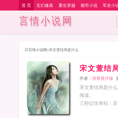
首 页
玄幻修真
重生穿越
都市小说
军史小
言情小说网
言情小说网
>
宋文萱结局是什么
宋文萱结
作者：
排骨煲仔饭
宋文萱结局是什么
阅读。