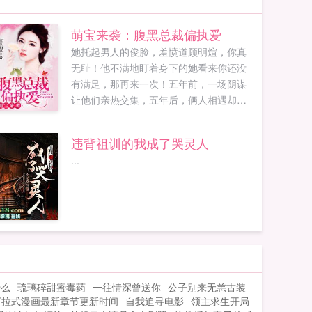
萌宝来袭：腹黑总裁偏执爱
她托起男人的俊脸，羞愤道顾明煊，你真
无耻！他不满地盯着身下的她看来你还没
有满足，那再来一次！五年前，一场阴谋
让他们亲热交集，五年后，俩人相遇却不
相识。她成了两个萌娃的母亲，他则是TK
跨国集团的大总裁，他不近女色，直到她
违背祖训的我成了哭灵人
不小心把他给压了，夺去了他的初吻他说
...
你家孩子把你卖了，以后就乖乖留在这儿
帮我治病。她咬牙，这两个没良心的PO18
脸红心跳（18wenwvip）提供萌宝来袭腹
黑总裁偏执爱最新章节全文免费阅读！。...
什么
琉璃碎甜蜜毒药
一往情深曾送你
公子别来无恙古装
下拉式漫画最新章节更新时间
自我追寻电影
领主求生开局