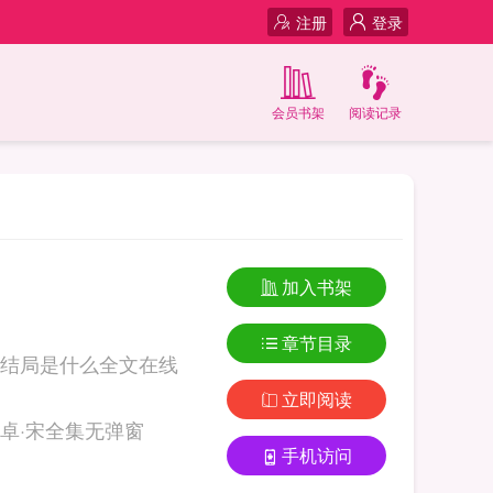
注册
登录
会员书架
阅读记录
加入书架
章节目录
结局是什么全文在线
立即阅读
ing.com 小说主角宋文梅司卓·宋全集无弹窗
手机访问