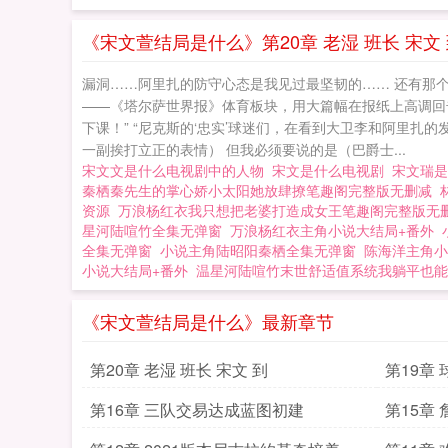
《宋文萱结局是什么》第20章 老湿 班长 宋文
漏洞……阿里扎的防守心态是我见过最坚韧的…… 还有那个
——《塔尔萨世界报》体育板块，用大篇幅在报纸上高调回击
下课！” “尼克斯的‘忠实’球迷们，在看到大卫李和阿里扎
一副挨打立正的表情） 但我必须要说的是（巴爵士...
宋文文是什么电视剧中的人物
宋文是什么电视剧
宋文瑞
秦栖秦先生的掌心娇小太阳她放肆撩笔趣阁完整版无删减
资源
万浪杨红衣我只想把老婆打造成女王笔趣阁完整版无
星河陆喧竹全集无弹窗
万浪杨红衣主角小说大结局+番外
全集无弹窗
小说主角陆昭阳秦栖全集无弹窗
陈海洋主角小
小说大结局+番外
温星河陆喧竹末世舒适值系统我躺平也能
《宋文萱结局是什么》最新章节
第20章 老湿 班长 宋文 到
第19章
第16章 三队交易达成蓝图初建
第15章