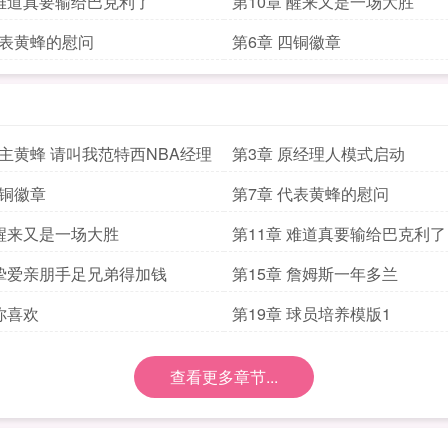
 难道真要输给巴克利了
第10章 醒来又是一场大胜
代表黄蜂的慰问
第6章 四铜徽章
入主黄蜂 请叫我范特西NBA经理
第3章 原经理人模式启动
四铜徽章
第7章 代表黄蜂的慰问
 醒来又是一场大胜
第11章 难道真要输给巴克利了
 挚爱亲朋手足兄弟得加钱
第15章 詹姆斯一年多兰
 你喜欢
第19章 球员培养模版1
查看更多章节...