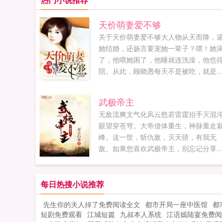
天价萌妻爱不够
关于天价萌妻爱不够大人物从天而降，
她结婚，还扬言要宠她一辈子？噗！她
了，他喂她困了，他睡就连洗澡，他也
陪。从此，顾晓愚每天不是被吃，就是
在预谋被吃的路上。直到某天意外发现
的老公是个GAY？！小白兔一怒出逃，
武极帝主
人微微一跺脚，千人军团来报道，夫人
无敌流爽文气化风云怒若雷霆抬手灭混
首长又饿了。...
眼望穿苍穹。大帝借体重生，神脉重走
峰。这一世，斩仇敌，灭天骄，有我无
敌。如果您喜欢武极帝主，别忘记分享
朋友...
每日热搜小说推荐
先生你的夫人掉了免费阅读全文
都市开局一座中医馆
都
短剧免费观看
江城短篇
九叔本人系统
江语嫣陆宴免费阅