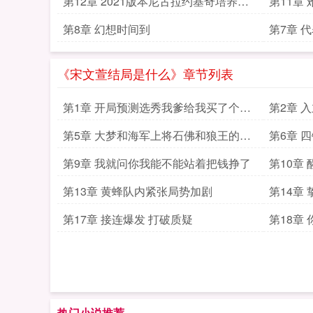
第12章 2021版本尼古拉约基奇培养模
第11章
板
第8章 幻想时间到
第7章 
《宋文萱结局是什么》章节列表
第1章 开局预测选秀我爹给我买了个
第2章 
NBA球队
第5章 大梦和海军上将石佛和狼王的差
第6章 
别
第9章 我就问你我能不能站着把钱挣了
第10章
第13章 黄蜂队内紧张局势加剧
第14章
第17章 接连爆发 打破质疑
第18章
热门小说推荐