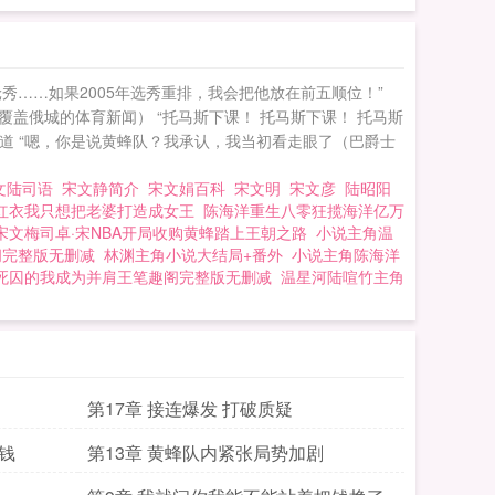
……如果2005年选秀重排，我会把他放在前五顺位！”
俄城的体育新闻） “托马斯下课！ 托马斯下课！ 托马斯
报道 “嗯，你是说黄蜂队？我承认，我当初看走眼了（巴爵士
文陆司语
宋文静简介
宋文娟百科
宋文明
宋文彦
陆昭阳
红衣我只想把老婆打造成女王
陈海洋重生八零狂揽海洋亿万
宋文梅司卓·宋NBA开局收购黄蜂踏上王朝之路
小说主角温
阁完整版无删减
林渊主角小说大结局+番外
小说主角陈海洋
死囚的我成为并肩王笔趣阁完整版无删减
温星河陆喧竹主角
第17章 接连爆发 打破质疑
钱
第13章 黄蜂队内紧张局势加剧