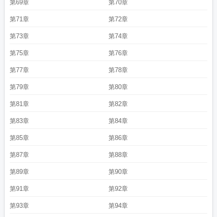
第69章
第70章
第71章
第72章
第73章
第74章
第75章
第76章
第77章
第78章
第79章
第80章
第81章
第82章
第83章
第84章
第85章
第86章
第87章
第88章
第89章
第90章
第91章
第92章
第93章
第94章