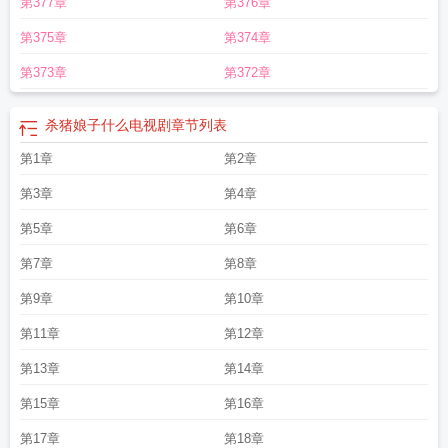
第377章
第376章
味
杀猪娘子申屠月
杀猪娘子玉儿与定远侯
杀猪娘子朱珠救了太子的
将军与杀
猪娘子
杀猪娘子是什么电视剧
杀猪娘子镇侯府
杀猪佬的小娘子
杀猪娘子何苓
第375章
第374章
萧逐风
杀猪娘子樊长玉
杀猪娘子红渠裴九霄程砚舟
杀猪娘子俏将军免费阅
读
杀猪娘子许菁菁许大山
杀猪娘子肖逐风结局
杀猪娘子俏将军免费观看
杀猪
第373章
第372章
娘子和将军的
杀猪女子
杀猪娘子女儿桃桃
杀猪汉娘子
杀猪娘子结局
杀猪娘子
陈翠娘顾砚
杀猪佬的小娘子无防盗
杀猪娘子什么电视剧
我的杀猪娘子
杀猪娘
杀猪娘子什么电视剧
章节列表
子百度
杀猪娘子何苓
杀猪的大姑娘
杀猪娘子与武安侯
杀猪娘子和杀猪刀
杀猪
娘子与侯爷的故事
第1章
杀猪娘子与杀猪刀免费阅读
第2章
杀猪女成仙
杀猪娘子电视剧
杀
猪娘子太子
第3章
第4章
第5章
第6章
第7章
第8章
第9章
第10章
第11章
第12章
第13章
第14章
第15章
第16章
第17章
第18章