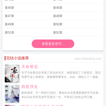
第45章
第46章
第47章
第48章
第49章
第50章
第51章
第52章
查看更多章节...
完结小说推荐
www.33yanqing.com
天命禁忌
关于天命禁忌在李老三死去的当天，他跟我说了三条禁忌，我没
有遵守这三条禁忌，紧接着怪事发生，从此，我陷入了一场诡...
四世浮生
新的地球，不一样的21世纪，看似出生在普通家庭的平凡女孩，
本以为会无忧无虑平安渡过一生，不料自己的命运早已被...