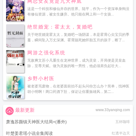
网恋女友竟是九天神凰
这是一个科技和修仙并存的世界。陆平，作为一个资深单身狗没
有修仙资源，被女生嫌弃。他只能在网上和一个女孩...
绝世婚宠：霍太太，复婚吧
关于绝世婚宠霍太太，复婚吧一场阴谋，本是霍霄心尖宝贝的季
蔓，瞬间坠入万丈深渊。霍霄踹死她怀胎五月的孩子，断了...
网游之强化系统
无敌爽文苏小凡重生在龙神世界，成为灵皇，开局便是灵皇血
脉，至尊天赋。做为灵族的唯一男性，他必须肩负起壮大...
乡野小村医
被老婆骂废物，在老婆面前抬不起头问你怎么办？简单，找神医
胡小明啊！两口药酒下肚，保证让你重振雄风，第二...
最新更新
www.33yanqing.com
萧逸苏颜镇天神医大结局+(番外)
五杯咖啡
叶楚姜君瑶小说全集阅读
红透半边天