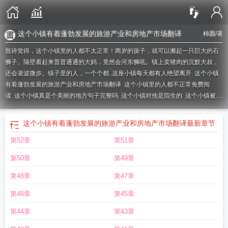
这个小镇有着蓬勃发展的旅游产业和房地产市场翻译
柿圆
/著
殷诗觉得，这个小镇里的人都不太正常！两岁的孩子，就可以搬起一只巨大的石
狮子。隔壁看起来普普通通的大妈，竟然会河东狮吼。镇上卖猪肉的沉默大叔，
还会凌波微步。镇子里的人，一个个都..
这座小镇每天都有人绝望离开
这个小镇
有着蓬勃发展的旅游产业和房地产市场翻译
这个小镇里的人都不正常免费阅
读
这个小镇真是个美丽的地方句子完整吗
这个小镇对他是陌生的
这个小镇被美
丽的树林所环绕翻译
这个小镇不太平漫画
这个小镇的女人们
这个小镇以前没有
高楼大厦用英语怎么说
这个小镇的人口是多少翻译
这个小镇的人口大约是1500
这个小镇有着蓬勃发展的旅游产业和房地产市场翻译
最新章节
英文翻译
这个小镇很美
这座小镇
这个小镇有点怪
这个小镇因茶而出名翻译
我
第52章
第51章
的小镇
这个小镇上的女人
这个小镇因其炎热的夏天而闻名翻译成英语
这个小镇
的女人
这个小镇上大约有三百户人家用英语怎么说
这个小镇的人口大约是1500
第50章
第49章
翻译
这个小城镇
这个小镇伦敦
这个小镇又将变得一贫如洗
这是这个小镇
这是
一个不大的小镇
这个小镇不太平
这个小镇很小改为夸张句
这个小镇在哪里
这
第48章
第47章
个小镇有问题
这是这个小镇前所未有的最火的歌
这个小镇里的人不正常
这个小
第46章
第45章
镇英语
这个小镇里的人都不正常全文
这个小镇真是个美丽的地方
这些小镇
这
个小镇近几年没有发生什么值得一提的新变化翻译
这个小镇有那么多酒馆
我们
第44章
第43章
的小镇