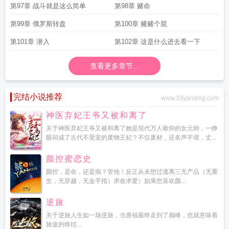
第97章 战斗就是这么简单
第98章 赌命
第99章 俄罗斯转盘
第100章 赌赌个屁
第101章 潜入
第102章 这是什么进去看一下
查看更多章节...
完结小说推荐
www.33yanqing.com
神医弃妃王爷又被和离了
关于神医弃妃王爷又被和离了她是现代万人敬仰的女元帅，一睁
眼却成了古代不受宠的废物王妃？不仅废材，还名声不堪，丈...
颜控蜜恋史
颜控，是命，还是病？管他！反正从未想过逃离三无产品（无重
生，无穿越，无金手指）求收求爱）如果您喜欢颜...
逆旅
关于逆旅人生如一场逆旅，当唐福最终走到了巅峰，也就意味着
旅途的终结...