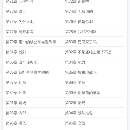
第71章 五件符号
第72章 正餐中
第73章 路上
第74章 无所谓的
第75章 为什么呢
第76章 像是你啊
第77章 离开看看
第78章 我找不到啊
第79章 雨中的破公车会遇到等雨
第80章 要回家了吗
的人吗
第81章 找到
第82章 不是还结上婚了不是
第83章 出个任务吧
第84章 能力
第85章 我打亨特真的假的
第86章 狠狠地战斗
第87章 动员
第88章 出征
第89章 计策
第90章 动员前的准备
第91章 赌场
第92章 赌局
第93章 内部
第94章 战斗准备
第95章 潜入
第96章 交战