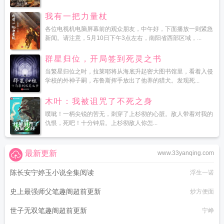
我有一把力量杖
各位电视机电脑屏幕前的观众朋友，中午好，下面播放一则紧急
新闻。请注意，5月10日下午3点左右，南阳省西部区域，...
群星归位，开局签到死灵之书
当繁星归位之时，拉莱耶将从海底升起密大图书馆里，看着入侵
学校的外神子嗣，布鲁斯挥手放出了他养的猎犬。发现死...
木叶：我被诅咒了不死之身
噗呲！一柄尖锐的苦无，刺穿了上杉彻的心脏。敌人带着对我的
仇恨，死吧！十分钟后。上杉彻敌人你怎...
最新更新
www.33yanqing.com
陈长安宁婷玉小说全集阅读
浮生一诺
史上最强师父笔趣阁超前更新
炒方便面
世子无双笔趣阁超前更新
宁峥