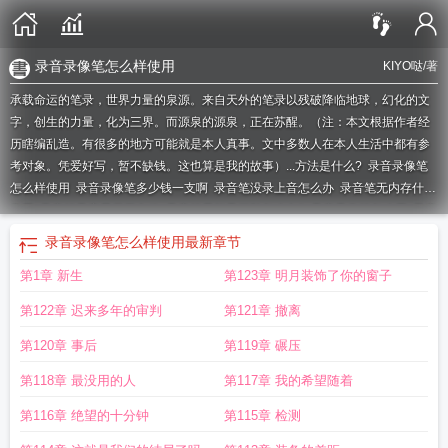
录音录像笔怎么样使用
KIYO哒
/著
承载命运的笔录，世界力量的泉源。来自天外的笔录以残破降临地球，幻化的文
字，创生的力量，化为三界。而源泉的源泉，正在苏醒。（注：本文根据作者经
历瞎编乱造。有很多的地方可能就是本人真事。文中多数人在本人生活中都有参
考对象。凭爱好写，暂不缺钱。这也算是我的故事）...
方法是什么?
录音录像笔
怎么样使用
录音录像笔多少钱一支啊
录音笔没录上音怎么办
录音笔无内存什么
意思
录音笔录完显示无文件
录音笔只能录三秒怎么办?
录音录像笔怎么用
录音
录像笔怎样使用
录笔录是什么意思
录音笔如果录着录着没有电会保存吗
做笔录
录音录像笔怎么样使用
最新章节
录音录像
录笔录有影响吗
做笔录没有录像
录笔供算立案吗
录笔录不去会怎么
第1章 新生
第123章 明月装饰了你的窗子
样
没有笔录
录音笔只录3秒
录音笔有录像功能吗
没有录像的笔录有效吗
笔录
没有录像
录笔录需要手机关机吗
笔录没有录音录像
录笔录时把个人手机没收正
第122章 迟来多年的审判
第121章 撤离
常吗
录音笔无内存是什么意思
没有录像的笔录算证据吗
录笔录怎么录
录制笔
录
无的第三笔是什么
录笔录是啥意思
录笔录不能带手机吗
第120章 事后
第119章 碾压
第118章 最没用的人
第117章 我的希望随着
第116章 绝望的十分钟
第115章 检测