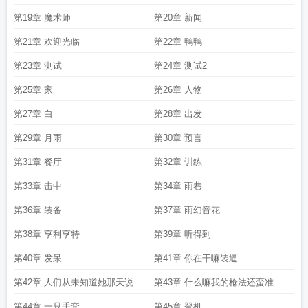
第19章 魔术师
第20章 新闻
第21章 欢迎光临
第22章 鸭鸭
第23章 测试
第24章 测试2
第25章 家
第26章 人物
第27章 白
第28章 出发
第29章 月雨
第30章 预言
第31章 餐厅
第32章 训练
第33章 击中
第34章 雨巷
第36章 装备
第37章 雨幻音花
第38章 亨利亨特
第39章 听得到
第40章 发呆
第41章 你在干嘛装逼
第42章 人们从未知道她那天说了
第43章 什么嘛我的枪法还蛮准的
什么
嘛
第44章 一只手套
第45章 登机