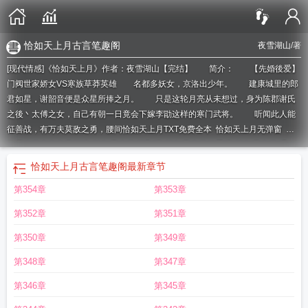
恰如天上月古言笔趣阁
夜雪湖山
/著
[现代情感]《恰如天上月》作者：夜雪湖山【完结】 简介： 【先婚後爱】
门阀世家娇女VS寒族草莽英雄 名都多妖女，京洛出少年。 建康城里的郎
君如星，谢韶音便是众星所捧之月。 只是这轮月亮从未想过，身为陈郡谢氏
之後丶太傅之女，自己有朝一日竟会下嫁李勖这样的寒门武将。 听闻此人能
征善战，有万夫莫敌之勇，腰间
恰如天上月TXT免费全本
恰如天上月无弹窗
恰
如天上月全文免费阅读
恰如天上月 提取码
恰如天上月好看吗
恰如天上月 番
外
恰如天上月李勖
恰如天上月免费阅读
恰如天上月夜雪湖山百度
恰如天上月
恰如天上月古言笔趣阁
最新章节
未删减版
恰如天上月TXT书包网
恰如天上月全文免费阅读笔趣阁
恰如天上月 夜
第354章
第353章
雪湖山
恰如天上月全文免费阅读无弹窗
恰如天上月男主洁吗
恰如天上月百
度
恰如天上月TXT百度
恰如天上月TXT电子书
he doesnt have much free
第352章
第351章
time
恰如天上月番外最新章节阅读
恰如天上月夜雪湖山免费阅读
恰如天上月笔
趣阁
恰如天上月在线阅读
恰如天上月讲什么
恰如天上月 谢韶音
恰如天上月番
第350章
第349章
外TXT
恰如天上月古言笔趣阁
恰如天上月夜雪湖山笔趣阁
恰如天上月by夜雪湖
第348章
第347章
山免费阅读
恰如天上月by夜雪湖山
恰如天上月 百度
恰如天上月TXT笔趣阁
恰
如天上月类似
恰如天上月无错版
恰如天上月讲得什么
恰如天上月格格党
恰如
第346章
第345章
天上月TXT
恰如天上月夜雪湖山
恰如天上月未删减
恰如天上月讲的什么
恰如