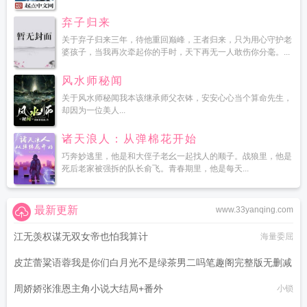
弃子归来
关于弃子归来三年，待他重回巅峰，王者归来，只为用心守护老
婆孩子，当我再次牵起你的手时，天下再无一人敢伤你分毫。...
风水师秘闻
关于风水师秘闻我本该继承师父衣钵，安安心心当个算命先生，
却因为一位美人...
诸天浪人：从弹棉花开始
巧奔妙逃里，他是和大侄子老幺一起找人的顺子。战狼里，他是
死后老家被强拆的队长俞飞。青春期里，他是每天...
最新更新
www.33yanqing.com
江无羡权谋无双女帝也怕我算计
海量委屈
皮芷蕾粱语蓉我是你们白月光不是绿茶男二吗笔趣阁完整版无删减
周娇娇张淮恩主角小说大结局+番外
猫二呀
小锁