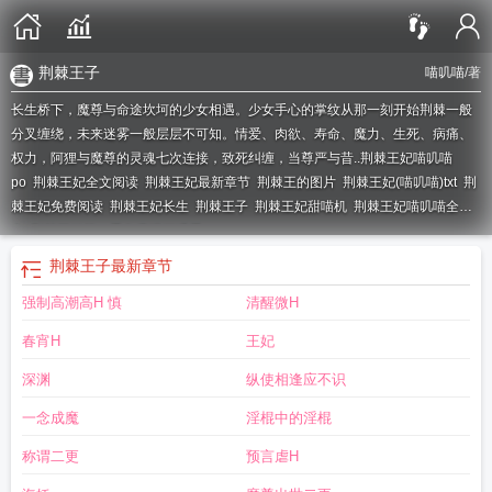
荆棘王子
喵叽喵
/著
长生桥下，魔尊与命途坎坷的少女相遇。少女手心的掌纹从那一刻开始荆棘一般
分叉缠绕，未来迷雾一般层层不可知。情爱、肉欲、寿命、魔力、生死、病痛、
权力，阿狸与魔尊的灵魂七次连接，致死纠缠，当尊严与昔..
荆棘王妃喵叽喵
po
荆棘王妃全文阅读
荆棘王妃最新章节
荆棘王的图片
荆棘王妃(喵叽喵)txt
荆
棘王妃免费阅读
荆棘王妃长生
荆棘王子
荆棘王妃甜喵机
荆棘王妃喵叽喵全
文
荆棘王妃第二季免费漫画观看
荆棘王子
最新章节
强制高潮高H 慎
清醒微H
春宵H
王妃
深渊
纵使相逢应不识
一念成魔
淫棍中的淫棍
称谓二更
预言虐H