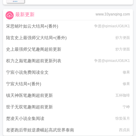
最新更新
www.33yanqing.com
宋思铭叶如云大结局+(番外)
争渡@qimiaoUGtUK1
陆玄史上最强师父大结局+(番外)
炒方便面
史上最强师父笔趣阁超前更新
炒方便面
权力之巅笔趣阁超前更新列表
争渡@qimiaoUGtUK1
宁宸小说免费阅读全文
修果
宁宸大结局+(番外)
修果
镇天神医笔趣阁超前更新
五杯咖啡
世子无双笔趣阁超前更新
宁峥
楚凌天小说全集阅读
惊蛰落月
老婆跑后带娃逆袭崛起高武世界泰南
西戌辰