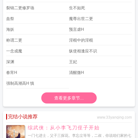
裂锦二更修罗场
生不如死
血祭
魔尊出世二更
海妖
预言虐H
称谓二更
淫棍中的淫棍
一念成魔
纵使相逢应不识
深渊
王妃
春宵H
清醒微H
强制高潮高H 慎
查看更多章节...
完结小说推荐
www.33yanqing.com
综武侠：从小李飞刀侄子开始
一门七进士，父子三探花。李忘尘等等，二叔，你说咱们家的七