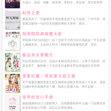
大进士，是你，我爹，我爷爷，李秋水，李沧海，李沉舟和李...
刻骨之爱
夏薇茗死了，沈修瑾亲手将简童送进了女子监狱。三年牢狱，简
童被沈修瑾一句好好关照她折磨的大变样，甚至...
我用阴阳师颠覆火影
早死再不斩为何逃过一劫？五秒卡卡西为何不再缺蓝？平凡普通
人频频变强，又是何人所为？阴阳界妖怪屡现忍界，背后...
极品农女要翻天
刘吉祥虽然叫吉祥，但是从来都没有吉祥过，上辈子活的苦，但
是这辈子，她想换一个活法末日金刚女芭比穿越成古代悲情...
宠妻狂魔：我老婆又甜又狠
关于宠妻狂魔我老婆又甜又狠绝美花瓶女星失踪三个月后，居然
已婚怀孕开直播带货？嗯，我老公普通人啦，养不起家，...
皇帝的攻心手册
她如愿嫁给自己心爱的男人，但他要娶的却不止她一个如果您喜
欢皇帝的攻心手册，别忘记分享给朋友...