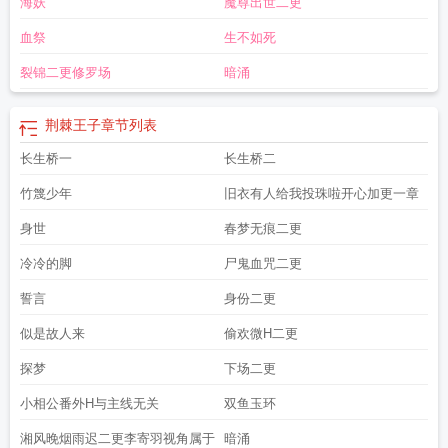
海妖
魔尊出世二更
血祭
生不如死
裂锦二更修罗场
暗涌
荆棘王子
章节列表
长生桥一
长生桥二
竹篾少年
旧衣有人给我投珠啦开心加更一章
身世
春梦无痕二更
冷冷的脚
尸鬼血咒二更
誓言
身份二更
似是故人来
偷欢微H二更
探梦
下场二更
小相公番外H与主线无关
双鱼玉环
湘风晚烟雨迟二更李寄羽视角属于
暗涌