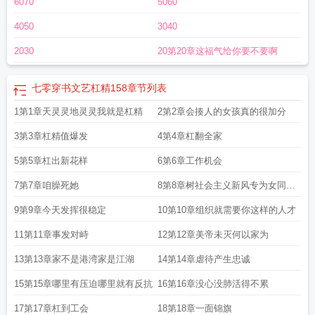
6070
5060
荐她去工会妇联工作。宋知南：我来了我来了，树社会主义新风，专为女同志鸣
不平。妇联大舞台，委屈你就来。 同事要给她介绍对象，宋知南慷慨激昂：
4050
3040
美帝未灭，何以家为？全球不赤化，我没心思成家。宋知南一路积极向上的抬
杠，杠精系统摇旗呐喊：你是最明的星，你是最靓的崽，我为你喝彩。 排雷
2030
20第20章这福气给你要不要啊
提示：1、作者有雷自己排，特别爱杠的别来。双杠相遇，两败俱伤。2、女主张
扬任性自私不完美，道德水准平均线。作者没见过完美的人，所有主配角皆有瑕
七零穿书文艺杠精158
章节列表
疵，有道德洁癖的筒子慎入。3、女主无cp。文中独立女性对标独立男性，好女人
对标好男人，其他个人定义恕不接受，所谓标准是要求自己而非要求别人。4、女
1第1章天灵灵地灵灵我就是杠精
2第2章会揍人的女孩真的很加分
主爱抬杠，爱整治家庭、职场和极品，极品反派不分男女，且勿上纲上线。你爱
3第3章杠精值爆发
4第4章杠翻全家
就爱，不爱别伤害。5、我写文图个开心，你们看文也图个乐呵，如有不适，请及
时点叉。人生不易，请各自珍惜。免费章节就是给你们试毒的。看到不喜欢的，
5第5章杠出新花样
6第6章工作机会
不舒服的地方，请和平理性表达，不要出言辱骂，骂会百倍反弹。
7第7章咱臊死她
8第8章树社会主义新风专为女同志
ahref="http://m.moxiexs.com"target="_blank"【魔蝎小说】/a
七零穿书文艺杠精
作者洛水伽南
七零穿书文艺杠精免费阅读
七零穿书文艺杠精洛水笔趣阁
70穿书
鸣不平
9第9章今天发挥很稳定
10第10章组织就需要你这样的人才
文
七零穿书文艺杠精宋知南笔趣阁
七零温馨穿书
七零穿书文艺杠精百度
七零
11第11章事发对峙
12第12章美帝未灭何以家为
穿书文艺杠精全文免费阅读
七零穿书文艺杠精笔趣阁21
穿书之七零杠精
七零穿
书文艺杠精晋江
七零穿书文艺杠精TXT
七零穿书文艺杠精txt
穿书之七零小杠精
13第13章家不是港湾家是江湖
14第14章虐待产生忠诚
乐文
穿书七零文艺兵
七零穿书文艺杠精宋知南免费阅读
七零穿书文艺杠精笔
趣
七零穿书文艺杠精简介
七零穿书文艺杠精有男主吗
七零穿书文艺杠精资
15第15章哪里有压迫哪里就有反抗
16第16章没心没肺活得不累
源
穿书之七零文艺
七零穿书文艺杠精 作者洛水伽楠
穿书之七零小杠精
七零穿
17第17章杠到工会
18第18章一面锦旗
书文艺杠精宋知南
七零穿书文推荐
穿书七零文工团
七零穿书文艺杠精番外
七