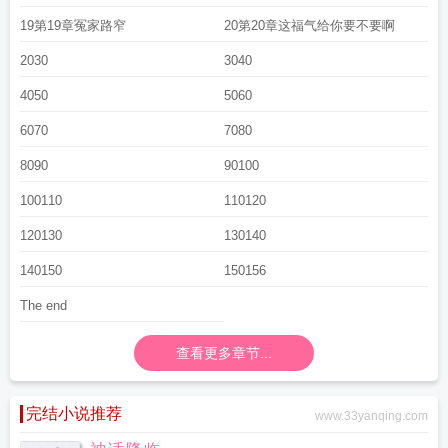
零穿书文艺杠精txt百度
七零穿书文艺杠精原名
七零穿书文艺杠精乐文
七零穿书
19第19章冤家路窄
20第20章这福气给你要不要啊
文艺杠精无防盗
七零穿书文艺杠精最新更新
七零穿书文艺杠精作者洛水伽楠
七
2030
3040
零穿书文艺杠精全文阅读
七零穿书文艺杠精格格党
七零穿书文艺杠精158
七零
穿书文艺杠精男主是谁
七零穿书文艺杠精TXT笔趣阁最新章节
4050
5060
6070
7080
8090
90100
100110
110120
120130
130140
140150
150156
The end
查看更多章节...
完结小说推荐
www.33yanqing.com