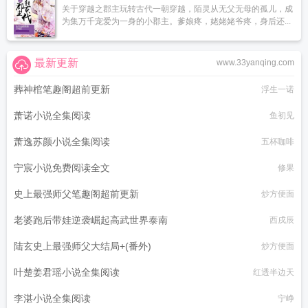
关于穿越之郡主玩转古代一朝穿越，陌灵从无父无母的孤儿，成
为集万千宠爱为一身的小郡主。爹娘疼，姥姥姥爷疼，身后还...
最新更新
www.33yanqing.com
葬神棺笔趣阁超前更新
浮生一诺
萧诺小说全集阅读
鱼初见
萧逸苏颜小说全集阅读
五杯咖啡
宁宸小说免费阅读全文
修果
史上最强师父笔趣阁超前更新
炒方便面
老婆跑后带娃逆袭崛起高武世界泰南
西戌辰
陆玄史上最强师父大结局+(番外)
炒方便面
叶楚姜君瑶小说全集阅读
红透半边天
李湛小说全集阅读
宁峥