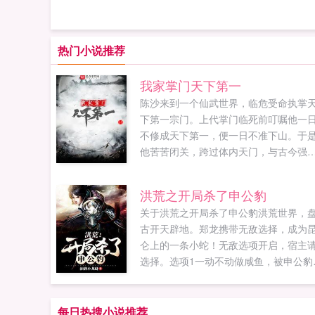
热门小说推荐
我家掌门天下第一
陈沙来到一个仙武世界，临危受命执掌
下第一宗门。上代掌门临死前叮嘱他一
不修成天下第一，便一日不准下山。于
他苦苦闭关，跨过体内天门，与古今强
对决很多年后，陈沙回忆起下山那一日
他从下山后便是天下第一。至以后十数
洪荒之开局杀了申公豹
纪元，任神魔回归，仙佛住世，远古的
关于洪荒之开局杀了申公豹洪荒世界，
能，古神纷纷出现。不管时代如何变化
古开天辟地。郑龙携带无敌选择，成为
他竟一直都是天...
仑上的一条小蛇！无敌选项开启，宿主
选择。选项1一动不动做咸鱼，被申公豹
死，奖励死亡点复活选项2主动现身臣服
公豹，奉献灵根，奖励五行诀选项3绝地
击，击杀申公豹，奖励五行真始诀这是
每日热搜小说推荐