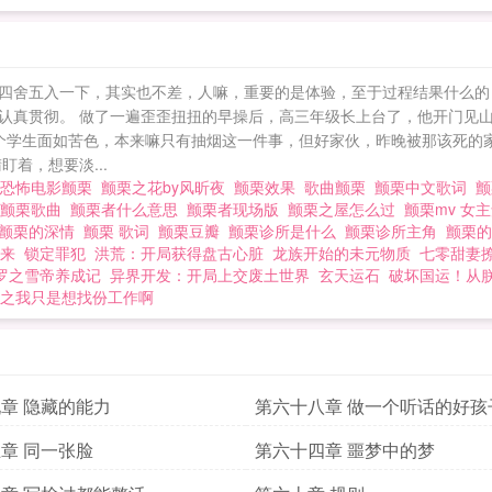
四舍五入一下，其实也不差，人嘛，重要的是体验，至于过程结果什么的
认真贯彻。 做了一遍歪歪扭扭的早操后，高三年级长上台了，他开门见
个学生面如苦色，本来嘛只有抽烟这一件事，但好家伙，昨晚被那该死的家
着，想要淡...
国恐怖电影颤栗
颤栗之花by风昕夜
颤栗效果
歌曲颤栗
颤栗中文歌词
颤栗歌曲
颤栗者什么意思
颤栗者现场版
颤栗之屋怎么过
颤栗mv 女
颤栗的深情
颤栗 歌词
颤栗豆瓣
颤栗诊所是什么
颤栗诊所主角
颤栗
来
锁定罪犯
洪荒：开局获得盘古心脏
龙族开始的未元物质
七零甜妻
罗之雪帝养成记
异界开发：开局上交废土世界
玄天运石
破坏国运！从
之我只是想找份工作啊
章 隐藏的能力
第六十八章 做一个听话的好孩
章 同一张脸
第六十四章 噩梦中的梦