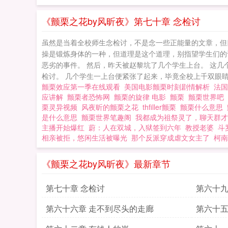
《颤栗之花by风昕夜》第七十章 念检讨
虽然是当着全校师生念检讨，不是念一些正能量的文章，但
操是锻炼身体的一种，但道理是这个道理，别指望学生们的
恶劣的事件。 然后，昨天被赵黎坑了几个学生上台。 这几
检讨。 几个学生一上台便紧张了起来，毕竟全校上千双眼睛盯
颤栗效应第一季在线观看
美国电影颤栗时刻剧情解析
法
应讲解
颤栗者恐怖网
颤栗的旋律 电影
颤栗
颤栗世界吧
栗灵异视频
风夜昕的颤栗之花
thfiller颤栗
颤栗什么意思
是什么意思
颤栗世界笔趣阁
我都成为祖祭灵了，聊天群才
主播开始爆红
蔚：人在双城，入狱签到六年
教授老婆
斗
相亲被拒，悠闲生活被曝光
那个反派穿成虐文女主了
柯南
《颤栗之花by风昕夜》最新章节
第七十章 念检讨
第六十九
第六十六章 走不到尽头的走廊
第六十五