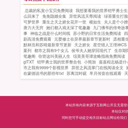
条小蛇，携带无敌选择系统，最终化作
总裁的私宠小宝贝免费阅读
我想要看我的世界铠甲勇士生存
龙，傲视洪荒的故事。巫妖争霸我无敌
么回来了
免免隐婚全集
异世风流天尊阅读
绿茶重生打脸
封神劫中傲四方。百家争鸣我为主，西
可梦世界
重生之天之娇女花开一世
稷如生
夫人是个小撩
路...
唐力大无穷
她们都入戏太深了笔趣趣
九门佛爷的传奇故
事
神临之战是什么时间线
苏小野的日常生活免费阅读
四
剧高清免费观看
元婴修士在异界最新章节更新时
丞相重
默林浩和苏晴最新章节更新
天之娇女
星空猎人王埋神CS
案列
都市之我有9个女儿
侯爷夫人她穿回现代了
生存期限
笔趣阁
你管这叫美丽人生
综英美哥谭攻略指南免费阅读
glTXT
铠甲勇士我的世界整合包
小熊加
嘉嘉程志杨是什
市之我有9999个影视世界
异世之风流掌门在线阅读全文
在蒙德说书的那些年txt
苏离沈时砚
芈月传壹在线观看
本站所有内容来源于互联网公开且无需登录即
本站仅对
同时您可手动提交相关目标站点网址给我们