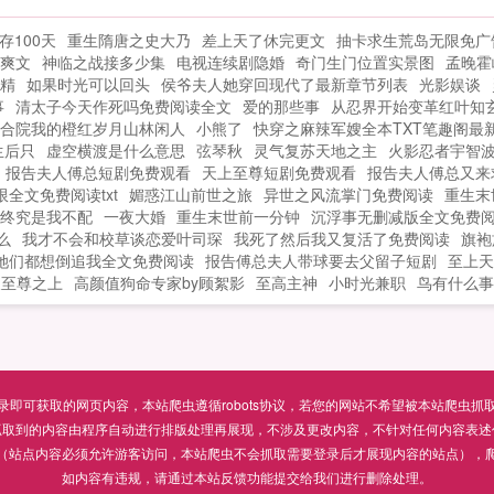
真
100天
重生隋唐之史大乃
差上天了休完更文
抽卡求生荒岛无限免广
，
爽文
神临之战接多少集
电视连续剧隐婚
奇门生门位置实景图
孟晚霍
游
精
如果时光可以回头
侯爷夫人她穿回现代了最新章节列表
光影娱谈
事
清太子今天作死吗免费阅读全文
爱的那些事
从忍界开始变革红叶知
合院我的橙红岁月山林闲人
小熊了
快穿之麻辣军嫂全本TXT笔趣阁最
生后只
虚空横渡是什么意思
弦琴秋
灵气复苏天地之主
火影忍者宇智
报告夫人傅总短剧免费观看
天上至尊短剧免费观看
报告夫人傅总又来
全文免费阅读txt
媚惑江山前世之旅
异世之风流掌门免费阅读
重生末
终究是我不配
一夜大婚
重生末世前一分钟
沉浮事无删减版全文免费
么
我才不会和校草谈恋爱叶司琛
我死了然后我又复活了免费阅读
旗袍
她们都想倒追我全文免费阅读
报告傅总夫人带球要去父留子短剧
至上天
天至尊之上
高颜值狗命专家by顾絮影
至高主神
小时光兼职
鸟有什么事
可获取的网页内容，本站爬虫遵循robots协议，若您的网站不希望被本站爬虫抓取，可通过
抓取到的内容由程序自动进行排版处理再展现，不涉及更改内容，不针对任何内容表述
（站点内容必须允许游客访问，本站爬虫不会抓取需要登录后才展现内容的站点），
如内容有违规，请通过本站反馈功能提交给我们进行删除处理。