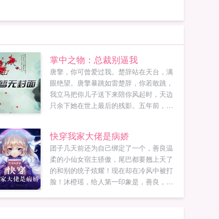
掌中之物：总裁别逼我
唐擎，你可曾爱过我。楚辞站在天台，满
眼绝望。唐擎暴跳如雷楚辞，你若敢跳，
我立马把你儿子送下来陪你风起时，天边
只余下她在世上最后的残影。五年前，楚
辞对唐擎一见钟情，她使出浑身解数，以
秘书的身份待在他身边三年，直到他的白
快穿我家大佬是病娇
月光回来。十指被废，脚踩碎玻璃，灌硝
团子几天前还为自己绑定了一个，善良温
酸。是她爱他的代价。唐擎，爱情很美，
柔的小仙女宿主骄傲，尾巴都要翘上天了
当你伤我至深时，我选择放手。如果您喜
的和别的统子炫耀！现在却在冷风中被打
欢掌中之物总裁别逼我，别忘记分享给朋
脸！沐橙瑶，给人第一印象是，善良，温
友...
柔，阳光，平易近人。给人第二印象是，
温柔的小仙女，但是有点小奇怪。给人第
三印象是，这是个神经病。外表温柔的宿