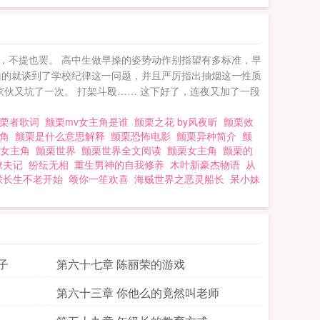
，不提也罢。 高中生做早操的姿势动作别指望有多标准，早
山的就谈到了学校纪律这一问题，并且严厉指出抽烟这一性质
伙又坑了一次。 打架斗殴…… 这下好了，连夜又加了一段
颤栗者歌词
颤栗mv女主角是谁
颤栗之花 by风夜昕
颤栗效
主角
颤栗是什么意思解释
颤栗恐怖电影
颤栗异种简介
颤
的女主角
颤栗世界
颤栗世界全文阅读
颤栗女主角
颤栗的
撩夫记
纷纭无相
重生男神的自我修养
木叶新豪杰物语
从
朕长生不老开始
颂你一笙欢喜
海贼世界之恶灵船长
呆小妹
子
第六十七章 陈丽荣的游戏
第六十三章 你他么的竟然叫老师