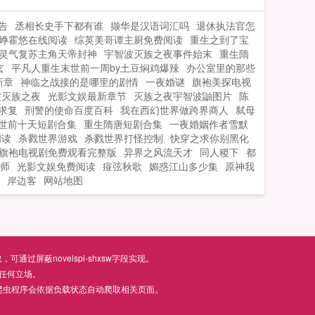
主，手撕厉鬼脚踩人渣，震惊所有人！被
告
丞相长史手下都有谁
撷华是汉语词汇吗
退休执法官怎
威胁的奶团子，总结了个经验！遇到这大
峥霍悠在线阅读
综英美哥谭主厨免费阅读
重生之到了宝
佬，最好的办法是跑，赶紧跑，撒了腿的
灵气复苏主角天帝封神
宇智波灭族之夜事件始末
重生隋
跑！不要向它一样，跑不了，只能咬着小
玄
平凡人重生末世前一周by土豆焖鸡爆辣
办公室里的那些
手帕，在冷风中默默流泪！还要为自家病
新章
神临之战接的是哪里的剧情
一夜婚谜
旗袍美探电视
娇大佬操碎了心！不过当自家病娇大佬，
波灭族之夜
光影文娱最新章节
灭族之夜宇智波鼬图片
陈
遇到了冰山雪莲，虽然也是个黑心的，不
求复
刑警的使命百度百科
我在西幻世界做跨界商人
弑母
世前十天短剧合集
过还挺甜的。改变不了现实的团子开始默
重生隋唐短剧合集
一夜婚姻作者雪默
阅读
杀戮世界游戏
杀戮世界打怪控制
快穿之求你别黑化
默磕CP（有男主，女主病娇占有欲极强！
旗袍电视剧免费观看完整版
异界之风流天才
同人稷下
都
双洁，男主不会喜欢别人）如果您喜欢快
师
光影文娱免费阅读
痖弦秋歌
媚惑江山多少集
原神我
穿我家大佬是病娇，别忘记分享给朋友...
岸边客
网站地图
屏蔽novelspi-shxsw字段实现。
任何立场。
爬虫程序会依据负载状态自动爬取相关页面。