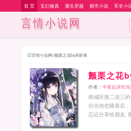
首 页
玄幻修真
重生穿越
都市小说
军史小
言情小说网
言情小说网
>
颤栗之花by风昕夜
颤栗之花b
作者：
半夜起床吃泡
南城区接二连三的
但当他也睡着后，
忘