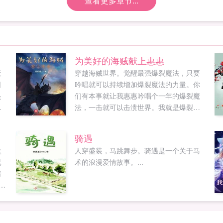
查看更多章节...
为美好的海贼献上惠惠
天
穿越海贼世界。觉醒最强爆裂魔法，只要
日
吟唱就可以持续增加爆裂魔法的力量。你
是
们有本事就让我惠惠吟唱个一年的爆裂魔
手
法，一击就可以击溃世界。我就是爆裂海
，
贼团，团长，伟大航路第一美人，无...
个
骑遇
大
盘
人穿盛装，马跳舞步。骑遇是一个关于马
，
昆
术的浪漫爱情故事。...
请
踩
申
反
一