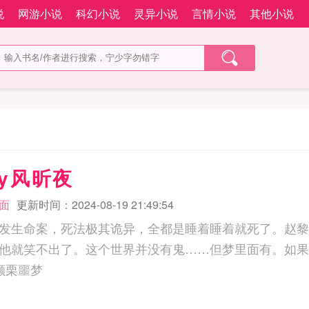
说
网游小说
科幻小说
灵异小说
言情小说
其他小说
y风昕夜
面
更新时间：2024-08-19 21:49:54
发生命案，死法极其诡异，全都是睡着睡着就死了。赵黎
他就笑不出了。这个世界并没有鬼……但梦里面有。如果
记分享给朋友. 颤栗噩梦