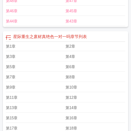
第48章
第47章
第46章
第45章
第44章
第43章
星际重生之废材真绝色一对一吗
章节列表
第1章
第2章
第3章
第4章
第5章
第6章
第7章
第8章
第9章
第10章
第11章
第12章
第13章
第14章
第15章
第16章
第17章
第18章