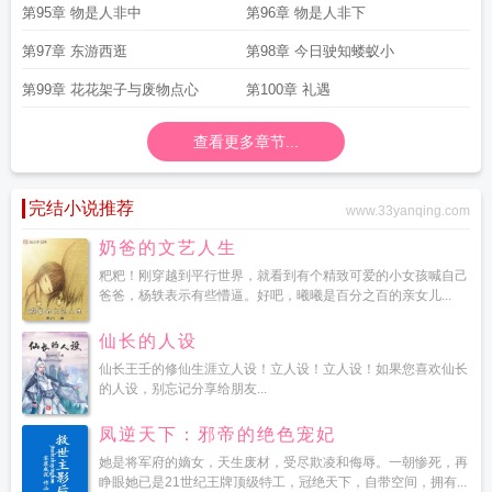
第95章 物是人非中
第96章 物是人非下
第97章 东游西逛
第98章 今日驶知蝼蚁小
第99章 花花架子与废物点心
第100章 礼遇
查看更多章节...
完结小说推荐
www.33yanqing.com
奶爸的文艺人生
粑粑！刚穿越到平行世界，就看到有个精致可爱的小女孩喊自己
爸爸，杨轶表示有些懵逼。好吧，曦曦是百分之百的亲女儿...
仙长的人设
仙长王壬的修仙生涯立人设！立人设！立人设！如果您喜欢仙长
的人设，别忘记分享给朋友...
凤逆天下：邪帝的绝色宠妃
她是将军府的嫡女，天生废材，受尽欺凌和侮辱。一朝惨死，再
睁眼她已是21世纪王牌顶级特工，冠绝天下，自带空间，拥有...