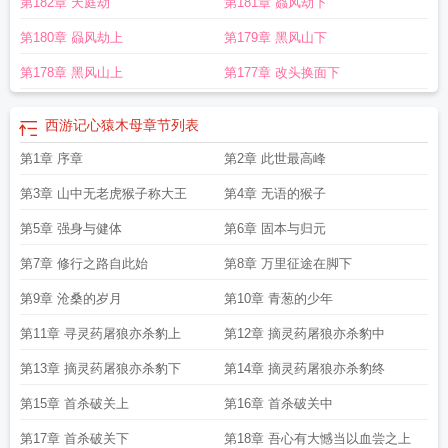
第182章 天庭劫
第181章 赑风劫下
第180章 赑风劫上
第179章 黑风山下
第178章 黑风山上
第177章 改头换面下
西游记心猿木母
章节列表
第1章 序章
第2章 此世最高峰
第3章 山中无老虎猴子称大王
第4章 无语的猴子
第5章 强身与健体
第6章 固本与归元
第7章 修行之路自此始
第8章 万里征途在脚下
第9章 沧桑的岁月
第10章 青葱的少年
第11章 寻灵药屠狼亦杀豹上
第12章 摘灵药屠狼亦杀豹中
第13章 摘灵药屠狼亦杀豹下
第14章 摘灵药屠狼亦杀豹终
第15章 首杀破关上
第16章 首杀破关中
第17章 首杀破关下
第18章 吾心有大憾当以血尝之上