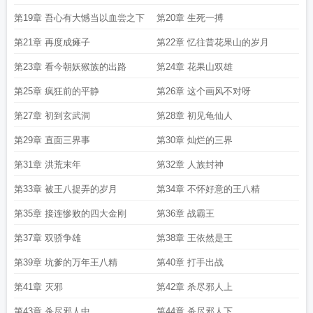
第19章 吾心有大憾当以血尝之下
第20章 生死一搏
第21章 再度成瘫子
第22章 忆往昔花果山的岁月
第23章 看今朝妖猴族的出路
第24章 花果山双雄
第25章 疯狂前的平静
第26章 这个画风不对呀
第27章 初到玄武洞
第28章 初见龟仙人
第29章 直面三界事
第30章 灿烂的三界
第31章 洪荒末年
第32章 人族封神
第33章 被王八捉弄的岁月
第34章 不怀好意的王八精
第35章 接连惨败的四大金刚
第36章 战霸王
第37章 双骄争雄
第38章 王依然是王
第39章 坑爹的万年王八精
第40章 打手出战
第41章 灭邪
第42章 杀尽邪人上
第43章 杀尽邪人中
第44章 杀尽邪人下