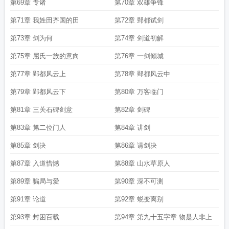
第69章 专诸
第70章 双雄争锋
第71章 我姓田齐国的田
第72章 郢都试剑
第73章 剑为何
第74章 剑道初解
第75章 屈氏一族的意向
第76章 一剑倾城
第77章 郢都风云上
第78章 郢都风云中
第79章 郢都风云下
第80章 万客临门
第81章 三关石碑剑意
第82章 剑碑
第83章 第二位门人
第84章 讲剑
第85章 剑决
第86章 请剑决
第87章 入道惜憾
第88章 山水草原人
第89章 骗局与爱
第90章 深不可测
第91章 论道
第92章 蜕变离别
第93章 封困百载
第94章 第九十五字章 物是人非上