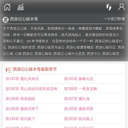
西游记心猿木母
一十话三郎
/著
关于西游之心猿：天地无路，那我便斩出一条路，神魔视我为蝼蚁，那我便要告
诉他，终有一日蝼蚁也可以乘龙骑首，战天战地战人，最后要战胜的却是自己，
望初心不蒙尘。ps:本书慢热文，但是绝对会给你一个不一样..
西游记的心猿是什
么
西游记心猿的意思
西游心猿意马金公
西游心猿遭害概括
西游心猿归正
西游
记心猿
心猿 西游记
西游心猿劫
西游记 心猿什么意思
西游寸心
西游心猿意马
金公木母黄婆
心猿在西游记中出现了几次
西游心猿记
西游心猿意马
西游记中
的心猿指什么
西游记之心猿出世闹天宫
西游记心猿的来历
西游记中的心猿是指
西游记心猿木母
最新章节
谁
西游记心猿指什么
西游之心猿 聚合中文网
西游记中的心猿是什么意思
西游
第192章 魔礼海来访
第191章 赫赫太玄
记中的心猿指的是什么
西游记心猿木母
第190章 黑山老妖到底有多恐怖
第189章 一夜鱼龙舞
第188章 根基稳固
第187章 魔礼海
第186章 魔家四将下
第185章 魔家四将
第184章 斩武曲下
第183章 斩武曲上