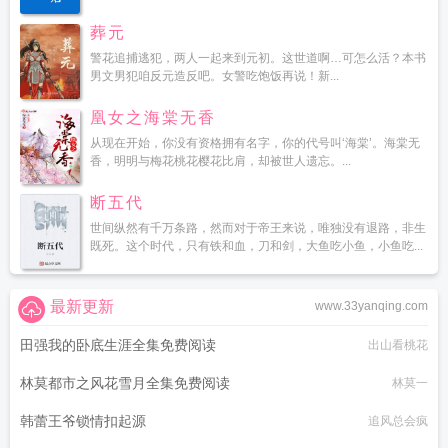
葬元
警花追捕逃犯，两人一起来到元初。这世道啊…可怎么活？本书
男文男犯咱反元造反吧。女警吃饱饭再说！新...
凰女之海棠无香
从现在开始，你没有资格拥有名字，你的代号叫‘海棠’。海棠无
香，明明与梅花桃花樱花比肩，却被世人遗忘。...
断五代
世间纵然有千万条路，然而对于帝王来说，唯独没有退路，非生
既死。这个时代，只有铁和血，刀和剑，大鱼吃小鱼，小鱼吃...
最新更新
www.33yanqing.com
田强我的卧底生涯全集免费阅读
出山看桃花
林莫都市之风花雪月全集免费阅读
林莫一
韩蕾王爷锁情扣起源
追风总会疯