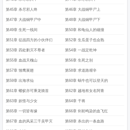
第45章 杀尽邪人终
第46章 大战铜甲尸上
第47章 大战铜甲尸中
第48章 大战铜甲尸下
第49章 生死一线间
第50章 和龟仙人的碰撞
第51章 征战四方的小伙伴们
第52章 生瓜蛋子也会熟
第53章 四处剿灭不尊者
第54章 一战定乾坤
第55章 血战天槐山
第56章 生死之别
第57章 雏鹰展翅
第58章 求道路艰辛
第59章 出海求仙
第60章 蜗牛也可以登天的
第61章 蝼蚁亦可乘龙骑首
第62章 越地有女名阿青
第63章 妖怪与少女
第64章 干将
第65章 一切皆有缘
第66章 剑初鸣染的血飞红
第67章 血的风采三千吴甲灭
第68章 杀出的一条血路