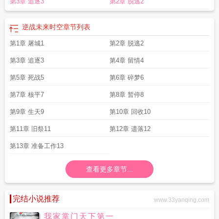
第3章 追逐3
第2章 脱逃2
逆战未来时空
章节列表
第1章 屠城1
第2章 脱逃2
第3章 追逐3
第4章 留情4
第5章 死战5
第6章 碎梦6
第7章 核平7
第8章 暂停8
第9章 生天9
第10章 回收10
第11章 旧祭11
第12章 遗落12
第13章 准备工作13
查看更多章节...
完结小说推荐
www.33yanqing.com
我家掌门天下第一