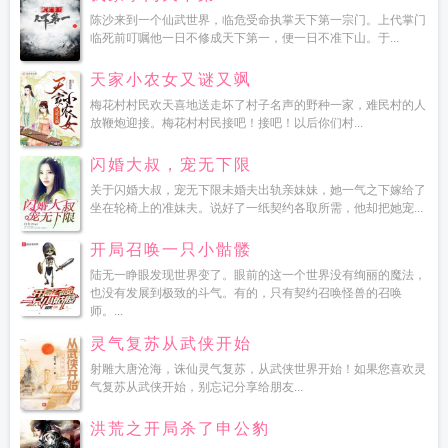
陈沙来到一个仙武世界，临危受命执掌天下第一宗门。上代掌门
临死前叮嘱他一日不修成天下第一，便一日不准下山。于...
天家小农女又谜又飒
梅花村村民欢天喜地送走坏了村子名声的野种一家，难民村的人
放鞭炮迎接。梅花村村民接吧！接吧！以后你们村...
闪婚大叔，宠无下限
关于闪婚大叔，宠无下限未婚夫出轨亲妹妹，她一气之下嫁给了
坐在轮椅上的准妹夫。说好了一纸契约各取所需，他却把她宠...
开局召唤一只小骷髅
陆无一睁眼发现世界变了。眼前的这一个世界没有绚丽的魔法，
也没有发展到极致的斗气。有的，只有契约召唤怪兽的召唤
师。...
灵气复苏从武侠开始
射雕大唐沧海，诛仙灵气复苏，从武侠世界开始！如果您喜欢灵
气复苏从武侠开始，别忘记分享给朋友...
洪荒之开局杀了申公豹