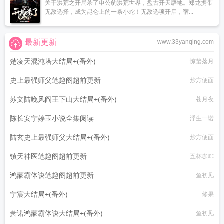
关于洪荒之开局杀了申公豹洪荒世界，盘古开天辟地。郑龙携带
无敌选择，成为昆仑上的一条小蛇！无敌选项开启，宿...
最新更新
www.33yanqing.com
楚凌天混沌塔大结局+(番外)
惊蛰落月
史上最强师父笔趣阁超前更新
炒方便面
苏文陆晚风阎王下山大结局+(番外)
苍月夜
陈长安宁婷玉小说全集阅读
浮生一诺
陆玄史上最强师父大结局+(番外)
炒方便面
镇天神医笔趣阁超前更新
五杯咖啡
鸿蒙霸体诀笔趣阁超前更新
鱼初见
宁宸大结局+(番外)
修果
萧诺鸿蒙霸体诀大结局+(番外)
鱼初见