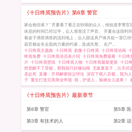
《十日终焉预告片》第6章 警官
家会相信谁？” 齐夏看了看正在吵闹的众人，他知道李警官
休息的时间己经过半，众人渐渐没了声音。 齐夏在这段时
着桌子滴答滴答的流到地上，众人跟这具尸体共处一室己经
器官都会失去肌肉力量的约束，造成失禁。 在尸...
十日终焉主题曲
十日终焉
剧集十日终焉
十日终焉动画
终焉免费
十日终焉演员表介绍
十日终焉免费观看
十日终
片
十日终焉壁纸
十日终焉人物
十日终焉最新更新
十日
然觉醒不了异能，那我就只好修仙咯
无敌废皇子，出关武
圣赴死
直播：开局解密祖父悖论
深宫下棋八百载，我为人
子
重生打造完美商业帝国
我，护道人，偷摘女儿道果！
《十日终焉预告片》最新章节
第6章 警官
第5章 
第3章 有技术的人
第2章 