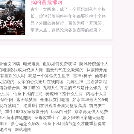
我的蛮荒部落
欢，甚至被追捧深圳十年，她最终褪去一
古尘一觉醒来，成了一个原始部落的小族
身青涩，从一个对社会一无所知的小女
长。你说部落的祭神年年都要吃掉十个祭
生，摇身一变，成了一个流刃有余的小女
品？外面凶兽横行，百族为尊？开玩笑，
子。十年，最美的青春。十年，虽然没有
堂堂人族，竟然沦为各族圈养的奴隶？古
做出什么轰轰烈烈的大事，但是也混的有
尘挥剑对着蛮荒百族怒啸我人族，永不屈
滋有味，乐在其中。被卖跳槽升职，罢工
服，杀我一人，诛你全族！以百族之血，
失业游行被抢劫网盲网虫网精十年，她经
铸我人族不朽英魂！本书群号，部落1号群
历了别人可能一辈子都不会经历的事情！
（423143643）...
但无论如何，都有憾无悔。如果生命可以
录全文阅读
电光电竞
血影如何免费获得
防风铃樱遥个人
重来，她还会做出同样的选择如果您喜欢
空间囤物我成为资源大佬
燕云剑气怎么凝聚的
从蒙德开始
三无丫头混在深圳，别忘记分享给朋友...
有喜欢的人吗
我是一个算命先生祖爷
雷神x神子
仙尊和
找宝藏的
女帝的心尖宠后在线阅读
九炼生神
启逐梦新程
错就错合集
布丁喵的
九域凡仙方尘的爷爷是什么修为
穿
么生肖
仙童下凡的征兆
骑虎难下指什么生肖
内地十大音
奇华平阳
遮天镇狱皇
全集我玄门老祖
如水年华最火的5句
花谷紫幽兰
绝世唐门在线观看全集完整版高清
前男友二
荒
重生1980发家致富开始
task白日梦
京洛再无佳人免费
果不黄李佳笔趣阁
圣母攻重生了
嫡女归来旧案翻天短剧
集团
影心cg怎么触发
仙童下凡历情节怎么才能重新得道
佬占有
网站地图