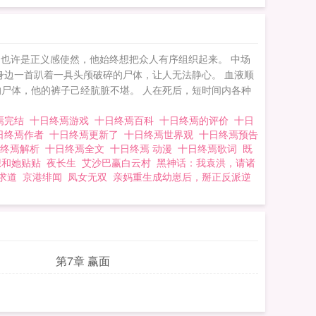
，也许是正义感使然，他始终想把众人有序组织起来。 中场
身边一首趴着一具头颅破碎的尸体，让人无法静心。 血液顺
尸体，他的裤子己经肮脏不堪。 人在死后，短时间内各种
焉完结
十日终焉游戏
十日终焉百科
十日终焉的评价
十日
日终焉作者
十日终焉更新了
十日终焉世界观
十日终焉预告
日终焉解析
十日终焉全文
十日终焉 动漫
十日终焉歌词
既
想和她贴贴
夜长生
艾沙巴赢白云村
黑神话：我袁洪，请诸
求道
京港绯闻
凤女无双
亲妈重生成幼崽后，掰正反派逆
第7章 赢面