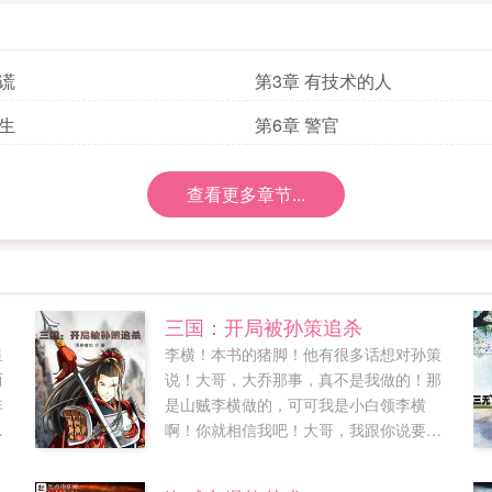
说谎
第3章 有技术的人
医生
第6章 警官
查看更多章节...
三国：开局被孙策追杀
皇
李横！本书的猪脚！他有很多话想对孙策
而
说！大哥，大乔那事，真不是我做的！那
非
是山贼李横做的，可可我是小白领李横
以
啊！你就相信我吧！大哥，我跟你说要想
生活过得去，就得头上戴点绿。你，你就
想开点吧！这事，其实也没那么严重，不