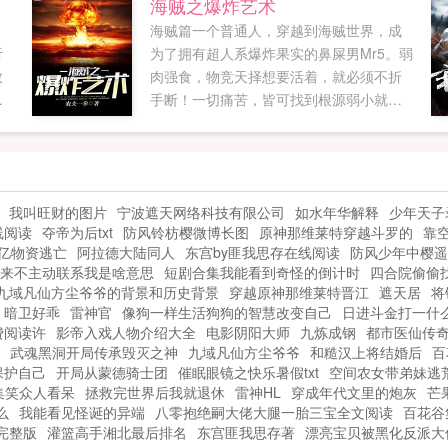
海贼之爆炸艺术
是嘛？可是，李横知道孙策根本就不会听
，
海贼篇一个普通人，穿越到海贼世界，成
自己的废话。没办法了！要想活命，只能
听
为了拥有超人系爆炸果实的鼻屎男Mr5。弱
和他拼了如果您喜欢三国开局被孙策追
教
肉强食，物竞天择想要活着，就必须不折
杀，别忘记分享给朋友...
那
手断！一切痛苦，皆可找到根源弱小就是
罪，仅此而已！都市篇什么？我曾经穿越
到海贼王的世界，成为了世界之主，最后
在大战中嗝屁了？你千辛万苦来到这个世
界？只为了寻找我这个爸爸？突然有一
我叫旺财的图片
宁波遮天网络科技有限公司
如水年华解释
少年天子
天，一个国色天香至真至纯，年龄与自己
线阅读
夺帝为后txt
防风铃枋樱微博长图
原神那维莱特穿越斗罗的
靠
一样的天仙女孩，叫自己爸爸，说是自己
亿物资逃亡
阿拉德大陆同人
东宫by匪我思存在线阅读
防风少年中樱遥
的女儿，叶辰就直接傻了。注时间线就是
来不主动联系我是啥意思
短剧合集我能看到奇怪的倒计时
四合院偷偷
渣，大家无视就好！PS海贼厌世之歌妖尾
九域凡仙方尘爷爷的背景和历史背景
穿越原神那维莱特晋江
遮天居
将
之金金果实请大家多支持，十分感谢！如
暗卫好乖
雷神官
像狗一样生活狗狗的智慧改变自己
日进斗金打一什
果您喜欢海贼之爆炸艺术，别忘记分享给
费阅读许
影帝入戏人物介绍大全
电影阴阳大师
九炼成钢
都市医仙传
武魂黑洞开局传承毁灭之神
朋友...
九域凡仙方尘爷爷
和糙汉上将结婚后
百
保护自己
开局从蒙德骑士团
催眠眼镜之快乐暑假txt
空间农女带弟妹逃
集笑众人看呆
拯救完世界后我就退休
雷神HL
穿成年代文里的炮灰
芒
么
我能看见怪诞的异端
八零抱绝嗣大佬大腿一胎三宝全文阅读
百花谷
完整版
灌篮高手湘北最后排名
东宫匪我思存著
漂亮宝贝被黑化反派大