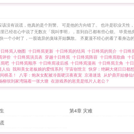
应该没有说谎，他真的是个刑警。 可是他的方向错了。 也许是职业天性
间里己经在心中说了无数次「我叫李明」，首到自己都有些心烦。 毕竟他
快一个小时了，一股诡异的臭味开始飘散。 齐夏漫不经心的看了看身边的
十日终焉人物图
十日终焉更新
十日终焉的结局
十日终焉的简介
十日终
焉评价
十日终焉演员表
穿越十日终焉
十日终焉阵容
十日终焉歌曲
十
终焉吧
十日终焉顺序
十日终焉读后感
十日终焉漫画
十日终焉主角
十
道人仙
我和美女老板娘的爱情系列
宇宙创世主
快穿：绝嗣大佬日日都
间棋圣！
八零：炮灰女配被冷面硬汉夜夜宠
京港迷迭
从炉鼎开始修仙
杨柳坝刘家湾隔着一张大塘
在游戏养的崽竟是纸片人老公？
医生
第4章 灾难
说谎