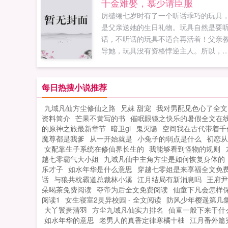
千金难娶，慕少请臣服
厉缱绻七岁时有了一个听话乖巧的玩具
是父亲送她的生日礼物。玩具自然是要
话，不听话的玩具不适合再活着！父亲
导她，玩具没有资格悖逆主人。所以，
一年冬天寒冷刺骨，滴水成冰。慕...
每日热搜小说推荐
九域凡仙方尘修仙之路
兄妹 甜宠
我对男配见色心了全文
资料简介
芒果不黄写的书
催眠眼镜之快乐的暑假全文在
的原神之旅最新章节
暗卫gl
鬼灭隐
空间我在古代带着千
魔尊都是我爹
从一开始就是
小兔子的弱点是什么
初恋从
女配靠生子系统在修仙界长生的
我能够看到怪物的规则
越七零霸气大小姐
九域凡仙中主角方尘是如何恢复身体的
乐才子
如水年华是什么意思
穿越七零姐是来享福全文免
话
与狼共枕霸道总裁林小溪
江月结局有新消息吗
王府尹
朵喝茶免费阅读
夺帝为后全文免费阅读
仙童下凡会怎样
阅读1
女生寝室2灵异校园 - 全文阅读
防风少年樱遥第几
大丫鬟萧清羽
方尘九域凡仙实力排名
仙童一般下来干什
如水年华的意思
老男人的真香定律寒橘十柚
江月番外篇