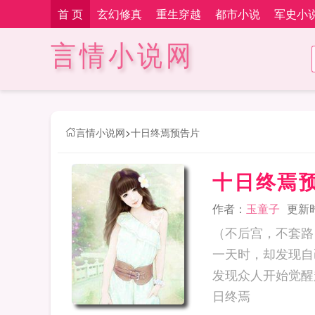
首 页
玄幻修真
重生穿越
都市小说
军史小
言情小说网
言情小说网
>
十日终焉预告片
十日终焉
作者：
玉童子
更新时间
（不后宫，不套路
一天时，却发现自
发现众人开始觉醒
日终焉