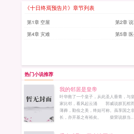
《十日终焉预告片》章节列表
第1章 空屋
第2章 
第4章 灾难
第5章 
热门小说推荐
我的邻居是皇帝
叶华救了一个皇子，从此圣人垂青，与
家比邻，看风起云涌 郭威说朕瓦棺
薄葬，勤俭之美，终始可称。虽享国之
长，亦开基之有裕矣。 柴荣说朕当
十...