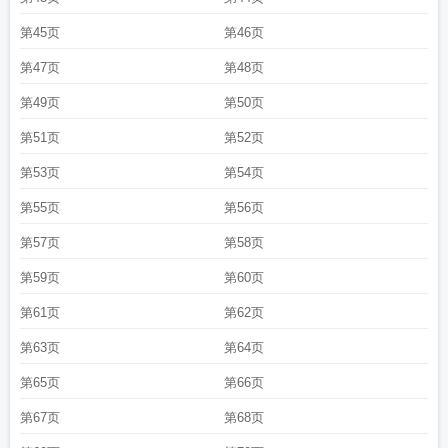
第45页
第46页
第47页
第48页
第49页
第50页
第51页
第52页
第53页
第54页
第55页
第56页
第57页
第58页
第59页
第60页
第61页
第62页
第63页
第64页
第65页
第66页
第67页
第68页