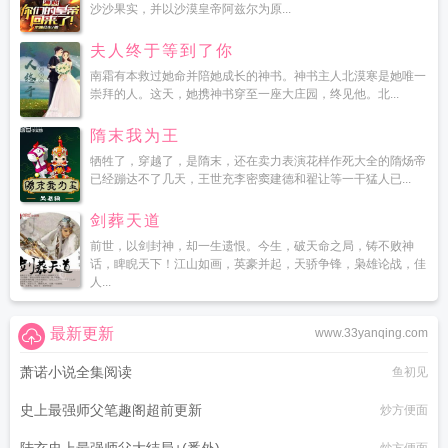
沙沙果实，并以沙漠皇帝阿兹尔为原...
夫人终于等到了你
南霜有本救过她命并陪她成长的神书。神书主人北漠寒是她唯一
崇拜的人。这天，她携神书穿至一座大庄园，终见他。北...
隋末我为王
牺牲了，穿越了，是隋末，还在卖力表演花样作死大全的隋炀帝
已经蹦达不了几天，王世充李密窦建德和翟让等一干猛人已...
剑葬天道
前世，以剑封神，却一生遗恨。今生，破天命之局，铸不败神
话，睥睨天下！江山如画，英豪并起，天骄争锋，枭雄论战，佳
人...
最新更新
www.33yanqing.com
萧诺小说全集阅读
鱼初见
史上最强师父笔趣阁超前更新
炒方便面