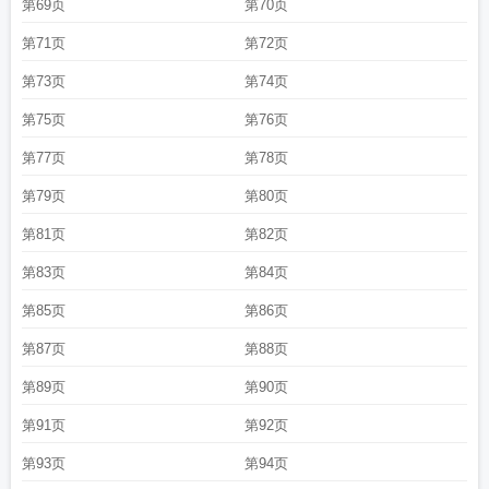
第69页
第70页
第71页
第72页
第73页
第74页
第75页
第76页
第77页
第78页
第79页
第80页
第81页
第82页
第83页
第84页
第85页
第86页
第87页
第88页
第89页
第90页
第91页
第92页
第93页
第94页