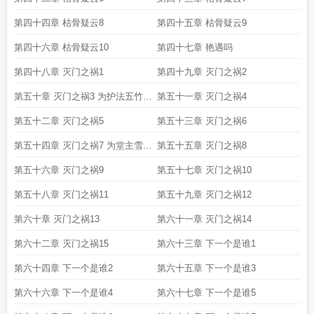
第四十四章 枯骨疑云8
第四十五章 枯骨疑云9
第四十六章 枯骨疑云10
第四十七章 艳遇吗
第四十八章 灭门之祸1
第四十九章 灭门之祸2
第五十章 灭门之祸3 为护法五竹加
第五十一章 灭门之祸4
更
第五十二章 灭门之祸5
第五十三章 灭门之祸6
第五十四章 灭门之祸7 为堂主雪域
第五十五章 灭门之祸8
那抹温情加更
第五十六章 灭门之祸9
第五十七章 灭门之祸10
第五十八章 灭门之祸11
第五十九章 灭门之祸12
第六十章 灭门之祸13
第六十一章 灭门之祸14
第六十二章 灭门之祸15
第六十三章 下一个是谁1
第六十四章 下一个是谁2
第六十五章 下一个是谁3
第六十六章 下一个是谁4
第六十七章 下一个是谁5