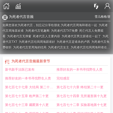
为死者代言音频
雪儿格格
/著
如果您喜欢为死者代言，别忘记分享给朋友.
为死者代言周海和谁在一起
为死者
代言周海喜欢谁
为死者代言笔趣阁
为死者代言TXT免费
死亡代言人免费观
看
为死者代言无弹窗
死者代言人主要内容
为死者代言男主跟谁在一起了
为死
者代言TXT
为死者代言结局周海跟谁好
为死者代言是谁杀的卢西
为死者代言免
费收听
为死者代言里周海的结局
为死者代言女主
为死者代言结局周海和谁在一
起了
为死者代言卢茜
为死者代言有女主角吗
死者代言人简介
死者代言人适合
多大孩子看
为死者代言周海最后和谁在一起
为死者代言在线阅读
为死者代言卢
为死者代言音频
最新章节
倩是谁杀的
为死者代言胡妖精身份
为死者代言楚梦寒结局
为死者代言全文免费
新书新手法医已发布
推荐好友的一本书寻找野生人类
阅读
死者代言人梗概
为死者代言中杀害卢倩的是谁
为死者代言卢茜被谁杀
得
为死者代言女主谁杀的
为死者代言周海和谁在一起了
为死者代言免费
为死
推荐好友的一本书寻找野生人类
完结感言
者代言有女主吗
为死者代言免费阅读
为死者代言胡妖精结局
为死者代言是谁杀
的女主角
为死者代言结局
为死者代言人物介绍
为死者代言有声免费听
为死者
第七百七十七章 大结局 第二十二
第七百七十六章 终结第二十一更
代言是真实的吗
为死者代言胖子结局
为死者代言中谁杀了卢茜
为死者代言什么
更
第七百七十五章 枪声第二十更
第七百七十四章 无所遁形第十九更
结局
为死者代言百度百科
予生者安眠
为死者代言卢茜的案件
为死者代言结局
周海喜欢谁
为死者代言杀死女主的凶手
为死者代言音频
为死者代言女主是
第七百七十三章 藏匿第十八更
第七百七十二章 实验基地第十七更
谁
为死者代言类似的
死者代言人电影出了吗
为死者代言大结局是什么
为死者