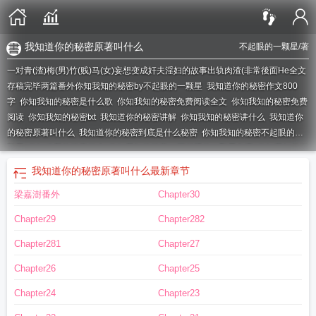
我知道你的秘密原著叫什么
不起眼的一颗星
/著
一对青(渣)梅(男)竹(贱)马(女)妄想变成奸夫淫妇的故事出轨肉渣(非常後面He全文
存稿完毕两篇番外
你知我知的秘密by不起眼的一颗星
我知道你的秘密作文800
字
你知我知的秘密是什么歌
你知我知的秘密免费阅读全文
你知我知的秘密免费
阅读
你知我知的秘密txt
我知道你的秘密讲解
你知我知的秘密讲什么
我知道你
的秘密原著叫什么
我知道你的秘密到底是什么秘密
你知我知的秘密不起眼的一
颗星
你知道我的秘密什么
你知我知的秘密by不起眼的一颗星免费
你知我知的秘
密青梅竹马
剧名我知道你的秘密
我知道你的秘密
你知我知的秘密资源
你知我
我知道你的秘密原著叫什么
最新章节
知的秘密百度
你知我知的秘密by不起眼的一颗星 全文免费
你知我知的秘密
梁嘉澍番外
Chapter30
TXT
你知我知的秘密在线阅读
我知道你的秘密是什么
你知我知的秘密by不起眼
的一颗星text
你知我知的秘密by不起眼的
你知我知的秘密by不起眼的一颗星免
Chapter29
Chapter282
费阅读
你知我知的秘密讲的什么
我知道你的祕密
我知道你的秘密什么意思
Chapter281
Chapter27
Chapter26
Chapter25
Chapter24
Chapter23