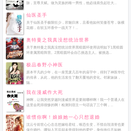
脉，至尊天赋。做为灵族的唯一男性，他必须肩负起壮大...
仙医圣手
关于仙医圣手极限狂少，邪魅归来，且看他如何笑傲苍穹，纵横
花都，在软玉环香中一战天下！...
奥特曼之我真没想统治世界
关于奥特曼之我真没想统治世界黑暗圆环使用说明如下1黑暗圆
环隶属黑暗阵营。2黑暗圆环会自己挑选主人。被挑选...
极品春野小神医
原本平凡的少年，在一座荒废几百年的庙宇中，得到了神医华佗
的传承，从此，他的生活发生了翻天覆地的变化。邻家妹妹，
隔...
我在漫威作大死
神啊，让我突然穿越到漫威世界是要闹哪样啊！我一个普通人在
这里会死得很惨的啊！检测到宿主一句话说了三个啊，...
谁惯你啊！娘娘她一心只想退婚
沈云兮前世心心念念想嫁给君铉，唯恐生变，不惜自毁清誉也要
保住婚约。哪知入宫后却未曾得到他的爱护，身份地位不如她