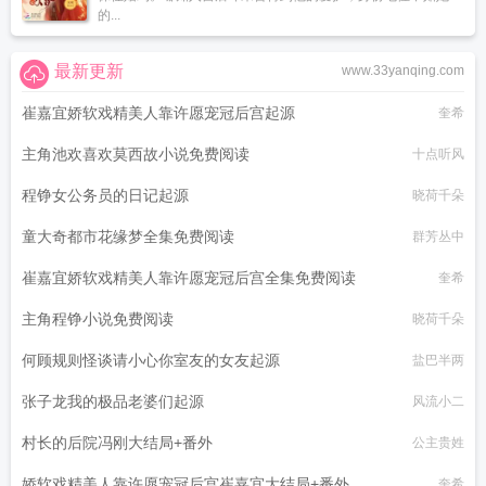
的...
最新更新
www.33yanqing.com
崔嘉宜娇软戏精美人靠许愿宠冠后宫起源
奎希
主角池欢喜欢莫西故小说免费阅读
十点听风
程铮女公务员的日记起源
晓荷千朵
童大奇都市花缘梦全集免费阅读
群芳丛中
崔嘉宜娇软戏精美人靠许愿宠冠后宫全集免费阅读
奎希
主角程铮小说免费阅读
晓荷千朵
何顾规则怪谈请小心你室友的女友起源
盐巴半两
张子龙我的极品老婆们起源
风流小二
村长的后院冯刚大结局+番外
公主贵姓
娇软戏精美人靠许愿宠冠后宫崔嘉宜大结局+番外
奎希