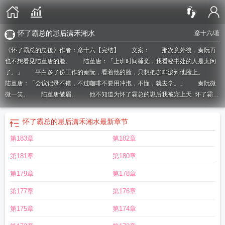
怀了霸总的崽后潇禾湘水
彦十六
/著
《怀了霸总的崽後》作者：彦十六【完结】 文案： 那次意外後，秦阮再
也不想看见陆堇唐的脸。 陆堇唐：「上班时间睡觉，我看秘书处的人是太闲
了。」 平白多了份工作的秦阮，看着他的脸，只想把咖啡泼到他脸上。
陆堇唐：「会议记录不错，不过咖啡不要用冲泡，不懂，就去学。」 秦阮微
微一笑。 陆堇唐皱眉。 他不知道为
怀了霸总的崽后我被宠上天
怀了霸总
的崽后彦十六番外
怀了霸总的崽后 秦阮
怀了霸总的崽后by
怀了霸总的崽后
txt
怀了霸总的崽后秦阮陆堇唐
怀了霸总的崽崽后txt
怀了霸总的崽后夏冬阅
怀了霸总的崽后潇禾湘水
最新章节
读
怀了霸总的崽后我跑了
怀了霸总的崽后by彦十六免费阅读
怀了豪门霸总的崽
第183章
第182章
后我一夜爆红了
怀了霸总的崽后彦十六免费阅读
怀了霸总的孩子怎么破txt
怀了
霸总的崽后他极尽诱宠
怀了霸总的崽后by彦十六
怀了霸总的崽后我带球跑了全
第181章
第180章
文阅读_他年君归
怀了霸总的崽后一夜爆红
怀了霸总的崽后_彦十六
怀了霸总的
崽后我一夜爆红了
怀了霸总的崽后潇禾湘水
怀了霸总崽后我一夜爆红
怀了霸总
第179章
第178章
的崽后彦十六笔趣
怀了霸总的孩子肿么破[种田
怀了霸道总裁的崽后
怀了霸总
第177章
第176章
的崽后全文免费阅读
怀了霸总的崽后by子饮还歌
怀了霸总的崽后彦十六笔趣
阁
怀了霸总的崽后彦十六
怀了霸总的崽后我一夜爆红了by且拂
怀了霸道总裁的
第175章
第174章
崽后我一夜爆红了
怀了霸总的崽后by彦十六完结
怀了霸总的崽崽后子饮还歌
怀