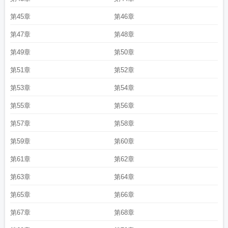
第45章
第46章
第47章
第48章
第49章
第50章
第51章
第52章
第53章
第54章
第55章
第56章
第57章
第58章
第59章
第60章
第61章
第62章
第63章
第64章
第65章
第66章
第67章
第68章