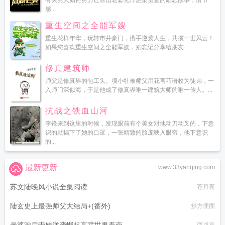
有关男人如何努力让冰山老婆化作温柔贤妻的励志故事，情节
感...
重生空间之全能军嫂
重生花样年华，玩转市井豪门，携手逆袭人生，共揽一世风云！
如果您喜欢重生空间之全能军嫂，别忘记分享给朋友...
修真建筑师
师父是修真界的包工头。项小牡被师父用花言巧语收为徒弟，一
入师门深似海，于是他成了修真界唯一建筑大师的唯一传人。...
抗战之铁血山河
李锋来到这里的时候，发现眼前有个美女对他动刀动叉的，下意
识的就揭下了她的口罩，一张精致的脸庞映入眼帘，他下意识
的...
最新更新
www.33yanqing.com
苏文陆晚风小说全集阅读
苍月夜
陆玄史上最强师父大结局+(番外)
炒方便面