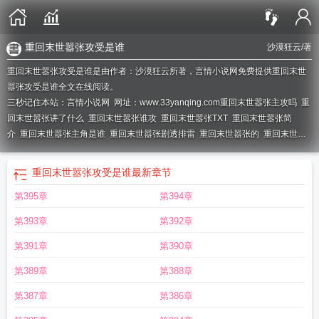
重回末世嚣张攻受是谁
沙漠狂云
/著
重回末世嚣张攻受是谁是由作者：沙漠狂云所著，言情小说网免费提供重回末世
嚣张攻受是谁全文在线阅读。
三秒记住本站：言情小说网 网址：www.33yanqing.com
重回末世嚣张主攻吗
重
回末世嚣张讲了什么
重回末世嚣张谁攻
重回末世嚣张TXT
重回末世嚣张简
介
重回末世嚣张主角是谁
重回末世嚣张剧透排雷
重回末世嚣张的
重回末世嚣
张作者沙漠狂云
重回末世嚣张晋江文学城
重回末世嚣张谁是攻
重回末世嚣张讲
的什么
重回末日嚣张
重回末世嚣张免费阅读
25.重回末世嚣张
重回末世嚣张剧
重回末世嚣张攻受是谁
最新章节
透
重回末世嚣张最新章节
重回末世嚣张百度
重回末世嚣张沙漠狂云攻是谁
重
第395章
第394章
回末世嚣张沙漠狂云
重回末世嚣张受是谁
重回末世嚣张 沙漠狂云
重回末世嚣
张晋江
重回末世嚣张攻
重回末世嚣张攻受是谁
重回末世嚣张by沙漠狂云
重回
第393章
第392章
末世嚣张受叫什么
第391章
第390章
第389章
第388章
第387章
第386章