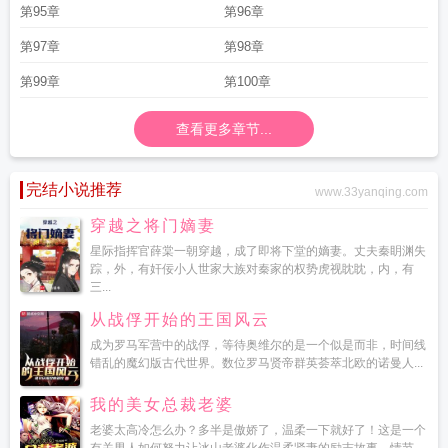
第95章
第96章
第97章
第98章
第99章
第100章
查看更多章节...
完结小说推荐
www.33yanqing.com
穿越之将门嫡妻
星际指挥官薛棠一朝穿越，成了即将下堂的嫡妻。丈夫秦眀渊失
踪，外，有奸佞小人世家大族对秦家的权势虎视眈眈，内，有
三...
从战俘开始的王国风云
成为罗马军营中的战俘，等待奥维尔的是一个似是而非，时间线
错乱的魔幻版古代世界。数位罗马贤帝群英荟萃北欧的诺曼人...
我的美女总裁老婆
老婆太高冷怎么办？多半是傲娇了，温柔一下就好了！这是一个