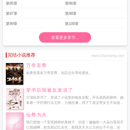
第95章
第96章
第97章
第98章
第99章
第100章
查看更多章节...
完结小说推荐
www.33yanqing.com
万帝至尊
如果您喜欢万帝至尊，别忘记分享给朋友...
穿书后我被反派演了
方清阮穿书了，穿成了小说里的炮灰女配，开头就死的那种。她
拿着一手烂牌打出王炸，力挽狂澜，挡下了原文男女主不知道...
仙尊为夫
我只想做一个安安静静的美桃子，但是！偏偏有一大朵白莲花不
让我做啊，欺负我记忆全失，抢我灵天大公主的位子不说，还