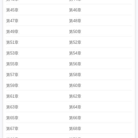
第45章
第46章
第47章
第48章
第49章
第50章
第51章
第52章
第53章
第54章
第55章
第56章
第57章
第58章
第59章
第60章
第61章
第62章
第63章
第64章
第65章
第66章
第67章
第68章