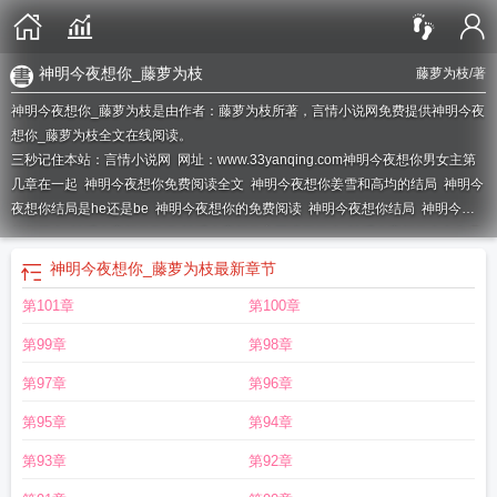
神明今夜想你_藤萝为枝
藤萝为枝
/著
神明今夜想你_藤萝为枝是由作者：藤萝为枝所著，言情小说网免费提供神明今夜
想你_藤萝为枝全文在线阅读。
三秒记住本站：言情小说网 网址：www.33yanqing.com
神明今夜想你男女主第
几章在一起
神明今夜想你免费阅读全文
神明今夜想你姜雪和高均的结局
神明今
夜想你结局是he还是be
神明今夜想你的免费阅读
神明今夜想你结局
神明今夜
想你简介
神明今夜想你TXT
神明今夜想你主要讲了什么
神明今夜想你全文免费
阅读TXT
神明今夜想你讲什么
神明今夜想你全文免费阅读完整晋江
神明今夜想
神明今夜想你_藤萝为枝
最新章节
你实体书名字
神明今夜想你驰厌
神明今夜想你全文免费阅读完整
神明今夜想你
第101章
第100章
藤萝为枝txt
神明今夜想你txt盘
神明今夜想你同类型
神明今夜想你结局是什
么
神明今夜想你驰厌身世
神明今夜想你在线阅读
神明今夜想你 作者藤萝为
第99章
第98章
枝
神明今夜想您
神明今夜想你藤萝为枝完整版
宁愿藤萝为枝
神明今夜想你
百
神明今夜想你最新章节
神明今夜想你是he结局吗
神明今夜想你笔趣阁
神明
第97章
第96章
今夜想你百度
神明今夜想你免费阅读
神明今夜想你姜穗结局
神明今夜想你多少
第95章
第94章
字
神明今夜想你 藤萝为枝讲的什么
神明今夜想你手机阅读_都市_999文学
神明
今夜想你大结局
神明今夜想你全文免费阅读无删减TXT
神明今夜想你藤萝为枝
第93章
第92章
免费阅读全文
神明今夜想你是重生文吗
神明今夜想你全文免费阅读
神明今夜想