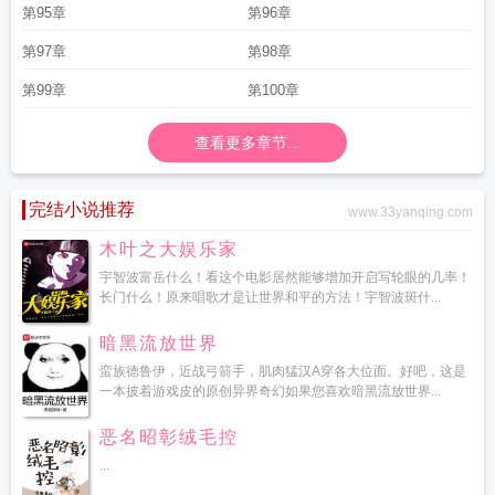
第95章
第96章
第97章
第98章
第99章
第100章
查看更多章节...
完结小说推荐
www.33yanqing.com
木叶之大娱乐家
宇智波富岳什么！看这个电影居然能够增加开启写轮眼的几率！
长门什么！原来唱歌才是让世界和平的方法！宇智波斑什...
暗黑流放世界
蛮族德鲁伊，近战弓箭手，肌肉猛汉A穿各大位面。好吧，这是
一本披着游戏皮的原创异界奇幻如果您喜欢暗黑流放世界...
恶名昭彰绒毛控
...