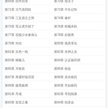
第69章 自作自受
第70章 假太子
第71章 元气境四段
第72章 不长记性
第73章 三足鼎立之势
第74章 秦轩
第75章 苍云虎升级了
第76章 暗藏杀机
第77章 花痴少女秦海云
第78章 好腹黑
第79章 对抗
第80章 诡异变化
第81章 生死一线
第82章 杀神之名
第83章 柳颖儿
第84章 认证炼药师
第85章 月牧辰
第86章 收徒
第87章 再遇轩辕溟宸
第88章 亲自炼药
第89章 腹黑狐狸
第90章 开始炼药
第91章 丹成
第92章 寻找线索
第93章 皇室之毒
第94章 拍卖会