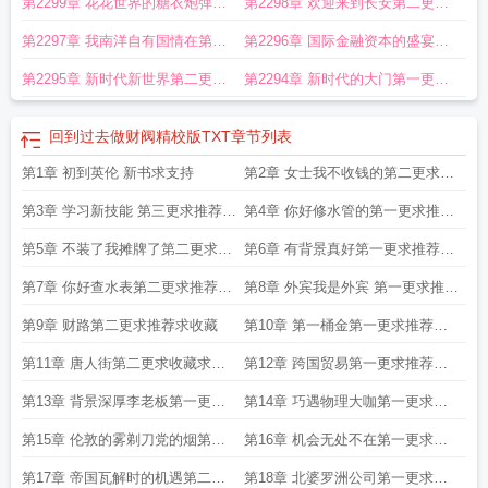
第2299章 花花世界的糖衣炮弹第
第2298章 欢迎来到长安第二更求
书
回到过去做财阀(小鱼的命运)
回到过去做财阀精校版TXT
回到过去做财阀无
防盗版
回到过去做财阀全本免费阅读
回到过去做财阀篱笆好文学
回到过去做财
三更求订阅
订阅
第2297章 我南洋自有国情在第一
第2296章 国际金融资本的盛宴第
阀txt百度
回到过去发财的
回到过去做财阀免费阅读_悠悠首发回到过去做财
更求订阅
三更求订阅
阀
回到过去做财阀 小鱼的命运
回到过去变富豪
回到过去做财阀篱笆好
回到过
第2295章 新时代新世界第二更求
第2294章 新时代的大门第一更求
去做财阀无错
回到过去做财阀篱笆
回到过去做财阀书评
回到过去做财阀小鱼的
订阅
订阅
命运
回到过去做财阀 第1670章
回到过去做财阀类似
回到过去做财阀涛新首
回到过去做财阀精校版TXT
章节列表
发
回到过去做财阀的
回到过去做财阀网
回到过去做财阀1605
回到过去做财阀
电子书
第1章 初到英伦 新书求支持
第2章 女士我不收钱的第二更求推
荐
第3章 学习新技能 第三更求推荐求
第4章 你好修水管的第一更求推荐
收藏
求
第5章 不装了我摊牌了第二更求推
第6章 有背景真好第一更求推荐求
荐
收
第7章 你好查水表第二更求推荐求
第8章 外宾我是外宾 第一更求推荐
收
求
第9章 财路第二更求推荐求收藏
第10章 第一桶金第一更求推荐求
收藏
第11章 唐人街第二更求收藏求推
第12章 跨国贸易第一更求推荐求
荐
收藏
第13章 背景深厚李老板第一更求
第14章 巧遇物理大咖第一更求收
收藏求
藏求追
第15章 伦敦的雾剃刀党的烟第二
第16章 机会无处不在第一更求推
更求收藏
荐求收
第17章 帝国瓦解时的机遇第二更
第18章 北婆罗洲公司第一更求追