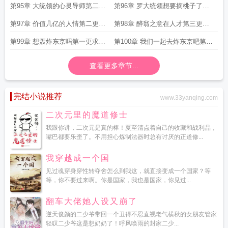
求收藏
第95章 大统领的心灵导师第二更
第96章 罗大统领想要摘桃子了第
求收藏
一更求收
第97章 价值几亿的人情第二更求
第98章 醉翁之意在人才第三更求
收藏
收藏
第99章 想轰炸东京吗第一更求收
第100章 我们一起去炸东京吧第二
藏
更求收
查看更多章节...
完结小说推荐
www.33yanqing.com
二次元里的魔道修士
我跟你讲，二次元是真的棒！夏至清点着自己的收藏和战利品，
嘴巴都要乐歪了。不用担心炼制法器时总有讨厌的正道修...
我穿越成一个国
见过魂穿身穿性转夺舍怎么到我这，就直接变成一个国家？等
等，你不要过来啊。你是国家，我也是国家，你见过...
翻车大佬她人设又崩了
逆天俊颜的二少爷带回一个丑得不忍直视老气横秋的女朋友管家
轻叹二少爷这是想奶奶了！呼风唤雨的封家二少...