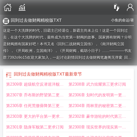
回到过去做财阀精校版TXT
小鱼的命运
/著
这是一个大洗牌的时代，旧霸主已经退位，新霸主尚未上位！这是一个回到过
去，在这个大洗牌的时代，最终成为当世第一财阀的故事。国家拥有财阀？分明
是财阀拥有国家好吧！本书又名《回到二战财阀立国传》，《南洋财阀立国
传》，《开局欧洲，立国南洋》，《开局财阀，截胡小日子》……————书友
群:7392o9o15欢迎大家加入，一起讨论剧情
回到过去做财阀笔趣阁无弹窗
回到
过去做财阀无防盗
回到过去做财阀起点中文网
回到过去做财阀精校版
回到过去
做财阀80TXT精校版
回到过去做财阀全文免费阅读
回到过去做财阀1914
回到
回到过去做财阀精校版TXT
最新章节
过去做财阀TXT免费
回到过去做财阀 第1668章
回到过去做财阀起点
回到过去
第2309章 超级航空反潜巡洋舰第
第2308章 武力炫耀第三更求订阅
当首富的
回到过去做财阀liba
回到过去做财阀123
回到过去做财阀阿里首发
回
到过去做财阀百度百科
回到过去做财阀TXT全集
回到过去做财阀精校
回到过去
一更求订阅
第2307章 乔布斯的野望第二更求
第2306章 划时代的发明第一更求
做财阀免费阅读
回到过去做财阀无错乱
回到过去做财阀地图
回到过去做财阀齐
齐读
订阅
回到过去做财阀无删减笔趣阁
回到过去做财阀免费观看
订阅
回到过去做财阀免
第2305章 任死荒徼毋降第三更求
第2304章 雨林里的秘密第二更求
费
回到过去做财阀散心书屋
回到过去做财阀 第1662章
回到过去做财阀无防盗
订阅
订立
第2303章 更大的平台第一更求订
第2302章 豪华游轮的时代第三更
TXT
回到过去做财阀女主
回到过去做财阀libahao
回到过去做财阀类似的
回到
过去做财阀笔趣阁小鱼的命运
回到过去做财阀txt笔趣阁
回到过去做财阀精修
阅
求订阅
第2301章 隐身军舰第二更求订阅
第2300章 现实世界的现实第一更
版
回到过去做财阀txt八零
回到过去做财阀完整版免费
回到过去做财阀txt电子
求订阅