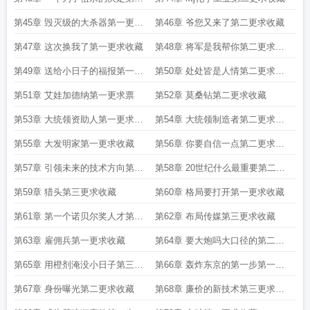
更求收藏
第45章 毁灭级的大杀器第一更求
第46章 爷您又来了第二更求收藏
收藏
第47章 这次换我了第一更求收藏
第48章 将军是我帮你第二更求收
藏
第49章 送给小日子的福报第一更
第50章 处处皆是人情第二更求收
求收藏
藏
第51章 艾娃加德纳第一更求票
第52章 莫桑钻第二更求收藏
第53章 大统领资助人第一更求收
第54章 大统领制造者第二更求收
藏
藏
第55章 大发明家第一更求收藏
第56章 你要自信一点第二更求收
藏
第57章 引领未来的技术方向第一
第58章 20世纪什么最重要第二更
更求收藏
求收藏
第59章 猎头第三更求收藏
第60章 格局要打开第一更求收藏
第61章 第一个诺贝尔奖人才第二
第62章 布局传媒第三更求收藏
更求收藏
第63章 雇佣兵第一更求收藏
第64章 要大炮吗大口径的第二更
求收藏
第65章 用橙剂淹没小日子第三更
第66章 轰炸东京的第一步第一更
求收藏
求收藏
第67章 身份曝光第二更求收藏
第68章 廉价的新技术第三更求收