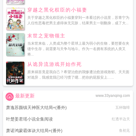
穿越之黑化权臣的小福妻
关于穿越之黑化权臣的小福妻穿到一本看过的小说里，苏青宁为
人任性恶毒把男主虐得体无完肤，结果男主一朝翻身，成了大...
末世之宠物领主
当末世来临，人类成为整个星球上最为弱小的生物，要想要在夹
缝中生存，就需要与天争与地斗。作为一名拥有系统的人类又
将...
从诡异流游戏开始作死
原来祸首竟是我自己？希望治愈的我惨遭治愈游戏致郁。天天面
对诡异，我感觉我已经习惯了嗯…把你的屁股安上…...
最新更新
www.33yanqing.com
萧逸苏颜镇天神医大结局+(番外)
五杯咖啡
叶楚姜君瑶小说全集阅读
红透半边天
萧诺鸿蒙霸体诀大结局+(番外)
鱼初见