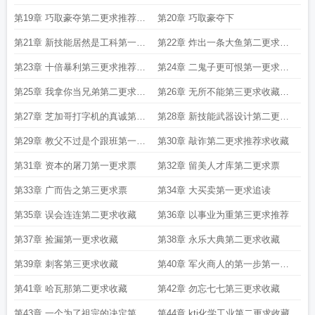
求收藏
读求收
第19章 巧取豪夺第二更求推荐求
第20章 巧取豪夺下
收藏
第21章 新技能居然是工科第一更
第22章 炸出一条大鱼第二更求收
求收藏
藏求推
第23章 十倍暴利第三更求推荐求
第24章 二鬼子更可恨第一更求收
收藏
藏求推
第25章 我拿你当兄弟第二更求收
第26章 无所不能第三更求收藏求
藏
推荐
第27章 芝加哥打字机的真诚第一
第28章 新技能武器设计第二更求
更求推荐
推荐
第29章 教父不过是个跟班第一更
第30章 敲诈第二更求推荐求收藏
求推荐
第31章 资本的屠刀第一更求票
第32章 留美人才库第二更求票
第33章 广而告之第三更求票
第34章 大买卖第一更求追读
第35章 误会连连第二更求收藏
第36章 以事业为重第三更求推荐
第37章 捡漏第一更求收藏
第38章 永乐大典第二更求收藏
第39章 刺客第三更求收藏
第40章 军火商人的第一步第一更
求收藏
第41章 哈瓦那第二更求收藏
第42章 勿忘七七第三更求收藏
第43章 一个为了祖宗的决定第一
第44章 ktj化学工业第二更求收藏