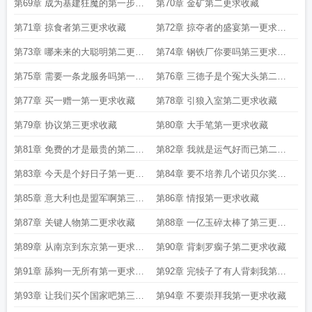
藏
第69章 成为基建狂魔的第一步第
第70章 金矿第二更求收藏
一更求收
第71章 掠食者第三更求收藏
第72章 掠夺者的盛宴第一更求收
藏
第73章 哪来来的大聪明第二更求
第74章 钢铁厂你要吗第三更求收
收藏
藏
第75章 需要一条龙服务吗第一更
第76章 三德子是个冤大头第二更
求收藏
求收藏
第77章 买一赠一第一更求收藏
第78章 引狼入室第二更求收藏
第79章 协议第三更求收藏
第80章 大手笔第一更求收藏
第81章 免费的才是最贵的第二更
第82章 我就是运气好而已第二更
求收藏
求收藏
第83章 今天是个好日子第一更求
第84章 要不培养几个诺贝尔奖吧
收藏
第二更求
第85章 意大利也是盟军啊第三更
第86章 情报第一更求收藏
求收藏
第87章 关键人物第二更求收藏
第88章 一亿玉碎太棒了第三更求
收藏
第89章 从南京到东京第一更求收
第90章 背刺罗瘸子第二更求收藏
藏
第91章 舔狗一无所有第一更求收
第92章 完犊子了有人背刺我第二
藏
更求收
第93章 让我们买个国家吧第三更
第94章 不要崇拜我第一更求收藏