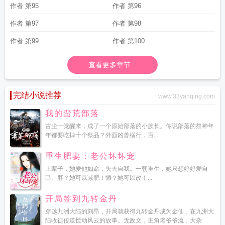
作者 第95
作者 第96
作者 第97
作者 第98
作者 第99
作者 第100
查看更多章节...
完结小说推荐
www.33yanqing.com
我的蛮荒部落
古尘一觉醒来，成了一个原始部落的小族长。你说部落的祭神年
年都要吃掉十个祭品？外面凶兽横行，百...
重生肥妻：老公坏坏宠
上辈子，她爱他如命，失去自我。一朝重生，她只想好好爱自
己。胖？她可以减肥！懒？她可以改！...
开局签到九转金丹
穿越九洲大陆的刘昂，开局就获得九转金丹成为金仙，在九洲大
陆收徒传道搅动风云的故事。无敌文，主角老爷爷流，大杂