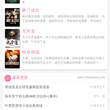
烩，...
豪门战狂
林封离开战场，回归都市，得知母亲去世的消息，充满恨意，为
了完成母亲的遗愿，他来到sh市，寻找他的未婚妻，不过他注...
无常道
关于无常道那年，为了不让我和她成亲，家里人连夜送我去寺庙
出家，只为活下去...
玩命挑战
主播，还是观众？如果选择成为主播，您将会参与到我们为期三
天的直播游戏节目之中，成为万众瞩目的明星！完成全部十...
最新更新
www.33yanqing.com
警报真龙出狱笔趣阁超前更新
红透半边天
陈长安宁婷玉葬神棺大结局+(番外)
浮生一诺
叶楚姜君瑶小说全集阅读
红透半边天