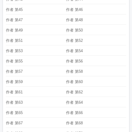
作者 第45
作者 第46
作者 第47
作者 第48
作者 第49
作者 第50
作者 第51
作者 第52
作者 第53
作者 第54
作者 第55
作者 第56
作者 第57
作者 第58
作者 第59
作者 第60
作者 第61
作者 第62
作者 第63
作者 第64
作者 第65
作者 第66
作者 第67
作者 第68