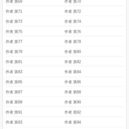
作者 第69
作者 第70
作者 第71
作者 第72
作者 第73
作者 第74
作者 第75
作者 第76
作者 第77
作者 第78
作者 第79
作者 第80
作者 第81
作者 第82
作者 第83
作者 第84
作者 第85
作者 第86
作者 第87
作者 第88
作者 第89
作者 第90
作者 第91
作者 第92
作者 第93
作者 第94