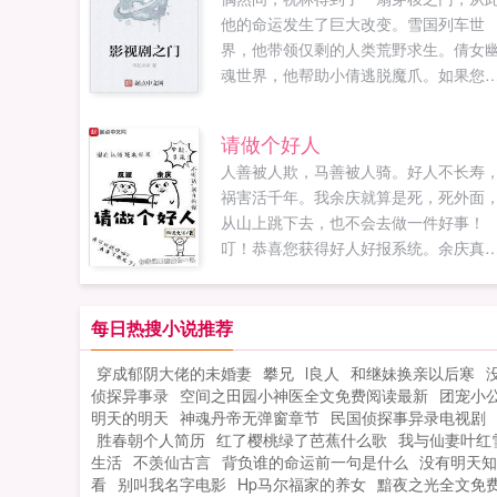
他的命运发生了巨大改变。雪国列车世
界，他带领仅剩的人类荒野求生。倩女
魂世界，他帮助小倩逃脱魔爪。如果您
欢影视剧之门，别忘记分享给朋友...
请做个好人
人善被人欺，马善被人骑。好人不长寿
祸害活千年。我余庆就算是死，死外面
从山上跳下去，也不会去做一件好事！
叮！恭喜您获得好人好报系统。余庆真
香。PS简介无力，各位读者老爷点进去
看呗如果您喜欢请做个好人，别忘记分
给朋友...
每日热搜小说推荐
穿成郁阴大佬的未婚妻
攀兄
l良人
和继妹换亲以后寒
侦探异事录
空间之田园小神医全文免费阅读最新
团宠小
明天的明天
神魂丹帝无弹窗章节
民国侦探事异录电视剧
胜春朝个人简历
红了樱桃绿了芭蕉什么歌
我与仙妻叶红
生活
不羡仙古言
背负谁的命运前一句是什么
没有明天知
看
别叫我名字电影
Hp马尔福家的养女
黯夜之光全文免