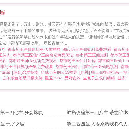
屩
经见识到了，万山，刑战，林天还有有那只速度快到巅峰的紫鸾，四大强
命还能有一个不错的未来。 罗长青见洛肯那副得意，冷冷说道：“在没有你
什么？”洛肯虽然早已经想到眼前这个年轻人的决定，但他回答得如此傲慢
光，看情形就要动手。 罗长青给小...
简号
都市药王医仙短剧第40集播放
都市药王医仙短剧免费观看
都市药
王传人
都市药王医仙李罡裴南妃免费阅读
都市药王医仙短剧
都市药王
在线看
都市药王神医视频免费观看
都市药王医仙月如钩
都市药王医仙1-1
都市药王医仙视频全集免费观看
都市药王医仙
都市药王医仙电视剧
都市
运绵绵
[综影]恋爱指南
穿成男主的反派师尊
[原神] 魈上仙朝你扔来一把
这条咸鱼她是满级大佬
重返1982
元府女姝
生包子之侯门纨绔
世家
第三四七章 狂妄蛛咦
蜶摥儍褕第三四八章 杀意箪疙
章 无尽之城
第三四四章 人要杀我我必杀人