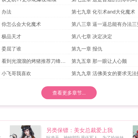
 办法
第七九章 化引术and大化魔术
 你怎么会大化魔术
第八三章 逼一逼总能有办法三
 极品天才
第八七章 决定决定
 委屈了谁
第九一章 报仇
 看到光溜溜的烤猪推荐刀锋新
第九五章 那一眼让人心颤
 小飞哥我喜欢
第九九章 活佛美女的要求无法
查看更多章节...
另类保镖：美女总裁爱上我
此
叶凌天，神秘部队退伍军人，为了给妹妹