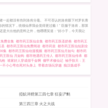
者一起都没有伤到洛肯分毫。 不可否认的洛肯眼下对罗长青
的情况下，统领仙界我会觉得更过瘾！” 臣服于洛肯，那算
，还是大出他的意料之外，他嘿嘿笑道：“好小子，今天我让
王免费全集
都市药王医仙全集
都市药王医圣奶爸
都市药王
医圣
都市药王医仙免费阅读
都市药皇
都市药王医仙短剧全
00集
都市药王医仙动漫视频
都市药王医仙月如勾
都市药
药王医仙 月如钩
都市艳遇药王传人
都市药王医仙传承
都
鸟枪
谁家好人穿成假千金啊
偃甲术修仙记
袖手惊天：王
一不小心弯在死对头身上
带着农场玩穿越
痴汉炼成手
掗魧淬艕第三四七章 狂妄浐鹪
第三四三章 火之大战