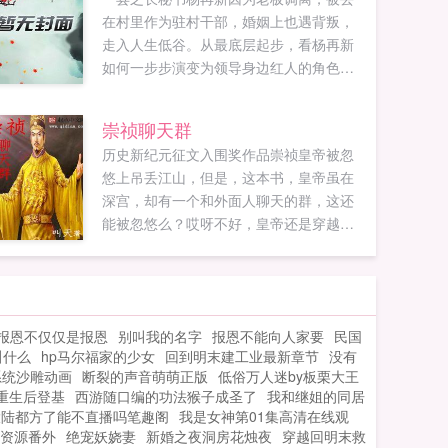
在村里作为驻村干部，婚姻上也遇背叛，
走入人生低谷。从最底层起步，看杨再新
如何一步步演变为领导身边红人的角色，
成为赢家。领略权力阵营之间的争斗男儿
不屈与命运的抗争，最终一步一个脚印如
崇祯聊天群
果您喜欢官路红人，别忘记分享给朋友...
历史新纪元征文入围奖作品崇祯皇帝被忽
悠上吊丢江山，但是，这本书，皇帝虽在
深宫，却有一个和外面人聊天的群，这还
能被忽悠么？哎呀不好，皇帝还是穿越
的，这挂开太大了，地球都颤抖了！完
了，大明一个不小心，日不落了！...
报恩不仅仅是报恩
别叫我的名字
报恩不能向人家要
民国
叫什么
hp马尔福家的少女
回到明末建工业最新章节
没有
系统沙雕动画
断裂的声音萌萌正版
低俗万人迷by板栗大王
重生后登基
西游随口编的功法猴子成圣了
我和继姐的同居
大陆都方了能不直播吗笔趣阁
我是女神第01集高清在线观
资源番外
绝宠妖娆妻
新婚之夜洞房花烛夜
穿越回明末救