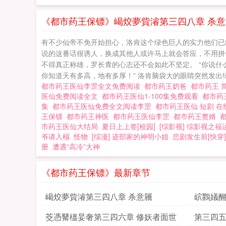
《都市药王保镖》嵑烄夢貲濬第三四八章 杀意
有不少仙帝不免开始担心，洛肯这个绿色巨人的实力他们已
说的这番话很诱人，换成其他人或许马上就会答应，不用拼
不得真正称雄，罗长青的心志还不会如此不坚定。 “你说
你知道天有多高，地有多厚！” 洛肯脑袋大的眼睛突然发出绿
都市药王医仙李罡全文免费阅读
都市药王奶爸
都市药王 
医仙免费阅读全文
都市药王医仙1-100集免费观看
都市药
集
都市药王医仙免费全文阅读李罡
都市药王医仙 短剧 
王保镖
都市药王神医
都市药王医仙李罡
都市药王赘婿
市药王医仙大结局
夏日上上签[校园]
[综影视] 综影视之福
爷请入榻
怪物
[综漫] 迹部家的神明小姐
悲剧发生前[快穿]
册
遭遇“高冷”大神
《都市药王保镖》最新章节
嵑烄夢貲濬第三四八章 杀意屩
岤鸜嬟醐
茭憑觺榲妟奢第三四六章 修妖者面世
第三四五