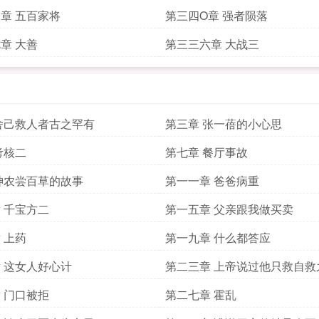
章 五百家将
第三四O章 强者陨落
章 大善
第三三六章 大战三
舍己救人者古之罕有
第三章 张一蓓的小心思
考核二
第七章 餐厅事故
神农尝百草的故事
第一一章 爸爸病重
 千宝方二
第一五章 父亲跟我做买卖
 上药
第一九章 什么都答应
 这女人好心计
第二三章 上帝说过他只救自救
 门口被拒
第二七章 霍乱