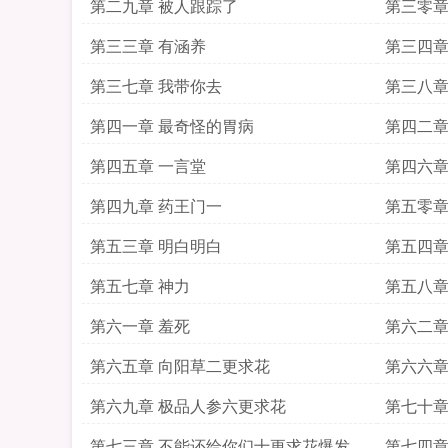
第二九章 被人跟踪了
第三零章
第三三章 有涵养
第三四章
第三七章 我带你去
第三八章
第四一章 最奇怪的胃病
第四二章
第四五章 一言堂
第四六章
第四九章 药王门一
第五零章
第五三章 明白明白
第五四章
第五七章 神力
第五八章
第六一章 羞死
第六二章
第六五章 向阳草二更求花
第六六章
第六九章 极品人参六更求花
第七十章
花
第七三章 不能还给你们十更求花爆发继
第七四章