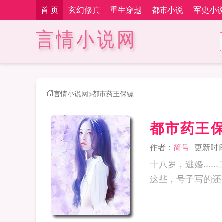
首 页
玄幻修真
重生穿越
都市小说
军史小
言情小说网
言情小说网
>
都市药王保镖
都市药王
作者：
简号
更新时间：
十八岁，逃婚...