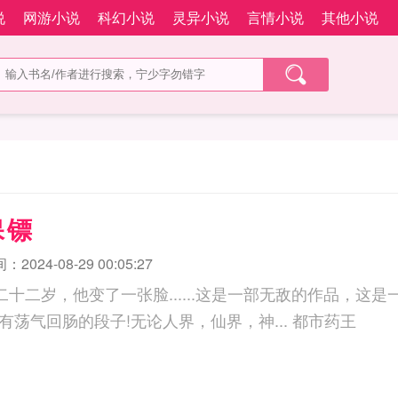
说
网游小说
科幻小说
灵异小说
言情小说
其他小说
保镖
2024-08-29 00:05:27
...二十二岁，他变了一张脸......这是一部无敌的作品，
这些，号子写的还有荡气回肠的段子!无论人界，仙界，神... 都市药王