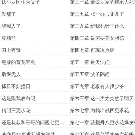
 认小罗医生为义子
第三一章 谁说罗家的继承人死
 发烧了
第三五章 张一乔去哪儿了
 我喊人了
第三九章 给我扎针干什么
 莫莉丝
第四三章 最需要美女相陪
 刀上有毒
第四七章 再现冷热症
 翻版的葵花宝典
第五一章 逆天法门
 后继无人
第五五章 父子隔阂
 择日不如撞日
第五九章 老板有人找少爷
 这是跟我表白吗
第六三章 这一声太突然了明天
 精明三更求花
第六七章 由我出战四更求花
 还是叔叔和哥哥的问题七更求
第七一章 驻颜丹八更求花爆发
 谈交易11更求花爆发继续
第七五章 这是普通的伤寒药吗