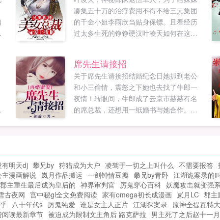
凑集五十万的治疗费用不得不给三元集团
幽
的千金小姐李雨欣当贴身保镖。且看经历
喜
过太多生死的铮铮硬汉叶凌天如何在这个
繁华都市里走出属于自己的一条不平凡的
路来。...
席先生请接招
，
关于席先生请接招结婚纪念日她抓到老公
，
和小三偷情，震怒之下她也去找了牛郎一
夜情！转眼间，牛郎成了云京市赫赫有名
的席总裁，还想用一纸婚书与她合作。斗
看
渣男，虐小三，这个男人分分钟把她宠上
享
了天。结婚前不能上我床。结婚后禽兽，
出尔反尔！说好的高冷霸道总裁，转眼间
就成了恋妻忠犬。她敞开心扉想要与他共
没有明天dj
攀兄by
狩猎成为大户
凌驾于一切之上叫什么
不需要报答
度余生，突然冒出来个女人说自己不过是
公主漫画解说
岚月作品搬运
一剑钟情豆瓣
攀兄by青卧
江湖诡案录的
个替代品...
郡主重生最后成为皇后的
神界审判官
厉鬼穿心百科
妖魔攻击就变强
雪古夜网
宫中秘gl全文免费阅读
家有omega初长成漫画
岚月LC
郡主
乎
八十年代s
厉鬼纯爱
谁是女主人正片
江湖探案录
原神全提瓦特
费阅读最新章节
被迫成为限制文主角后 路克萨拉
男主死了之后赵十一月