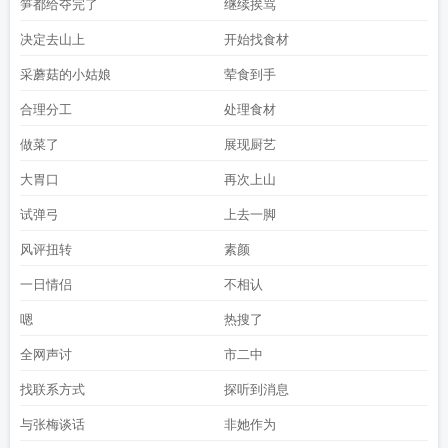
笋都给夺完了
继续挨骂
决定去山上
开始找食材
采蘑菇的小姑娘
荤食到手
合理分工
处理食材
做菜了
展现厨艺
大胃口
再次上山
试弹弓
上去一脚
风评扭转
素颜
一日情侣
不相认
嗯
热搜了
全网声讨
市二中
找联系方式
探听到消息
与张梅谈话
非她作为