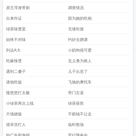
原主浑身带刺
调查情况
出来作证
因为她的吃相
绿茶味楚棠
无缝衔接
始终不对味
约好去蹭课
到达A大
小奶狗很可爱
吃麻辣烫
见义勇为救人
遇到二傻子
儿子出息了
请他吃饭
飞驰的摩托车
慢悠悠打太极
旁门左道
小绿茶再次上线
绿茶获胜
片场烧饭
不赔钱不让走
借宋浩打人
临时救场
拍广告和海报
恶行预备中