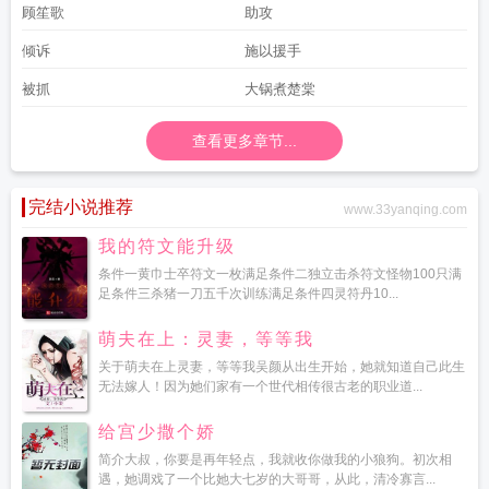
顾笙歌
助攻
倾诉
施以援手
被抓
大锅煮楚棠
查看更多章节...
完结小说推荐
www.33yanqing.com
我的符文能升级
条件一黄巾士卒符文一枚满足条件二独立击杀符文怪物100只满
足条件三杀猪一刀五千次训练满足条件四灵符丹10...
萌夫在上：灵妻，等等我
关于萌夫在上灵妻，等等我吴颜从出生开始，她就知道自己此生
无法嫁人！因为她们家有一个世代相传很古老的职业道...
给宫少撒个娇
简介大叔，你要是再年轻点，我就收你做我的小狼狗。初次相
遇，她调戏了一个比她大七岁的大哥哥，从此，清冷寡言...