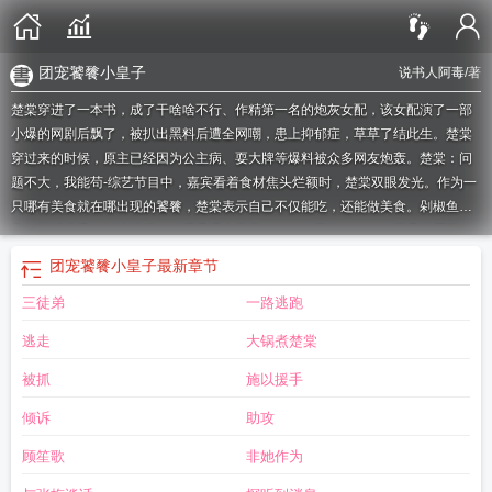
团宠饕餮小皇子
说书人阿毒
/著
楚棠穿进了一本书，成了干啥啥不行、作精第一名的炮灰女配，该女配演了一部
小爆的网剧后飘了，被扒出黑料后遭全网嘲，患上抑郁症，草草了结此生。楚棠
穿过来的时候，原主已经因为公主病、耍大牌等爆料被众多网友炮轰。楚棠：问
题不大，我能苟-综艺节目中，嘉宾看着食材焦头烂额时，楚棠双眼发光。作为一
只哪有美食就在哪出现的饕餮，楚棠表示自己不仅能吃，还能做美食。剁椒鱼
头、糖醋排骨、红烧猪蹄……飘香诱人嘉宾：？？？网友：？？？不是说厨艺
差、耍大牌吗？楚棠演电视剧，网友纷纷表示：这演技差、公主病的作精不过是
团宠饕餮小皇子
最新章节
想要换人设祸祸人！花絮一出来，楚棠滚泥坑、上打戏，可盐可甜，导演都夸她
三徒弟
一路逃跑
敬业。网友：……真香。没想到一不小心爆红了。棠粉：棠宝宝是一个既俘获了
我的心，又抓住了我的胃的女人！楚棠：本本分分做人，老老实实赚钱钱罢了。
逃走
大锅煮楚棠
如果您喜欢团宠小饕餮靠美食爆火娱乐圈，别忘记分享给朋友.
团宠小饕餮清
穿
团宠饕餮小皇子60
饕餮幼崽是团宠栗子西木
小饕餮下山成为团宠
小饕餮穿
被抓
施以援手
书团宠
团宠饕餮小皇子
团宠小饕餮靠美食爆火娱乐圈 说书人阿毒
团宠饕餮崽
倾诉
助攻
崽
团宠饕餮幼崽
团宠小饕餮在娱乐圈里捡垃圾
饕餮团宠三岁半
团宠饕餮小皇
子[清
团宠之饕餮小皇子
团宠饕餮小皇子格格党
团宠小饕餮三岁半
饕餮团
顾笙歌
非她作为
宠
团宠小饕餮在娱乐圈捡垃圾
团宠饕餮粥粥
团宠饕鬄
团宠娇娇饕餮宝宝
投靠