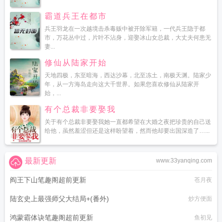
霸道兵王在都市
兵王羽龙在一次越境击杀毒贩中被开除军籍，一代兵王隐于都
市，万花丛中过，片叶不沾身，迎娶冰山女总裁，大丈夫何患无
妻...
修仙从陆家开始
天地四极，东至暗海，西达沙幕，北至冻土，南极天渊。陆家少
年，从一方海岛走向这大千世界。如果您喜欢修仙从陆家开
始，...
有个总裁非要娶我
关于有个总裁非要娶我她一直都希望在大婚之夜把珍贵的自己送
给他，虽然羞涩但还是这样盼望着，然而他却要出国深造了…...
最新更新
www.33yanqing.com
阎王下山笔趣阁超前更新
苍月夜
陆玄史上最强师父大结局+(番外)
炒方便面
鸿蒙霸体诀笔趣阁超前更新
鱼初见