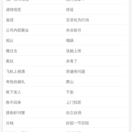
虚情假意
得逞
蛊惑
言语化为行动
公司内部聚会
夹谷斩月
相认
嘲讽
搬过去
送她上班
奚扶
杀青了
飞机上相遇
穿越有问题
奇怪的婚礼
爬山
救下老人
干架
救不回来
上门找茬
摸鱼虾河蟹
自立自强
分钱
好损一节目组