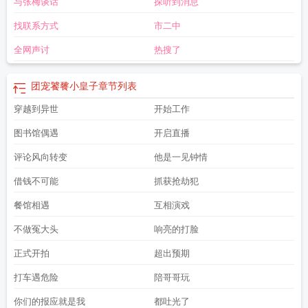
与张梅谈话
探听到消息
表哥的饕餮免费阅读
团宠饕餮小皇子全文免费阅读
团宠小饕鬄三岁半
找联系方式
市二中
全网声讨
热搜了
团宠饕餮小皇子
章节列表
穿越到异世
开始工作
图书馆偶遇
开启直播
评论风向转变
他是一见钟情
借钱不可能
抓获抢劫犯
餐馆相遇
互相演戏
不做冤大头
响亮的打脸
正式开拍
超出预期
打车遇危险
陪哥哥玩
你们的报应就是我
都吐光了