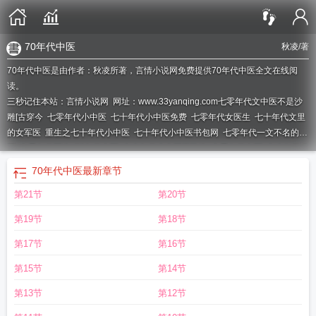
70年代中医
秋凌
/著
70年代中医是由作者：秋凌所著，言情小说网免费提供70年代中医全文在线阅
读。
三秒记住本站：言情小说网 网址：www.33yanqing.com
七零年代文中医不是沙
雕[古穿今
七零年代小中医
七十年代小中医免费
七零年代女医生
七十年代文里
的女军医
重生之七十年代小中医
七十年代小中医书包网
七零年代一文不名的军
医
七零年代医生
70年代中医
七十年代小中医无防盗
七零年代女医
七十年代小
中医格格党
重生七零年代小中医txt
七十年代女中医
七零年代文中医不是沙雕古
70年代中医
最新章节
穿今
七零年代女中医
七十年代中医
七零年代文有哪些
重生七十年代小中医笔
第21节
第20节
无防盗
第19节
第18节
第17节
第16节
第15节
第14节
第13节
第12节