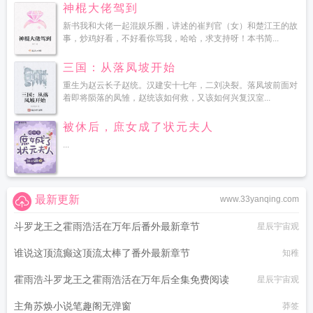
神棍大佬驾到
新书我和大佬一起混娱乐圈，讲述的崔判官（女）和楚江王的故
事，炒鸡好看，不好看你骂我，哈哈，求支持呀！本书简...
三国：从落凤坡开始
重生为赵云长子赵统。汉建安十七年，二刘决裂。落凤坡前面对
着即将陨落的凤雏，赵统该如何救，又该如何兴复汉室...
被休后，庶女成了状元夫人
...
最新更新
www.33yanqing.com
斗罗龙王之霍雨浩活在万年后番外最新章节
星辰宇宙观
谁说这顶流癫这顶流太棒了番外最新章节
知稚
霍雨浩斗罗龙王之霍雨浩活在万年后全集免费阅读
星辰宇宙观
主角苏焕小说笔趣阁无弹窗
莽签