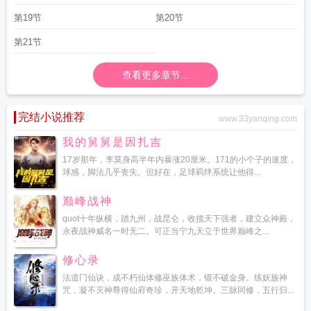
第19节
第20节
第21节
查看更多章节...
完结小说推荐
www.33yanqing.com
我的舅舅是因扎吉
17岁那年，李莫身高半年内暴涨20厘米。171的小个子的速度，
球感，脚法几乎丧失。但好在，足球羁绊系统让他得...
巅峰战神
quot十年纵横，踏九州，战昆仑，收揽天下强者，建立众神殿，
永夜战神威名一时无二。可正当宁九天立于世界巅峰之...
修心录
法道门仙诀，成不朽仙体修巫族体术，锻不破金身。练妖族神
咒，凝不灭神尊得仙府奇珍，开天地乾坤。三脉同修，五行归...