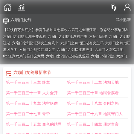
六扇门女剑
武小墨
/著
【武侠百万大征文】参赛作品如果您喜欢六扇门之剑指江湖，别忘记分享给朋友.
六扇门之剑指江湖免费观看
六扇门之剑指江湖有声书
六扇门武侠
六扇门之剑指
冮湖
六扇门之剑指江湖女主角几个
六扇门之剑指江湖有女主吗
六扇门之剑指江
湖txt八零
六扇门之剑指江湖女主
六扇门之剑指江湖声播
六扇门之剑指江湖
txt
江湖六扇门是什么意思
六扇门之剑指江湖在线观看
六扇门b级剑法
六扇门之
剑指天下
六扇门女剑
六扇门之剑指江湖 武小墨
六扇门之剑指江湖怎么样
六扇
门哪有b级剑法
六扇门之剑指江湖免费
江湖六扇门啥意思
六扇门之剑指江湖全
六扇门女剑
最新章节
文免费阅读
六扇门之血手
六扇门风云剑意
六扇门风云b级剑法
六扇门之剑指江
第一千三百三十三章 终章
第一千三百三十二章 法相天地
湖有声
六扇门之剑指江湖TXT
六扇门之剑指江湖 最新章节 无弹窗
六扇门之剑
指江湖女主角
六扇门的江湖名号
六扇门之剑指江湖笔趣阁
六扇门之剑指江湖月
第一千三百三十一章 火力全开
第一千三百三十章 地狱食腐者
儿
六扇门之剑指江湖百度百科
重生六扇门剑指江湖
六扇门之剑指江湖境界
六
扇门风云剑法大全
六扇门之剑指江湖好看吗
六扇门剑随
六六扇门之剑指江湖
第一千三百二十九章 法空妖僧
第一千三百二十八章 金刚之怒
第一千三百二十七章 青帝
第一千三百二十六章 地狱守门人
第一千三百二十五章 血色的结界
第一千三百二十四章 册封青帝