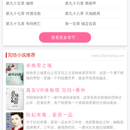
第九十五章 做绝
第九十六章 黑铁甲
第九十七章 对酒当歌
第九十八章 天地棋局
第九十九章 等待死亡
第一百章 镇定自若
查看更多章节...
完结小说推荐
www.33yanqing.com
奈格里之魂
奈格里之魂复仇之灵灾厄之主逆神者原罪等等，这是一个属于残
魂的赞歌！穿越一个到低魔世界，被金手指系统骗走...
真实VR体验馆 完结+番外
华阳南郊新开了一家VR虚拟体验馆，这里有真实刺激的恐怖过
山车，恶鬼世界，丧尸国度每一个游戏场景都充分挑动着游...
狂妃有毒，妾居一品
关于狂妃有毒，妾居一品全本三年前，他迎娶新妃之时，她毅然
选择离开。三年后，她强势回归，一袭火红长裙绽放耀眼...