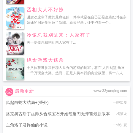
丞相大人不好撩
谢虞欢这辈子做的最疯狂的一件事就是在自己还是皇贵妃时在亲
妹妹的洞房夜里睡了新郎。新帝登基，怀中抱着一个...
冷傲总裁别乱来：人家有了
关于冷傲总裁别乱来人家有了...
绝命游戏大逃杀
十八位获邀参加神秘人举办的游戏的玩家，将在‘人性别墅’角逐
一千万现金大奖。然而，正是人类本我的贪念欲望，将十八人...
最新更新
www.33yanqing.com
风起白蛇大结局+(番外)
一蝉知夏
洛克奥古斯丁巫师从合成宝石开始笔趣阁无弹窗最新版本
橘猫龙
主角洛子君许仙的小说
一蝉知夏