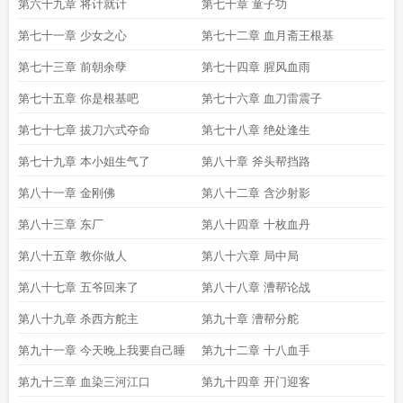
第六十九章 将计就计
第七十章 童子功
第七十一章 少女之心
第七十二章 血月斋王根基
第七十三章 前朝余孽
第七十四章 腥风血雨
第七十五章 你是根基吧
第七十六章 血刀雷震子
第七十七章 拔刀六式夺命
第七十八章 绝处逢生
第七十九章 本小姐生气了
第八十章 斧头帮挡路
第八十一章 金刚佛
第八十二章 含沙射影
第八十三章 东厂
第八十四章 十枚血丹
第八十五章 教你做人
第八十六章 局中局
第八十七章 五爷回来了
第八十八章 漕帮论战
第八十九章 杀西方舵主
第九十章 漕帮分舵
第九十一章 今天晚上我要自己睡
第九十二章 十八血手
第九十三章 血染三河江口
第九十四章 开门迎客