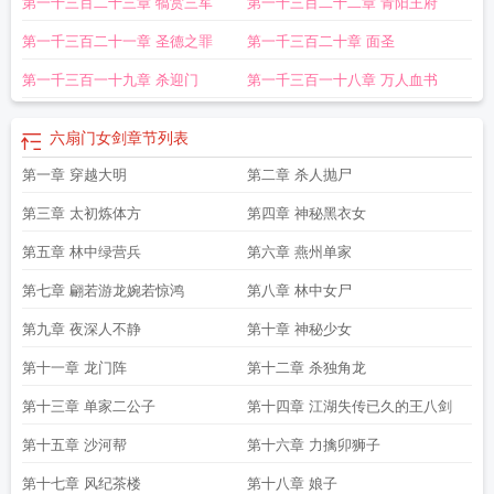
第一千三百二十三章 犒赏三军
第一千三百二十二章 青阳王府
第一千三百二十一章 圣德之罪
第一千三百二十章 面圣
第一千三百一十九章 杀迎门
第一千三百一十八章 万人血书
六扇门女剑
章节列表
第一章 穿越大明
第二章 杀人抛尸
第三章 太初炼体方
第四章 神秘黑衣女
第五章 林中绿营兵
第六章 燕州单家
第七章 翩若游龙婉若惊鸿
第八章 林中女尸
第九章 夜深人不静
第十章 神秘少女
第十一章 龙门阵
第十二章 杀独角龙
第十三章 单家二公子
第十四章 江湖失传已久的王八剑
第十五章 沙河帮
第十六章 力擒卯狮子
第十七章 风纪茶楼
第十八章 娘子