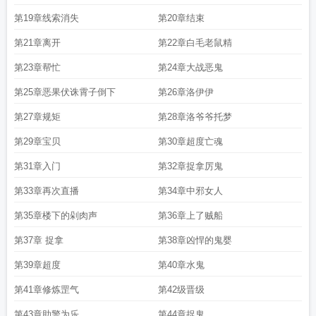
第19章线索消失
第20章结束
第21章离开
第22章白毛老鼠精
第23章帮忙
第24章大战恶鬼
第25章恶果伏诛霄子倒下
第26章洛伊伊
第27章规矩
第28章洛爷爷托梦
第29章宝贝
第30章超度亡魂
第31章入门
第32章捉拿厉鬼
第33章再次直播
第34章中邪女人
第35章楼下的剁肉声
第36章上了贼船
第37章 捉拿
第38章凶悍的鬼婴
第39章超度
第40章水鬼
第41章修炼罡气
第42级晋级
第43章助警为乐
第44章捉鬼