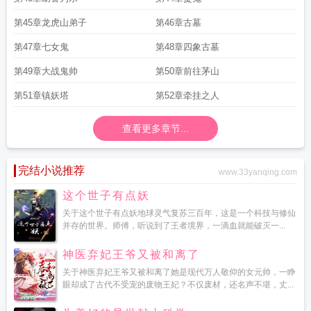
第45章龙虎山弟子
第46章古墓
第47章七女鬼
第48章四象古墓
第49章大战鬼帅
第50章前往茅山
第51章镇妖塔
第52章牵挂之人
查看更多章节...
完结小说推荐
www.33yanqing.com
这个世子有点妖
关于这个世子有点妖地球灵气复苏三百年，这是一个科技与修仙
并存的世界。师傅，听说到了王者境界，一滴血就能破灭一...
神医弃妃王爷又被和离了
关于神医弃妃王爷又被和离了她是现代万人敬仰的女元帅，一睁
眼却成了古代不受宠的废物王妃？不仅废材，还名声不堪，丈...