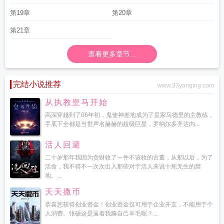
第19章
第20章
第21章
查看更多章节...
完结小说推荐
www.33yanqing.com
从执教皇马开始
高深穿越到了06年初，鬼使神差地成为了皇家马德里的主教练，
手底下全都是当世声名赫赫的超级巨星，罗纳尔多齐达内...
活人回避
二十岁那年我因为贪财收了一件不该收的古董，从那以后，为了
活命，我不得不一次次出入那些对于活人来说十死无生的禁
地。...
天天撒币
恭喜您获得创业资金！创业资金仅可用于企业开支，不能用于个
人消费。张硕这是逼着我薅自己羊毛呢？...