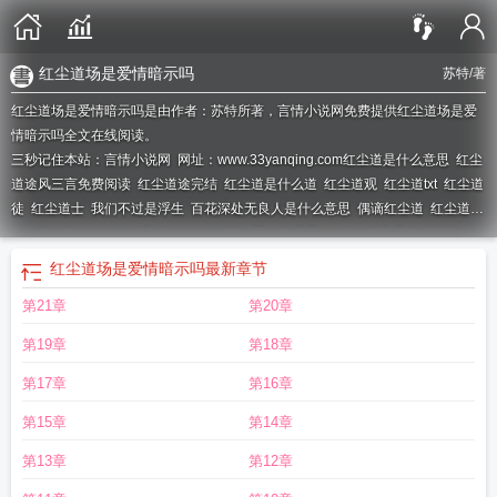
红尘道场是爱情暗示吗
苏特
/著
红尘道场是爱情暗示吗是由作者：苏特所著，言情小说网免费提供红尘道场是爱
情暗示吗全文在线阅读。
三秒记住本站：言情小说网 网址：www.33yanqing.com
红尘道是什么意思
红尘
道途风三言免费阅读
红尘道途完结
红尘道是什么道
红尘道观
红尘道txt
红尘道
徒
红尘道士
我们不过是浮生
百花深处无良人是什么意思
偶谪红尘道
红尘道场
的歌词全部
红尘道by夭桃
红尘道途第二季在线观看
红尘道场是爱情暗示吗
红
尘道上雨纷纷
红尘道术免费阅读
红尘道场歌曲表达什么情感
红尘道上欲纷
红尘道场是爱情暗示吗
最新章节
纷
红尘道讲的是什么
红尘道上雨纷纷的出处和背景故事
风先生
红尘道算短剧
第21章
第20章
免费观看
红尘道途1-200大结局
红尘道途全集在线观看
是多少章
红尘道途顾宁
安TXT下
百花深处无良人
红尘道人
快穿之红尘道
红尘道场歌词全部
红尘道场
第19章
第18章
原唱完整版
红尘道上雨纷纷是什么歌曲的歌词
红尘道上马纷纷
红尘道by苏特番
外
红尘道讲的什么
红尘道场最经典十句话
红尘道侣合欢宗宗主余秋水是谁
红
第17章
第16章
尘道上欲纷纷百花深处无良人
红尘道和多情道的区别
红尘道苏特大结局
红尘道
第15章
第14章
场歌曲
红尘道门
红尘道途第二季免费观看
红尘道场歌词
红尘道by苏特全文阅
读
红尘道心什么意思
红尘道苏特讲了什么
红尘道设定
红尘道场歌曲李冠宇
红
第13章
第12章
尘道场完整版原唱
红尘道上雨纷纷是什么意思
红尘道长
红尘道术全文阅读免