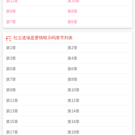
第11章
第10章
费
红尘道by
三千大道是哪三千大道
红尘道祖是谁
红尘道途免费阅读
红尘道途
顾宁安笔趣阁
红尘道 苏特
隔断红尘道
红尘道途百度百科
山遥水遥
红尘道
第9章
第8章
祖
红尘道途完整版
红尘道歌曲
红尘道侣
红尘道途TXT
红尘道场图片
红尘道
心
红尘道仙 背着书包去上学
红尘道by苏特在线阅读
红尘道广播剧第二期喜马
第7章
第6章
拉雅
红尘道师录全文免费阅读
红尘道场最霸气十句话
红尘道场 世味菩提
红尘
道场这首歌表达什么意思
红尘道术
红尘道途风三言TXT
红尘道场法则
红尘道
红尘道场是爱情暗示吗
章节列表
场什么意思
红尘道途TXT精校版
红尘道上雨纷纷百花深处无良人什么意思
红尘
道场原唱
第1章
红尘道途全文阅读
红尘道苏特
第2章
红尘道算1-40集免费观看
红尘道广播
剧
红尘道上马纷纷是什么意思
红尘道祖是哪个里的
红尘道云纵
红尘道是什么
第3章
第4章
道法
红尘道师
红尘道仙
红尘道和苍生道的区别
红尘道场简谱
红尘道指什
么
红尘道场对下一句
红尘道上雨纷纷 百花深处无良人
山遥水遥隔断红尘道
红
第5章
第6章
尘道途笔趣阁
红尘道人什么意思
红尘道途顾宁安免费全文阅读
红尘道场是什么
第7章
第8章
意思
红尘道by苏特讲的什么
红尘道by苏特剧透
红尘道算全部作品
第9章
第10章
第11章
第12章
第13章
第14章
第15章
第16章
第17章
第18章