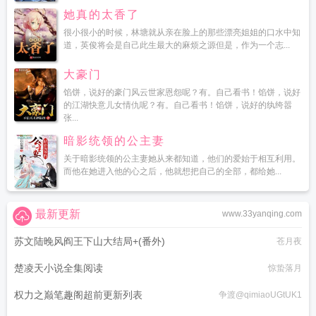
她真的太香了
很小很小的时候，林塘就从亲在脸上的那些漂亮姐姐的口水中知
道，英俊将会是自己此生最大的麻烦之源但是，作为一个志...
大豪门
馅饼，说好的豪门风云世家恩怨呢？有。自己看书！馅饼，说好
的江湖快意儿女情仇呢？有。自己看书！馅饼，说好的纨绔嚣
张...
暗影统领的公主妻
关于暗影统领的公主妻她从来都知道，他们的爱始于相互利用。
而他在她进入他的心之后，他就想把自己的全部，都给她...
最新更新
www.33yanqing.com
苏文陆晚风阎王下山大结局+(番外)
苍月夜
楚凌天小说全集阅读
惊蛰落月
权力之巅笔趣阁超前更新列表
争渡@qimiaoUGtUK1