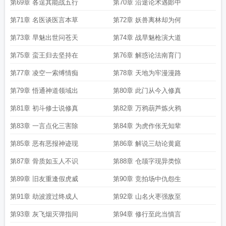
第69章 各逞其能战五行
第70章 沿途论术遇郞中
第71章 名医谈医言本草
第72章 妖兽离林却为何
第73章 旱魅出世问苍天
第74章 战旱魅枪演大道
第75章 蛮王归去坚持在
第76章 解惑论法南育门
第77章 凌空一索缚情痴
第78章 天地为牢漫漫路
第79章 悟通神道领域出
第80章 此门从今入修真
第81章 初斗修士说修真
第82章 万鸦葫芦炼火鸦
第83章 一言点化三害除
第84章 为虎作伥无知辈
第85章 恶有恶报神迹现
第86章 解说三劫论黄庭
第87章 骨质如玉人不识
第88章 仓颉字现异类惊
第89章 旧友重逢假虎威
第90章 竞拍场中仇怨生
第91章 劫波渡过终成人
第92章 山名火枣强敌至
第93章 灰飞烟灭弹指间
第94章 修行至此当慎言