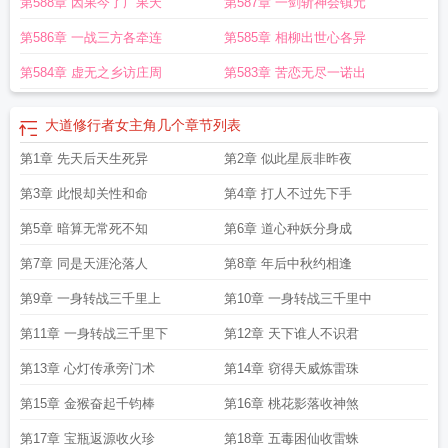
第588章 因果今了广果天
第587章 一剑斩神会镇元
第586章 一战三方各牵连
第585章 相柳出世心各异
第584章 虚无之乡访庄周
第583章 苦恋无尽一诺出
大道修行者女主角几个
章节列表
第1章 先天后天生死异
第2章 似此星辰非昨夜
第3章 此恨却关性和命
第4章 打人不过先下手
第5章 暗算无常死不知
第6章 道心种妖分身成
第7章 同是天涯沦落人
第8章 年后中秋约相逢
第9章 一身转战三千里上
第10章 一身转战三千里中
第11章 一身转战三千里下
第12章 天下谁人不识君
第13章 心灯传承旁门术
第14章 窃得天威炼雷珠
第15章 金猴奋起千钧棒
第16章 桃花影落收神煞
第17章 宝瓶返源收火珍
第18章 五毒困仙收雷蛛