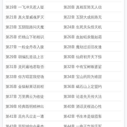
第19章 一飞冲天惹人疑
第20章 真相至简无人信
第21章 真火显威魂罗灭
第22章 五阴大成前路无
第23章 五阴阻路问天魔
第24章 生死关头悟天机
第25章 烂桃山下初相识
第26章 血如铅汞髓如霜
第27章 一粒金丹吞入腹
第28章 魔劫过后旧友逢
第29章 胡编乱造说上古
第30章 仙府初开天下惊
第31章 灵药遍地君取否
第32章 中有宝树唤婆娑
第33章 你方唱罢我登场
第34章 宝山药田为谁甜
第35章 金猿献果话前程
第36章 碣石山上定盟约
第37章 万里腾云为收徒
第38章 论道先天传大法
第39章 经典既明精神出
第40章 酒话灵根说心性
第41章 且向凡尘走一遭
第42章 书生本是烟霞客
第43章 平阳城中会豪杰
第44章 一曲正气闯千军