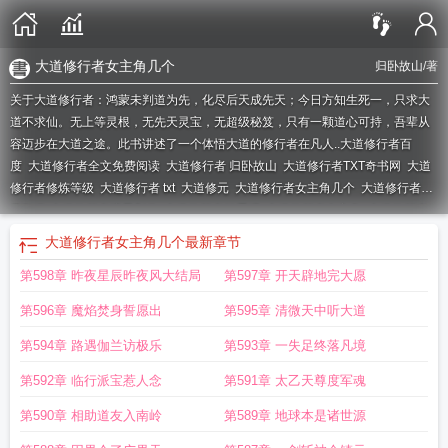
大道修行者女主角几个
归卧故山
/著
关于大道修行者：鸿蒙未判道为先，化尽后天成先天；今日方知生死一，只求大
道不求仙。无上等灵根，无先天灵宝，无超级秘笈，只有一颗道心可持，吾辈从
容迈步在大道之途。此书讲述了一个体悟大道的修行者在凡人..
大道修行者百
度
大道修行者全文免费阅读
大道修行者 归卧故山
大道修行者TXT奇书网
大道
修行者修炼等级
大道修行者 txt
大道修元
大道修行者女主角几个
大道修行者免
费TXT
大道修行者境界划分
大道修行者好看吗
大道修行者女主角
大道修行者
TXT
大道修行者 笔趣阁
大道修行者评价
大道修行者笔趣阁
大道修行者有哪些
大道修行者女主角几个
最新章节
境界?
大道修行者百科
大道修行者全本TXT免费
大道修行者有女主吗
大道修行
第598章 昨夜星辰昨夜风大结局
第597章 开天辟地完大愿
者 归卧故山TXT
大道修行者百度百科
大道修行者txt校对
大道修行者全本TXT
第596章 魔焰焚身誓愿出
第595章 清微天中听大道
第594章 路遇伽兰访极乐
第593章 一失足终落凡境
第592章 临行派宝惹人念
第591章 太乙天尊度军魂
第590章 相助道友入南岭
第589章 地球本是诸世源