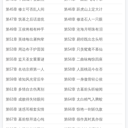
第45章 修士可否乱人间
第46章 跃虎山上定大计
第47章 筑基之后话道统
第48章 修道石人一只眼
第49章 王侯将相有种乎
第50章 沧海月明珠有泪
第51章 英雄每出屠狗辈
第52章 易经既出念头明
第53章 周边布子护晋国
第54章 只羡鸳鸯不慕仙
第55章 监天圣女重重谜
第56章 二曲咏梅惊四座
第57章 名动京师第一人
第58章 人面桃花今在否
第59章 谁知风光背后辛
第60章 一身傲骨轻公侯
第61章 多情自古伤离别
第62章 古墓前头听秘闻
第63章 成败得失转眼间
第64章 太白精气入腾蛟
第65章 迷惑耳根套实情
第66章 惊艳一剑斩仇敌
第67章 墓前祭拜道心纯
第68章 假作真时真亦假