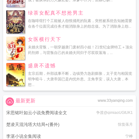
成了被换亲的万人嫌肥婆。亲爹不作为，后娘心肠...
绿茶女配真不想抢男主
在咖啡馆打个工能被人怨恨捅死的阮素，突然被系统告知她需要
在各个位面完成任务才能消除身上的怨念值。为了消除身上怨...
女医横行天下
未婚夫背叛，一朝穿越唐门废材四小姐！21世纪金牌特工＋顶尖
药剂师，与背叛自己的未婚夫同归于尽双双落海，...
盛唐不遗憾
玄宗后期，外部战事不断，边镇势力急剧膨胀，太子党与相国党
明争暗斗，大唐帝国已是内忧外患。主角李安，误入大唐，本
想...
最新更新
www.33yanqing.com
宋思铭叶如云小说免费阅读全文
争渡@qimiaoUGtUK1
楚凌天混沌塔大结局+(番外)
惊蛰落月
李湛小说全集阅读
宁峥