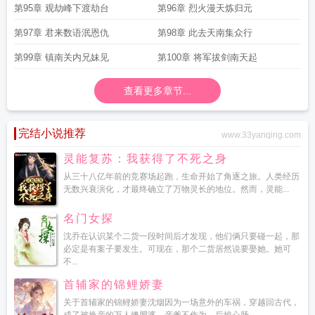
第95章 观劫峰下渡劫台
第96章 烈火漫天炼归元
第97章 君来数语泯恩仇
第98章 此去天南集众行
第99章 镇南关内兄妹见
第100章 将军拔剑南天起
查看更多章节...
完结小说推荐
www.33yanqing.com
灵能复苏：我获得了不死之身
从三十八亿年前的竞赛场起跑，生命开始了角逐之旅。人类经历
无数兴衰演化，才最终确立了万物灵长的地位。然而，灵能...
名门女探
沈乔在认识某个二货一段时间后才发现，他们俩只要碰一起，那
必定是有案子要发生。可现在，那个二货居然说要娶她。她可
不...
首辅家的锦鲤娇妻
关于首辅家的锦鲤娇妻沈烟因为一场意外的车祸，穿越回古代，