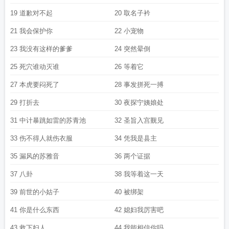
19 道歉对不起
20 取名子衿
21 我会保护你
22 小宠物
23 我没有这样的爹爹
24 突然晕倒
25 死穴谁动灭谁
26 等着它
27 本虎要闷死了
28 事发拼死一搏
29 打折去
30 夜探宁姨娘处
31 中计暴跳如雷的苏青池
32 圣旨入宫觐见
33 伤不得人就伤衣服
34 凭我是县主
35 漏风的苏雅音
36 两个证据
37 八卦
38 我等着这一天
39 前世的小姑子
40 被绑架
41 你是什么东西
42 媳妇我厉害吧
43 救下妇人
44 我能相信你吗