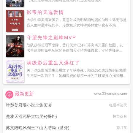
（无间道泰坦尼克燕尾服鹿鼎阿凡达生化超能失...
影帝的天选爱情
大学生李美清崴脚后，竟意外成为明星顾纯熙的助理？遇见你是
我人生中最幸福的事。冷傲娱乐女神沐婷婷童年竟有不为...
守望先锋之巅峰MVP
战队获得总冠军之际，昔日天才江洋却落寞离开重归校园，以一
名普通即时命中玩家的身份加入守望先锋自此，守望先锋多...
满级影后重生又爆红了
关于满级影后重生又爆红了车祸惨死，顾浅怎么也没想到还能重
生再活一次前半生，她和温婉的母亲一样为了顾家掏心掏肺却...
最新更新
www.33yanqing.com
叶楚姜君瑶小说全集阅读
红透半边天
楚凌天混沌塔大结局+(番外)
惊蛰落月
苏文陆晚风阎王下山大结局+(番外)
苍月夜