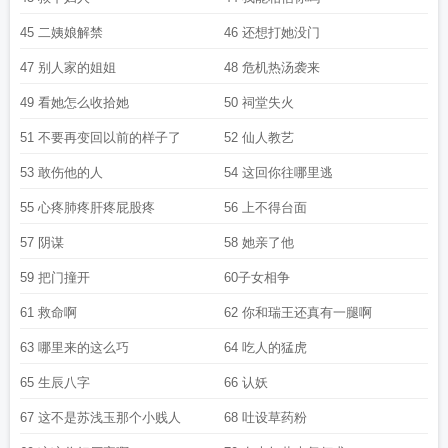
45 二姨娘解禁
46 还想打她没门
47 别人家的姐姐
48 危机热汤袭来
49 看她怎么收拾她
50 祠堂失火
51 不要再变回以前的样子了
52 仙人教艺
53 敢伤他的人
54 这回你往哪里逃
55 心疼肺疼肝疼屁股疼
56 上不得台面
57 阴谋
58 她亲了他
59 把门撞开
60子女相争
61 救命啊
62 你和瑞王还真有一腿啊
63 哪里来的这么巧
64 吃人的猛虎
65 生辰八字
66 认妖
67 这不是苏浅玉那个小贱人
68 吐设草药粉