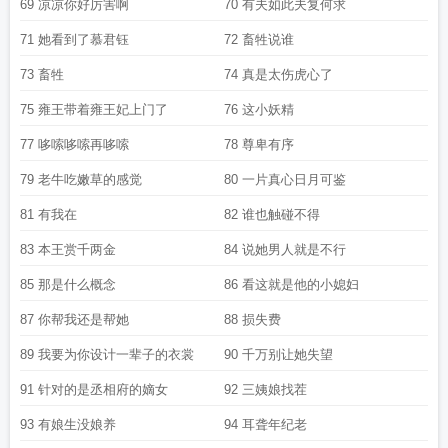
69 凉凉你好厉害啊
70 有夫如此夫复何求
71 她看到了慕君钰
72 畜牲说谁
73 畜牲
74 真是太伤虎心了
75 雍王带着雍王妃上门了
76 这小妖精
77 哆嗦哆嗦再哆嗦
78 尊卑有序
79 老牛吃嫩草的感觉
80 一片真心日月可鉴
81 有我在
82 谁也触碰不得
83 本王赏千两金
84 说她男人就是不行
85 那是什么概念
86 看这就是他的小媳妇
87 你帮我还是帮她
88 损失费
89 我要为你设计一辈子的衣裳
90 千万别让她失望
91 针对的是丞相府的嫡女
92 三姨娘找茬
93 有娘生没娘养
94 耳聋年纪老