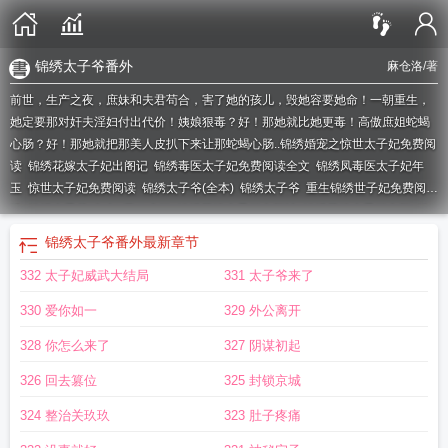
锦绣太子爷番外
麻仓洛
/著
前世，生产之夜，庶妹和夫君苟合，害了她的孩儿，毁她容要她命！一朝重生，
她定要那对奸夫淫妇付出代价！姨娘狠毒？好！那她就比她更毒！高傲庶姐蛇蝎
心肠？好！那她就把那美人皮扒下来让那蛇蝎心肠..
锦绣婚宠之惊世太子妃免费阅
读
锦绣花嫁太子妃出阁记
锦绣毒医太子妃免费阅读全文
锦绣凤毒医太子妃年
玉
惊世太子妃免费阅读
锦绣太子爷(全本)
锦绣太子爷
重生锦绣世子妃免费阅
读
锦绣太子爷(全本) 董二小姐
锦绣花嫁太子妃出阁计
锦绣花嫁太子妃出阁
锦
绣凰毒医太子妃
锦绣甜妻冲喜世子妃免费阅读
锦绣太子爷txt
惊世太子妃免
锦绣太子爷番外
最新章节
费
太子妃锦绣未央
锦绣太子爷txt书包网
锦绣婚宠之惊世太子妃百度百科
锦绣
332 太子妃威武大结局
331 太子爷来了
凰毒医太子妃免费阅读全文
锦绣太子爷番外
锦绣太子爷完结版
重生之锦绣太子
妃
锦绣太子爷免费阅读
330 爱你如一
329 外公离开
328 你怎么来了
327 阴谋初起
326 回去篡位
325 封锁京城
324 整治关玖玖
323 肚子疼痛