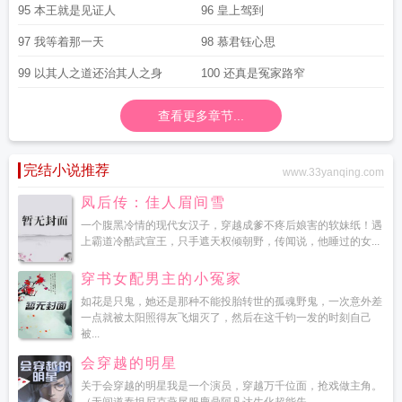
95 本王就是见证人
96 皇上驾到
97 我等着那一天
98 慕君钰心思
99 以其人之道还治其人之身
100 还真是冤家路窄
查看更多章节...
完结小说推荐
www.33yanqing.com
凤后传：佳人眉间雪
一个腹黑冷情的现代女汉子，穿越成爹不疼后娘害的软妹纸！遇
上霸道冷酷武宣王，只手遮天权倾朝野，传闻说，他睡过的女...
穿书女配男主的小冤家
如花是只鬼，她还是那种不能投胎转世的孤魂野鬼，一次意外差
一点就被太阳照得灰飞烟灭了，然后在这千钧一发的时刻自己
被...
会穿越的明星
关于会穿越的明星我是一个演员，穿越万千位面，抢戏做主角。