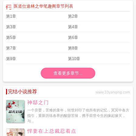
医道仕途林之华笔趣阁
章节列表
第1章
第2章
第3章
第4章
第5章
第6章
第7章
第8章
第9章
第10章
查看更多章节...
完结小说推荐
www.33yanqing.com
神邸之门
一个弃婴，苦难的童年，转世封印了他所有的记忆，冥冥中各方
指引，重新历练各界的酸甜苦辣，携手前世今生的缘起缘灭，
与...
悍妻在上总裁忍着点