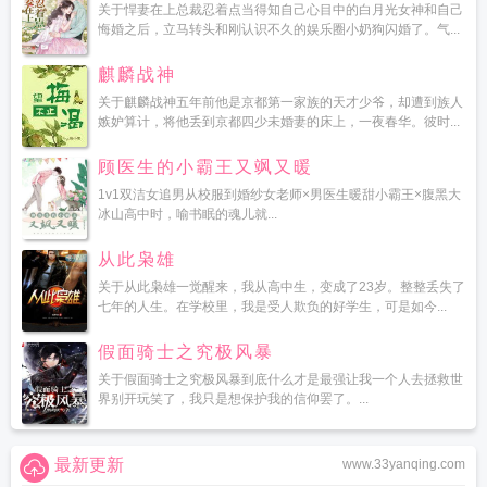
关于悍妻在上总裁忍着点当得知自己心目中的白月光女神和自己
悔婚之后，立马转头和刚认识不久的娱乐圈小奶狗闪婚了。气...
麒麟战神
关于麒麟战神五年前他是京都第一家族的天才少爷，却遭到族人
嫉妒算计，将他丢到京都四少未婚妻的床上，一夜春华。彼时...
顾医生的小霸王又飒又暖
1v1双洁女追男从校服到婚纱女老师×男医生暖甜小霸王×腹黑大
冰山高中时，喻书眠的魂儿就...
从此枭雄
关于从此枭雄一觉醒来，我从高中生，变成了23岁。整整丢失了
七年的人生。在学校里，我是受人欺负的好学生，可是如今...
假面骑士之究极风暴
关于假面骑士之究极风暴到底什么才是最强让我一个人去拯救世
界别开玩笑了，我只是想保护我的信仰罢了。...
最新更新
www.33yanqing.com