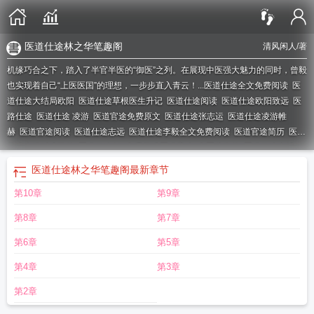
医道仕途林之华笔趣阁
清风闲人
/著
机缘巧合之下，踏入了半官半医的“御医”之列。在展现中医强大魅力的同时，曾毅
也实现着自己“上医医国”的理想，一步步直入青云！...
医道仕途全文免费阅读
医
道仕途大结局欧阳
医道仕途草根医生升记
医道仕途阅读
医道仕途欧阳致远
医
路仕途
医道仕途 凌游
医道官途免费原文
医道仕途张志运
医道仕途凌游帷
赫
医道官途阅读
医道仕途志远
医道仕途李毅全文免费阅读
医道官途简历
医道
仕途主绝叫凌游的
医道仕途21
免费阅读医道官途
中医从政的
医道仕途大结
局
医道仕途欧阳
医道仕途最新章节
医道仕途梅雨情歌笔趣阁TXT
医道仕途全
医道仕途林之华笔趣阁
最新章节
文阅读
医道官途全文阅
医道官途全文阅读免费
医道仕途全文
医道仕途林之华
第10章
第9章
笔趣阁
医道仕途梅雨全文免费
医道仕途林之华最新章节更新
医道仕途艾零
医
道仕途大结局没有结尾
医道仕途全文最新免费阅读全文
医道仕途曾毅护眼看书
第8章
第7章
第6章
第5章
第4章
第3章
第2章