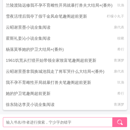
兰陵渡陆远修我不孕不育雌性开局就暴打兽夫大结局+(番外)
玖渔
雪夜活埋后我夺了假千金凤命笔趣阁超前更新
柠檬小丸子
云昭谢景墨小说全集阅读
康代表
霍斯礼姜沁小说全集阅读
枝啾
杨落莫筝她的护卫大结局+(番外)
希行
1961饥荒从打猎开始带领全家致富笔趣阁超前更新
青渊梦
云昭谢景墨拿我换城池我走了将军哭什么大结局+(番外)
康代表
我不孕不育雌性开局就暴打兽夫笔趣阁超前更新
玖渔
她的护卫笔趣阁超前更新
希行
徐东陆达李灵小说全集阅读
青渊梦