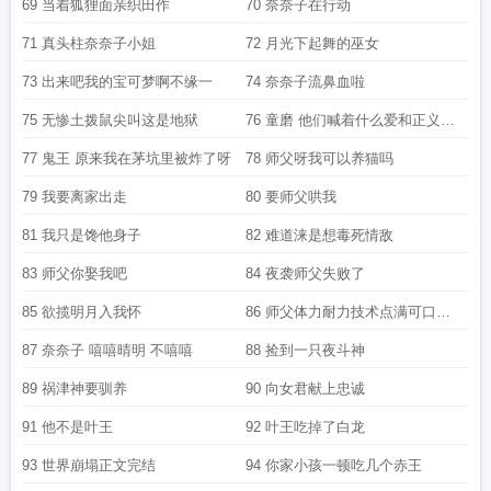
人呢
琴曲
69 当着狐狸面亲织田作
70 奈奈子在行动
71 真头柱奈奈子小姐
72 月光下起舞的巫女
73 出来吧我的宝可梦啊不缘一
74 奈奈子流鼻血啦
75 无惨土拨鼠尖叫这是地狱
76 童磨 他们喊着什么爱和正义冲
上来把我扎死了
77 鬼王 原来我在茅坑里被炸了呀
78 师父呀我可以养猫吗
79 我要离家出走
80 要师父哄我
81 我只是馋他身子
82 难道涞是想毒死情敌
83 师父你娶我吧
84 夜袭师父失败了
85 欲揽明月入我怀
86 师父体力耐力技术点满可口好
吃
87 奈奈子 嘻嘻晴明 不嘻嘻
88 捡到一只夜斗神
89 祸津神要驯养
90 向女君献上忠诚
91 他不是叶王
92 叶王吃掉了白龙
93 世界崩塌正文完结
94 你家小孩一顿吃几个赤王