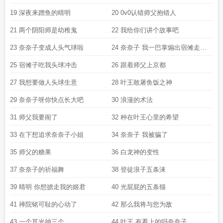
19 深夜来蹭鱼的晴明
20 0v0认错师父抱错人
21 两个阴阳师是幼稚鬼
22 我给你们讲个故事吧
23 奈奈子变成人头气球啦
24 奈奈子 我一巴掌煽出宿傩走马
灯
25 宿傩子吃我头球冲击
26 跟着师父上京都
27 我想要做人头球生意
28 叶王敢屠鱼饭之神
29 奈奈子呀你快点长大吧
30 浪漫的术法
31 师父我要闹了
32 种在叶王心里的希望
33 在下想追求奈奈子小姐
34 奈奈子 我被骗了
35 师父的糖果
36 白龙神的变性
37 奈奈子的祈福舞
38 登徒浪子五条涞
39 晴明 你想掳走我的姬君
40 光屁屁的五条猫
41 禅院铭可耻的心动了
42 那么我将与您为敌
43 一个耳光抽三个
44 叶王 有看上的吗奈奈子