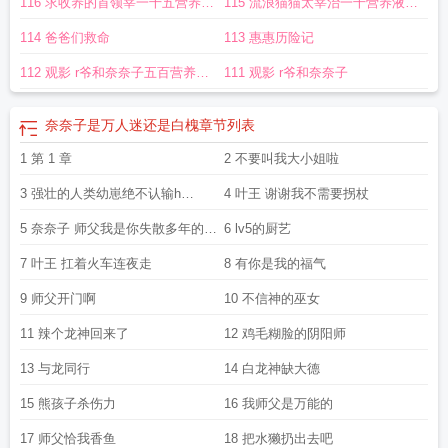
116 求收养的首领宰一千五营养液
115 流浪猫猫太宰治一千营养液加
子对应的情侣名字
奈奈子是万人迷 -晋江
奈奈子是万人迷全文免费笔趣阁
奈奈
子对象是哪个动漫里的人物
奈奈子一点都不好
奈奈子是什么动漫里的人物
奈奈
加更
更
114 爸爸们救命
113 惠惠历险记
子是谁
奈奈子是万人迷笔
奈奈子头像
奈奈子是万人迷笔趣阁最新章节更新
奈
奈子是什么意思
奈奈子这个梗哪里来的
柊奈奈人设
奈奈叫什么
奈奈子什么感
112 观影 r爷和奈奈子五百营养液
111 观影 r爷和奈奈子
觉
奈奈子是万人迷笔趣阁全本免费阅读
奈奈作家
奈奈子是万人迷免费阅读笔趣
加更
阁
奈奈子是万人迷45
奈奈子是万人迷有别的书名么
奈奈万人号
奈奈子是万人
奈奈子是万人迷还是白槐
章节列表
迷综漫的最新章节
奈奈子是万人迷免费
奈奈子怀孕吧
什么是奈奈子
奈奈子是
万人迷盘
1 第 1 章
奈奈子是万人迷笔趣阁最新章节更新内容阅读
2 不要叫我大小姐啦
奈奈生怀了雾仁的孩子
3 强壮的人类幼崽绝不认输h
4 叶王 谢谢我不需要拐杖
999999
5 奈奈子 师父我是你失散多年的徒
6 lv5的厨艺
儿啊
7 叶王 扛着火车连夜走
8 有你是我的福气
9 师父开门啊
10 不信神的巫女
11 辣个龙神回来了
12 鸡毛糊脸的阴阳师
13 与龙同行
14 白龙神缺大德
15 熊孩子杀伤力
16 我师父是万能的
17 师父恰我香鱼
18 把水獭扔出去吧