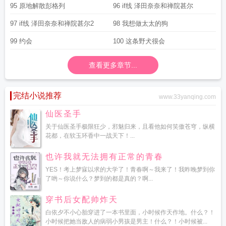
95 原地解散彭格列
96 if线 泽田奈奈和禅院甚尔
97 if线 泽田奈奈和禅院甚尔2
98 我想做太太的狗
99 约会
100 这条野犬很会
查看更多章节...
完结小说推荐
www.33yanqing.com
仙医圣手
关于仙医圣手极限狂少，邪魅归来，且看他如何笑傲苍穹，纵横
花都，在软玉环香中一战天下！...
也许我就无法拥有正常的青春
YES！考上梦寐以求的大学了！青春啊～我来了！我昨晚梦到你
了哟～你说什么？梦到的都是真的？啊...
穿书后女配帅炸天
白依夕不小心胎穿进了一本书里面，小时候作天作地。什么？！
小时候把她当敌人的病弱小男孩是男主！什么？！小时候被...