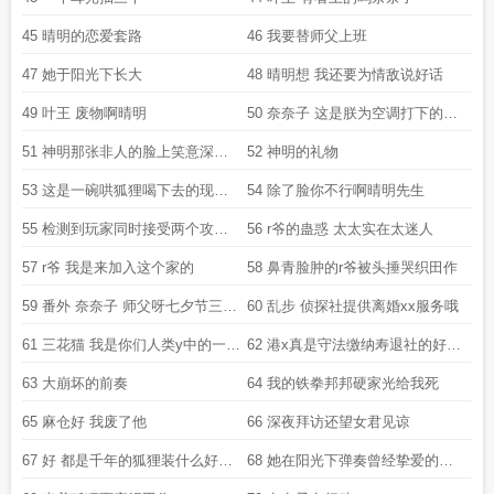
45 晴明的恋爱套路
46 我要替师父上班
47 她于阳光下长大
48 晴明想 我还要为情敌说好话
49 叶王 废物啊晴明
50 奈奈子 这是朕为空调打下的柿
饼山
51 神明那张非人的脸上笑意深情
52 神明的礼物
又温柔
53 这是一碗哄狐狸喝下去的现形
54 除了脸你不行啊晴明先生
酒
55 检测到玩家同时接受两个攻略
56 r爷的蛊惑 太太实在太迷人
对象的吻
57 r爷 我是来加入这个家的
58 鼻青脸肿的r爷被头捶哭织田作
59 番外 奈奈子 师父呀七夕节三个
60 乱步 侦探社提供离婚xx服务哦
人太拥挤啦
61 三花猫 我是你们人类y中的一环
62 港x真是守法缴纳寿退社的好企
吗
业呢
63 大崩坏的前奏
64 我的铁拳邦邦硬家光给我死
65 麻仓好 我废了他
66 深夜拜访还望女君见谅
67 好 都是千年的狐狸装什么好男
68 她在阳光下弹奏曾经挚爱的钢