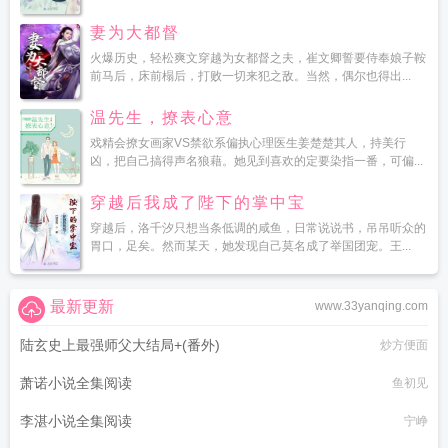
妻为大都督
火爆历史，轻松爽文穿越为女都督之夫，崔文卿誓要侍奉娘子鞍
前马后，床前榻后，打败一切来犯之敌。当然，偶尔也得出...
温先生，撩表心意
戏精会撩女画家VS禁欲系偏执心理医生姜楚楚其人，持美行
凶，把自己搞得声名狼藉。她见到喜欢的定要染指一番，可偏...
穿越后我成了陛下的掌中宝
穿越后，洛千汐只想当条低调的咸鱼，日常说说书，吊吊听众的
胃口，足矣。然而某天，她发现自己莫名成了举国团宠。王...
最新更新
www.33yanqing.com
陆玄史上最强师父大结局+(番外)
炒方便面
萧诺小说全集阅读
鱼初见
李湛小说全集阅读
宁峥