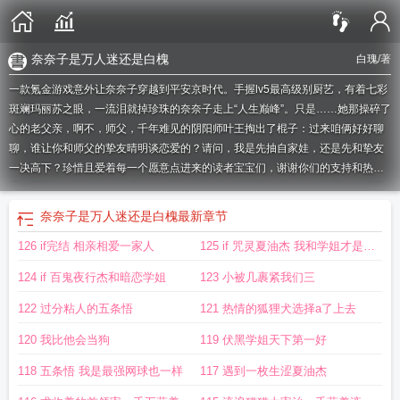
奈奈子是万人迷还是白槐
白瑰
/著
一款氪金游戏意外让奈奈子穿越到平安京时代。手握lv5最高级别厨艺，有着七彩
斑斓玛丽苏之眼，一流泪就掉珍珠的奈奈子走上“人生巅峰”。只是……她那操碎了
心的老父亲，啊不，师父，千年难见的阴阳师叶王掏出了棍子：过来咱俩好好聊
聊，谁让你和师父的挚友晴明谈恋爱的？请问，我是先抽自家娃，还是先和挚友
一决高下？珍惜且爱着每一个愿意点进来的读者宝宝们，谢谢你们的支持和热
爱，愿我们一路相伴，快乐前行～亲友的文叫：穿越现代后，小史官爆红娱乐圈
推荐一个喜欢的基友文：纸片人他又茶又钓麻烦大家了，有喜欢的可以看看，么
奈奈子是万人迷还是白槐
最新章节
么哒宝贝预收已开：夫人她貌美如花追求者都是渣关于美貌如花的夫人想要夫君
126 if完结 相亲相爱一家人
125 if 咒灵夏油杰 我和学姐才是纯
早逝自己过上快乐日子却总是失败的事情～～前任有无惨，术士（野良）叶王
（我爱他）爹咪甚尔，最强五条，森先生（可攻略太宰）专栏可见，感兴趣的宝
爱你懂个die
124 if 百鬼夜行杰和暗恋学姐
123 小被几裹紧我们三
子可以点点收藏
奈奈子对应的名字
奈奈子是万人迷笔趣阁
奈奈子是哪个动漫的
人物
奈奈子是什么意思含义
奈奈子是万人迷笔趣阁最新章节
奈奈子是万人迷格
122 过分粘人的五条悟
121 热情的狐狸犬选择a了上去
格党
奈奈子是万人迷免费阅读
奈奈是谁
奈奈子是万人迷笔趣阁最新章节更新内
120 我比他会当狗
119 伏黑学姐天下第一好
容
奈奈女主
奈奈是好人吗
奈奈子的情侣网名另一个是什么?
奈奈子是万人迷笔
趣阁最新章节更新列表
奈奈是哪个里的女主
奈奈子是万人迷笔趣阁最新章节更
118 五条悟 我是最强网球也一样
117 遇到一枚生涩夏油杰
新消息
奈奈子是万人迷TXT
奈奈子喜欢恭也吗
奈奈子是万人迷还是白槐
奈奈