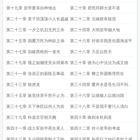
归
朕真的不务正业全本免费
朕真的不务正业笔趣阁最新章节TXT
朕真的不务正
第十九章 皇帝要亲自种地去
第二十章 君民同耕大逆不道
业笔趣阁xyz
第二十一章 君子坦荡荡小人长戚戚
第二十二章 元辅朕有疑惑
第二十三章 一夕之饥启无穷之杀
第二十四章 大明皇帝锄大地
第二十五章 国覆万民为种奴之祸
第二十六章 封侯非我意但愿海波平
第二十七章 划破黑暗的一道光
第二十八章 力足以胜天
第二十九章 视之如缀疣安从得展布
第三十章 德为心中法法为成文德
第三十一章 张居正的新陈五事疏
第三十二章 卿之所愿唯理所在
第三十三章 狼虎龙
第三十四章 覆舟水是苍生泪不到横
流君不知
第三十五章 族党排异不胜不止为盟
第三十六章 以德服人以德治国
主电饭煲菜谱贺
第三十七章 天下诤臣以何人为首
第三十八章 不是我不要污人清白
第三十九章 科道言官朝天阙
第四十章 曲则全枉则直
第四十一章 战士军前半死生美人帐
第四十二章 对小皇帝的考成
下犹歌舞
第四十三章 主少国疑帝制之下的皇
第四十四章 知是行之始行是知之成