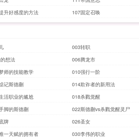
速提升好感度的方法
107固定召唤
儿
003转职
趣的想法
006腾龙市
于梦师的技能教学
010强行一阶
在惦记斯德蒯
014欺诈者的新用法
有生活职业的尴尬
018杀戮觉醒
开手脚的斯德蒯
022斯德蒯vs杀戮觉醒灵尸
的底牌
026圣女
齐唯一天赋的拥有者
030李伟的职业