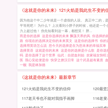
《这就是你的未来》121火焰是我此生不变的
因为他这个中二少年就是一个虚假的人设。 真正中二的，是龙
平等死吧！ 为什么？ 上次看到小胖子的时候，他还是一个
力上超过他！ 伪先知看到这一幕，都想笑！ 胖...
而是你的选择
这是你选择的未来 飘荡天界的风
你选择的
路
你现在的选择决定你的未来英文
这是你的选择书
你的
选择用英语怎么说
您今天的选择是在为您未来的幸福买单
选择英语
这就是你的未来
这是你的选择是什么歌
是你选
吗
是你选择了这个世界
仙武：自碧血剑始
农家福女快旺
医
我心安处便是你
快穿之撩汉日常
这个武圣超有素质
一舰
我是林加德
《这就是你的未来》最新章节
121火焰是我此生不变的信仰
120最
117老天爷也不能对我指手画脚
116老
113都成功了
112猛