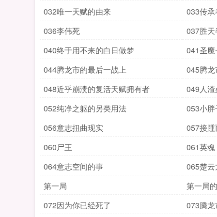
032唯一天赋的由来
033传
036李伟死
037胜
040终于用不来的白日做梦
041圣
044腾龙市的最后一战上
045腾
048近乎崩溃的复活天赋拥有者
049人
052纯净之躯的另类用法
053小
056意志扭曲现实
057接
060尸王
061英魂
064意志空间的事
065楚云
第一局
第一局
072因为你已经死了
073腾