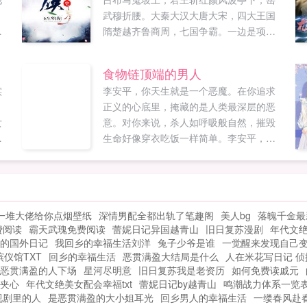
武穆折腰。大秦大汉大唐大宋，四大王国
，
隋楚越齐鲁商周，七国争霸。一边是项羽
美
刘邦，一边是曹操刘备。吴王孙权，越王
勾践，隋唐演义，封神之战！玄玉身怀一
食物链顶端的男人
部无所不知的神奇史书，又能在这同样神
实
李安平，你天生就是一个恶魔。在你追求
奇的天地中，搅起怎样的风云呢？这部史
正义的心底里，掩藏的是人类最深层的恶
书...
女
意。对你来说，杀人如呼吸般自然，摧毁
，
生命好像穿衣吃饭一样简单。李安平，这
蹶
就是你为所有人类打造的动物园么？那就
法
让我看看，究竟会是你疯了，还是全人类
废
都疯了。从迂腐的正义青年，蜕变成冷血
得
的恶魔，创世纪的统治者。李安平，这个
一堆大佬给你点烟壁纸
深情男配全都出轨了笔趣阁
美人bg
落魄千金最
欢
处在食物链顶端的男人...
费阅读
霸天武瑰免费阅读
蕾妮日记异国越青山
旧日复苏漫剧
年代文
的国外日记
我回乡的幸福生活刘洋
兔子少爷是谁
一觉醒来发现自己
殡仪馆TXT
回乡的幸福生活
恶贯满盈大结局是什么
人在米花写日记 
恶贯满盈的人下场
星河尽明意
旧日复苏我是老资历
如何免费读戚元
夹心
年代文绝美女配会幸福txt
蕾妮日记by越青山
鸣潮战力体系一览
视剧里的人
是恶贯满盈的大小姐耳光
回乡男人的幸福生活
一缕春风赴