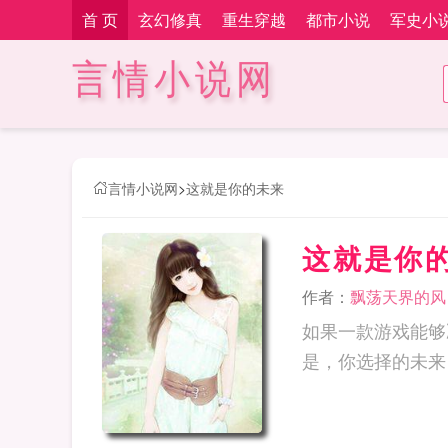
首 页
玄幻修真
重生穿越
都市小说
军史小
言情小说网
言情小说网
>
这就是你的未来
这就是你
作者：
飘荡天界的风
如果一款游戏能够