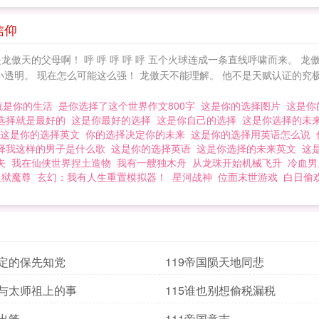
信仰
傲天的父母啊！ 呼 呼 呼 呼 呼 五个火球连成一条直线呼啸而来。 龙
小透明。 现在怎么可能这么强！ 龙傲天不能理解。 他不是天赋认证的究
就是你的生活
是你选择了这个世界作文800字
这是你的选择图片
这是你
选择就是最好的
这是你最好的选择
这是你自己的选择
这是你选择的未
这是你的选择英文
你的选择决定你的未来
这是你的选择用英语怎么说
择我这样的男子是什么歌
这是你的选择英语
这是你选择的未来英文
这
夫
我在仙侠世界捏土造物
我有一艘独木舟
从龙珠开始机械飞升
冷血男
血狱魔尊
玄幻：我有人生重置模拟器！
星河战神
位面末世游戏
白日偷
坚定的保先知党
119帝国陨天地同悲
叟与太师祖上的事
115谁也别想偷税漏税
虎出笼
111帝国意志