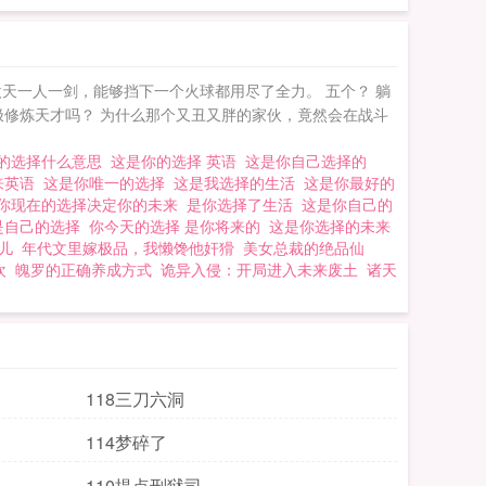
傲天一人一剑，能够挡下一个火球都用尽了全力。 五个？ 躺
极修炼天才吗？ 为什么那个又丑又胖的家伙，竟然会在战斗
的选择什么意思
这是你的选择 英语
这是你自己选择的
来英语
这是你唯一的选择
这是我选择的生活
这是你最好的
你现在的选择决定你的未来
是你选择了生活
这是你自己的
是自己的选择
你今天的选择 是你将来的
这是你选择的未来
儿
年代文里嫁极品，我懒馋他奸猾
美女总裁的绝品仙
欢
魄罗的正确养成方式
诡异入侵：开局进入未来废土
诸天
118三刀六洞
114梦碎了
110提点刑狱司