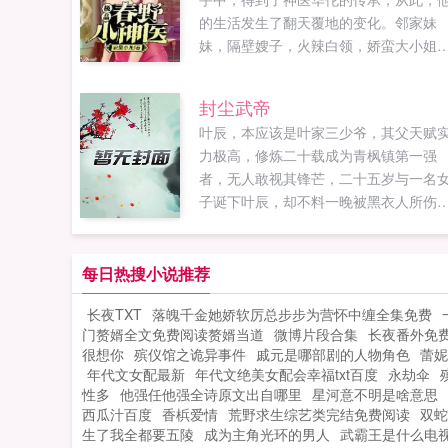
的生活发生了翻天覆地的变化。邻家妹
妹，隔壁嫂子，火辣白领，娇蛮大小姐
冰山女总裁，双胞胎姐妹花，数不尽的
女纷纷找上门来。...
封尘武帝
叶辰，本应该是叶家三少爷，其父天赋
力极高，修炼二十载成为青枫镇第一强
者，无人敢视其锋芒，二十五岁与一名
子诞下叶辰，却不料一晚被黑衣人所伤
武脉尽废，其妻被黑衣人带走，从此一
不振，家族地位一落千丈，叶辰天生无
开启武脉，无法吸收灵气，被视为练武
每日热搜小说推荐
材，受尽外族冷落欺凌，本是平凡，屡
长夜TXT
落魄千金她娇软厉总步步为营怀中缠全集免费
造化，美人倾心，逆天改命！如果您喜
门赘婿全文免费阅读赘婿当道
微博片段合集
长夜番外免
封尘武帝，别忘记分享给朋友...
很想你
殡仪馆之诡异事件
戚元是哪部剧的人物角色
蕾妮
年代文女配最新
年代文绝美女配会幸福txt百度
永劫伞
性多
他强任他强全诗原文出自哪里
星河意不明是啥意思
西瓜汁百度
香梹爱情
荒野求生综艺类完结免费阅读
双蛇
生了我全都要五陵
成为主角光环的男人
武霸王是什么电