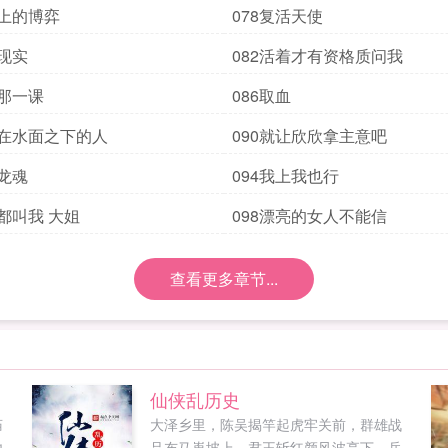
分上的博弈
078复活天使
到现实
082活着才有资格质问我
上那一课
086取血
藏在水面之下的人
090就让欣欣拿主意吧
赋龙魂
094我上我也行
们都叫我 大姐
098漂亮的女人不能信
查看更多章节...
仙侠乱历史
庙
大泽乡里，陈吴揭竿起虎牢关前，群雄战
他
吕布马嵬坡上，君王斩红颜风波亭下，岳