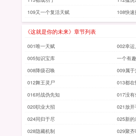
109又一个复活天赋
108快
《这就是你的未来》章节列表
001唯一天赋
002幸运
005知识宝库
一个有
008降级召唤
009属
012舞王灵尸
013都
016对战伪先知
017没
020职业大招
021放
024同归于尽
025新
028隐藏机制
029聚