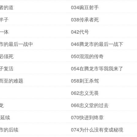
承者的道
034豌豆射手
天半子
038传承者死
魔一体
042代号
龙市的最后一战中
046腾龙市的最后一战下
渣必须死
050混混的传奇
胖子复活
054在腾龙市等我我来了
踵而至的难题
058刺王杀驾
062忠义无畏
龙
066忠义堂的过去
的延续
070快进到终章
龙市的后续
074为什么没有变成秘境