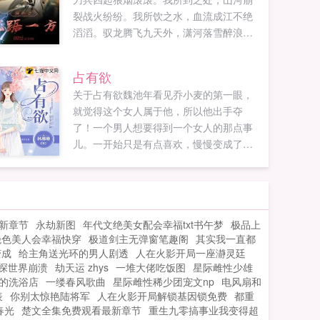
裂战火纷纷。我所饮之水，血流成江不绝
滔滔。驭龙腾飞九天外，潇河落雪醉浪
涛。纵横九州，依的是手中长剑，睥睨寰
宇，仗的是兄弟情义！一场游戏一场梦，
占有欲
人生如梦。qq交流群92395355如果您喜欢
关于占有欲魏池年看见乔小麦的第一眼，
网游之龙踞一方，别忘记分享给朋友...
就觉得这个女人属于他，所以他出手夺
了！一个男人想要得到一个女人的那点事
儿。一开始只是有点喜欢，慢慢变成了想
要控制。...
新章节
永劫新图
年代文绝美女配会幸福txt书午梦
极品上
绝色美人会幸福快穿
极道剑主无弹窗笔趣阁
其实我一直都
变成
给主角送光环的男人剧透
人在火影开局一座瀞灵廷
侦探世界崩溃
劫天运 zhys
一堆大佬吃饭图
星际雌性少雄
的洗浴店
一缕春风歌曲
星际雌性稀少团宠文np
电风扇和
表
你别太惊艳陆将军
人在火影开局解锁基因锁免费
都重
春光
楚文全集免费观看最新章节
重生九零搞事业我变得超