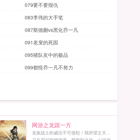
079要不要报仇
083李伟的大手笔
087斯德蒯vs黑化乔一凡
091老叟的死因
095猪队友中的极品
099都怪乔一凡不努力
网游之龙踞一方
龙族战士的威仪不可侵犯！我所望之天，
刀兵四起狼烟滚滚。我所到之处，山河崩