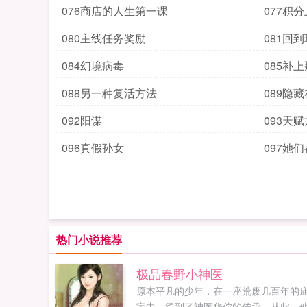
076商店的人生第一课
077积
080主线任务奖励
081回
084幻境病毒
085补
088另一种复活方法
089隐
092阳谋
093天
096真假孙女
097她
热门小说推荐
极品春野小神医
原本平凡的少年，在一座荒废几百年的
宇中，得到了神医华佗的传承，从此，