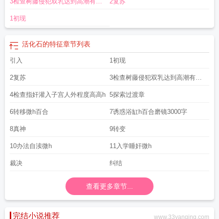
3检查树藤侵犯双乳达到高潮有微
2复苏
量精神控
1初现
活化石的特征
章节列表
引入
1初现
2复苏
3检查树藤侵犯双乳达到高潮有微
量精神控
4检查指奸灌入子宫人外程度高高h
5探索过渡章
6转移微h百合
7诱惑浴缸h百合磨镜3000字
8真神
9转变
10办法自渎微h
11入学睡奸微h
裁决
纠结
查看更多章节...
完结小说推荐
www.33yanqing.com