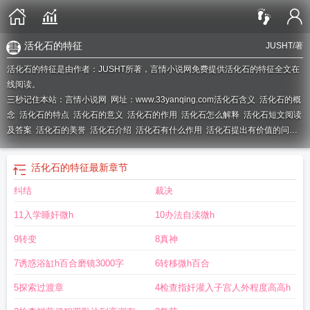
活化石的特征
JUSHT
/著
活化石的特征是由作者：JUSHT所著，言情小说网免费提供活化石的特征全文在
线阅读。
三秒记住本站：言情小说网 网址：www.33yanqing.com
活化石含义
活化石的概
念
活化石的特点
活化石的意义
活化石的作用
活化石怎么解释
活化石短文阅读
及答案
活化石的美誉
活化石介绍
活化石有什么作用
活化石提出有价值的问
题
活化石的资料
活化石有价值的问题
活化石的作文
活化石的资料百度
活化石
的价值
活化石的必备条件
活化石的来源
活化石作者
活化石阅读答案
活化石的
活化石的特征
最新章节
知识
活化石概念
活化石简单解释
活化石作文
活化石有什么特点
活化石短
纠结
裁决
文
活化石资料
活化石的特征
活化石解释
活化石阅读理解答案
活化石的形
成
活化石简介
关于活化石
活化石的含义是什么
11入学睡奸微h
10办法自渎微h
9转变
8真神
7诱惑浴缸h百合磨镜3000字
6转移微h百合
5探索过渡章
4检查指奸灌入子宫人外程度高高h