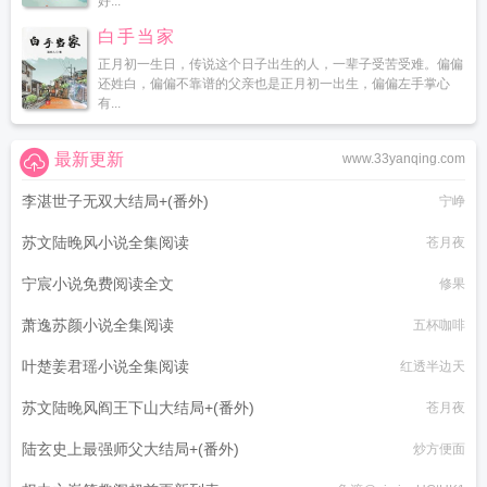
好...
白手当家
正月初一生日，传说这个日子出生的人，一辈子受苦受难。偏偏
还姓白，偏偏不靠谱的父亲也是正月初一出生，偏偏左手掌心
有...
最新更新
www.33yanqing.com
李湛世子无双大结局+(番外)
宁峥
苏文陆晚风小说全集阅读
苍月夜
宁宸小说免费阅读全文
修果
萧逸苏颜小说全集阅读
五杯咖啡
叶楚姜君瑶小说全集阅读
红透半边天
苏文陆晚风阎王下山大结局+(番外)
苍月夜
陆玄史上最强师父大结局+(番外)
炒方便面