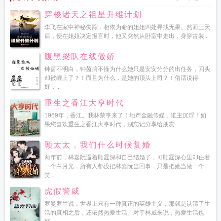
穿梭诸天之祖星升维计划
李飞在家中神秘失踪，相依为命的姐姐四处寻找无果。然而三天
后，便在姐姐决定报官时，他又突然从卧室中走出，身穿古装...
腹黑梁队在线傲娇
钟茵不明白，钟茵搞不懂为什么她只是安安分分的出任务，回头
却被缠上了？！而且为什么，是她的顶头上司？！俗话说得
好，...
重生之香江大亨时代
1969年，香江。我林荣亨来了！地产金融传媒，谁主沉浮！如
果您喜欢重生之香江大亨时代，别忘记分享给朋友...
顾太太，我们什么时候复婚
两年前，林嘉阮逼着顾霆深和自己结婚了，可顾霆深心里却住着
一个白月光，所有人都没把林嘉阮当回事，只是把她当做一个
笑...
虎假警威
罗曼罗兰说，世界上只有一种真正的英雄主义，那就是认清了生
活的真相之后，还依然热爱生活。对于林威来说，热爱生活也