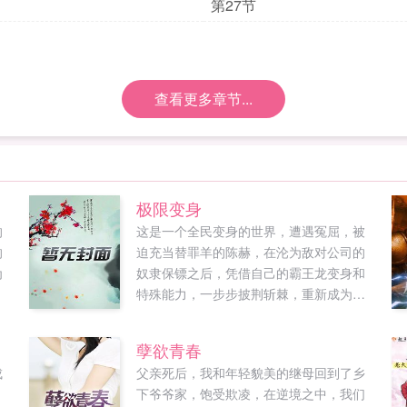
第27节
查看更多章节...
极限变身
的
这是一个全民变身的世界，遭遇冤屈，被
的
迫充当替罪羊的陈赫，在沦为敌对公司的
为
奴隶保镖之后，凭借自己的霸王龙变身和
特殊能力，一步步披荆斩棘，重新成为自
由人，进而成为领主王者，并最终成功复
仇，实现王者归来！如果您喜欢极限变
孽欲青春
身，别忘记分享给朋友...
成
父亲死后，我和年轻貌美的继母回到了乡
下爷爷家，饱受欺凌，在逆境之中，我们