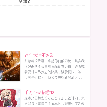
第28节
这个大清不对劲
别急着投降啊，拿起你们的刀枪，其实我
很好杀的李长青看着跪倒在身前，哭着喊
着要对自己效忠的降兵，满脸惆怅。唉，
没有你们挡刀，我又要去找新的敌人，好
麻烦李长青脑中灵光一闪，心想或许，我
可以当一个暴君？作为一个有担当，崇尚
千万不要招惹我
正义铁拳的P社玩家，反复刷叛军不是常规
原本只是想安分守己当个加班设计狗，怎
操作么？如果您喜欢这个大清不对劲，别
么就搞上事情了？原本只是想善心突发救
忘记分享给朋友...