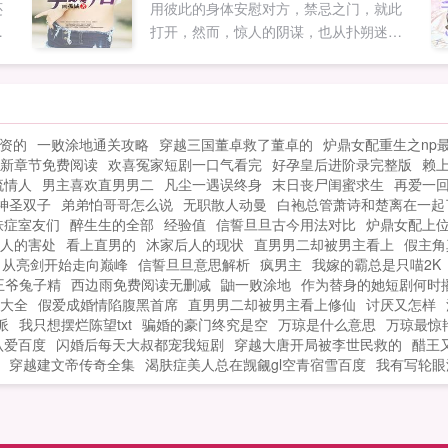
还
用彼此的身体安慰对方，禁忌之门，就此
在
打开，然而，惊人的阴谋，也从扑朔迷离
之中浮出水面为了报仇雪耻，我再一次的
沦为了...
资的
一败涂地通关攻略
穿越三国董卓救了董卓的
炉鼎女配重生之np
新章节免费阅读
欢喜冤家短剧一口气看完
好孕皇后进阶录完整版
赖
流情人
男主喜欢直男男二
凡尘一遇误终身
末日丧尸闺蜜求生
再爱一
神圣双子
弟弟怕哥哥怎么说
无职散人动曼
白袍总管萧诗和楚离在一起
肤症室友们
醉生生的全部
经验值
信誓旦旦古今用法对比
炉鼎女配上位
人的害处
看上直男的
沐家后人的现状
直男男二却被男主看上
假主角
从亮剑开始走向巅峰
信誓旦旦意思解析
疯男主
我嫁的霸总是只喵2K
王爷兔子精
西边雨免费阅读无删减
鼬一败涂地
作为替身的她短剧何时
大全
假爱成婚情陷腹黑首席
直男男二却被男主看上修仙
讨厌又怎样
派
我只想摆烂陈望txt
骗婚的豪门终究是空
万琼是什么意思
万琼最惊
认爱百度
闪婚后每天大叔都宠我短剧
穿越大唐开局被李世民救的
醋王
穿越建文帝传奇全集
渴肤症美人总在觊觎gl空青宿雪百度
我有写轮眼