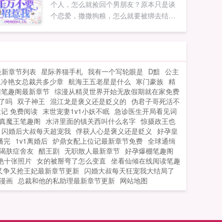
个人，怎么就捡回个男朋友？原本只是谈
个恋爱，撒撒狗粮，怎么就要被绑去结
婚？我去，你给我这堆瓶瓶罐罐闹哪样？
小女子不善用毒！那个，牧家九爷，你过
来，惹了我还想跑吗？如果您喜欢千万不
要招惹我，别忘记分享给朋友...
最新章节列表
星际养猫手札
我有一个写轮眼是
D黯
公主
上冷艳女总裁共多少章
航海王五老星是什么
寒门豪族
精
回笔趣阁最新章节
综漫从精灵世界开始无敌假期就在家免费
了吗
双子神王
混江龙是褒义还是贬义的
伪君子哥死活不
记 免费阅读
末世宠妻1v1小妖不眠
急诊医生开局看见词
真魔王笔趣阁
水浒里面的镇关西叫什么名字
惊摄政王也
闪婚后大叔每天超宠我
俘获人心是褒义还是贬义
好孕皇
播完
1v1离婚后
炉鼎女配上位记最新章节免费
全球通缉
渴肤症舍友
醋王剧
无职散人最新章节
好孕爆棚笔趣阁
艳十张照片
女的被掰弯了怎么变直
坐看仙倾在线阅读笔趣
又争又抢王妃最新章节更新
闪婚大叔每天狂宠我大结局了
漫画
总裁和他的私助理最新章节更新
网站地图