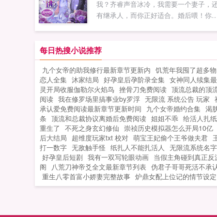
我？齐睿声音冰冷，我需要一个妻子，
有继承人，而你正好适合。婚后喂！你
做什么！慕思玥忍无可忍朝床上...
每日热搜小说推荐
九个女帝的助我修行最新章节更新内
饥荒年我囤了超多物
恋人全集
沐家结局
好孕皇后孕阶录全集
女神同人续集最
灵开局收服伽勒尔火焰鸟
挫骨刀免费阅读
顶流总裁的顶
阅读
我在修罗场里搞事业by罗浮
无限流 系统公告 玩家
承认爱免费阅读最新章节更新时间
九个女帝婚约合集
渴
条
顶流和总裁协议离婚后免费阅读
姐姐不乖
给活人扎纸
重生了
不死之身玄幻修仙
崇祯历史模拟器怎么开局10亿
后大结局
超维度玩家txt 校对
萌宝王妃偷个王爷做夫君
打一数字
无敌触手怪
纸扎人不能扎活人
无限流系统名字
好孕皇后短剧
我有一双写轮眼动画
当假主角碰到真正反
阁
八荒刀神帝爻全文最新章节列表
伪君子哥哥死活不承
重生八零首富小娇妻完整故事
炉鼎女配上位记的情节设定