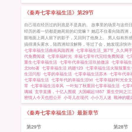
《秦寿七零幸福生活》第29节
自己现在经历过的到底是不是真的。 故事里的场景与这些
经历的着一切都是她死前的幻觉嘛？ 她忍不住看向陆西洲
眼地面上两人留下的影子，又回到了他身上。 男人似有所
搞得满头雾水，陆西洲却没解释，等过了会，她发现凉快许多
七零幸福生活曲南风陆西洲
七零幸福生活_第7节_久久网
代免费阅读
七零幸福时光
幸福七零年代完结免费阅读
七
重生七零幸福生活
七零年代幸福生活玖拾微凉
七零幸福
北toto著
七零幸福生活 鸡翅123
七零幸福生活火辣辣重
生活闫彤
七零的幸福生活
七零幸福生活苏木
七零年代幸
七零幸福生活
七零年代的幸福生活txt
七零幸福好时光全
常
七零幸福生活幸风
一叶知了秋重回七零幸福生活
七零
璃城
玄学直播，十亿人围观
大国崛起1857
重生空间之江
密情人今天也想公开
小哥儿在现代
小小万人迷
戰神的暖床
《秦寿七零幸福生活》最新章节
第29节
第28节