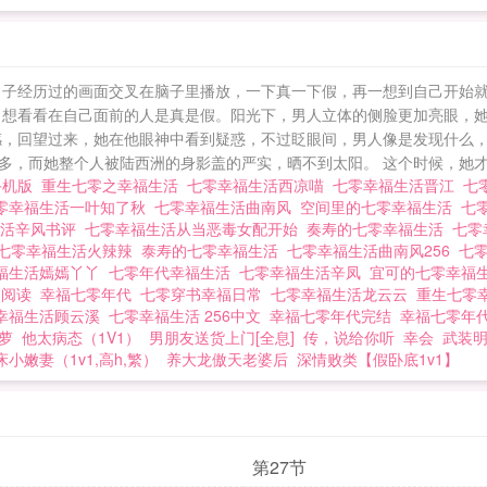
日子经历过的画面交叉在脑子里播放，一下真一下假，再一想到自己开始
，想看看在自己面前的人是真是假。阳光下，男人立体的侧脸更加亮眼，
感，回望过来，她在他眼神中看到疑惑，不过眨眼间，男人像是发现什么，
，而她整个人被陆西洲的身影盖的严实，晒不到太阳。 这个时候，她才明
手机版
重生七零之幸福生活
七零幸福生活西凉喵
七零幸福生活晋江
七
零幸福生活一叶知了秋
七零幸福生活曲南风
空间里的七零幸福生活
七
生活辛风书评
七零幸福生活从当恶毒女配开始
奏寿的七零幸福生活
七零
生七零幸福生活火辣辣
泰寿的七零幸福生活
七零幸福生活曲南风256
七
福生活嫣嫣丫丫
七零年代幸福生活
七零幸福生活辛凤
宜可的七零幸福
文阅读
幸福七零年代
七零穿书幸福日常
七零幸福生活龙云云
重生七零
幸福生活顾云溪
七零幸福生活 256中文
幸福七零年代完结
幸福七零年
萝
他太病态（1V1）
男朋友送货上门[全息]
传，说给你听
幸会
武装
小嫩妻（1v1,高h,繁）
养大龙傲天老婆后
深情败类【假卧底1v1】
第27节