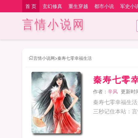
首 页
玄幻修真
重生穿越
都市小说
军史小
言情小说网
言情小说网
>
秦寿七零幸福生活
秦寿七零
作者：
辛风
更新时间：
秦寿七零幸福生活