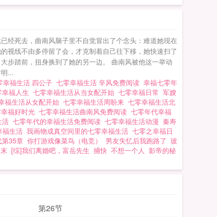
就已经死去，曲南风脑子里不自觉冒出了个念头：难道她现在
她的视线不由多停留了会，才克制着自己往下移，她快速扫了
大步踏前，扭身换到了她的另一边。 曲南风被他这一举动
...
零幸福生活 四公子
七零幸福生活 辛风免费阅读
幸福七零年
零幸福人生
七零幸福生活从当女配开始
七零幸福日常
军嫂
幸福生活从女配开始
七零幸福生活周盼来
七零幸福生活北
零幸福好时光
七零幸福生活曲南风免费阅读
七零年代幸福
生活
七零年代的幸福生活免费阅读
七零幸福生活动漫
秦寿
幸福生活
我画物成真空间里的七零幸福生活
七零之幸福日
代第35章
你打游戏像菜鸟（电竞）
男友失忆后我跑路了
玻
明末
[综]我们离婚吧，富岳先生
捕快
不想一个人
影帝的秘
第26节