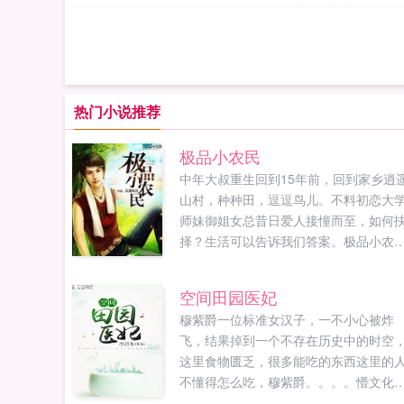
热门小说推荐
极品小农民
中年大叔重生回到15年前，回到家乡逍
山村，种种田，逗逗鸟儿。不料初恋大
师妹御姐女总昔日爱人接憧而至，如何
择？生活可以告诉我们答案。极品小农
书友群，欢迎书友入群探讨。...
空间田园医妃
穆紫爵一位标准女汉子，一不小心被炸
飞，结果掉到一个不存在历史中的时空
这里食物匮乏，很多能吃的东西这里的
不懂得怎么吃，穆紫爵。。。。懵文化
后，能认识几个字的就算文化人？穆紫