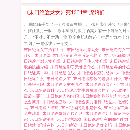
《末日绝途龙女》第1364章 虎娘们
。 陈歌随手拿出一个沙漏放在地上。 孤月这个时候已经来
生扛住孤月一脚。 原本陈歌对孤月的实力有一个简单的对
是。 “不对，不对劲！”陈歌全身肌肉隆起，拼尽全力才十
中划了一道弧线，一个旋...
末日绝途女主角有几个
末日绝途境界划分
末日绝途有女
什么
末日绝望
末日绝途豆沙最后怎么样了
末日绝途陈歌
日绝途全部人物介绍
末日绝途影天使人物介绍
末日绝途
歌的技能介绍
末日绝途影子天使是什么
末日绝途讲的什
日绝途第一季
末日绝途在线
末日绝途林蕊的结局
末日绝
日绝途百度
末日绝途女主
末日绝途陈歌的老婆叫什么
末
姐是好人吗
末日绝途女主有几个
末日绝途百度百科
末日
么
末日绝途百科
末日绝途老黄牛最后怎么样了
末日绝
最后去哪了
末日绝途人物介绍
末日绝途陈歌的能力怎么
么要离开
末日绝地游戏
末日绝途实力排行
绝世末日游
吗
末日绝途大结局
末日绝途的真相是什么
末日绝途主角
免费观看
末日绝途陈歌百度百科
末日绝途红姐姐最后怎
绍
末日绝途漫画
末日绝境游戏
末日绝途男主的四个能
日绝途_蜉蝣春秋
末日之绝迹
末日绝途是爽文吗
末日绝