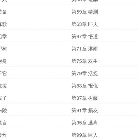
装备
第59章 猜测
陈歌
第63章 匹夫
巴掌
第67章 悟道
尸树
第71章 淋雨
附身
第75章 双生
干它
第79章 活捉
救援
第83章 报仇
猴子
第87章 树藤
东陵
第91章 损友
遗言
第95章 逃离
爆炸
第99章 巨人