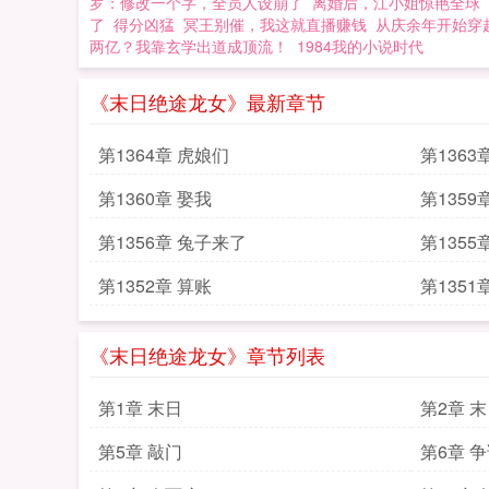
罗：修改一个字，全员人设崩了
离婚后，江小姐惊艳全球
了
得分凶猛
冥王别催，我这就直播赚钱
从庆余年开始穿
两亿？我靠玄学出道成顶流！
1984我的小说时代
《末日绝途龙女》最新章节
第1364章 虎娘们
第1363
第1360章 娶我
第1359
第1356章 兔子来了
第1355
第1352章 算账
第1351
《末日绝途龙女》章节列表
第1章 末日
第2章 
第5章 敲门
第6章 