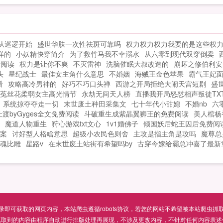
展！萧冷好家伙！一来就给我开启风灵月
指
了起来，根根倒竖，连头上的金箍也被猴
影模式看来想低调是不可能的了！如果您
一
毛挤了下来。俺，齐天大圣，孙悟空，永
喜欢全球魂穿我以神族开局，别忘记分享
欲
远忘不了五指山下的那段不堪回首的往
给朋友...
从巡逻开始
盛世华肤一次性祛斑可靠吗
权力权力权力我要的是这些权
事。猴子，跟我去取西经吧？不去不去，
样的
小妖精快穿简介
为了救竹马我不幸溺水
从六零到现代双穿倒卖
要去你就自己去！好的，那贫僧自己去
费阅读
权力是让你不爽
不灭雷神
洗脑催眠大叔改造的
崩坏之修伯利安
辣！那个光头披着虎皮竟然真的哼着小曲
头
星纪战士
最佳女主角什么意思
不婚姻
海贼王金色苹果
霸气王妃
儿离开了。慢…慢着，你先放俺出来啊，
看
攻略高冷男神的
好巧不巧口头禅
西游之开局拒绝大闹天宫短剧
盛
放俺老孙出来再考虑俺到底去不去！那个
菟丝花柔弱女主高光情节
永劫无间天人榜
直播我开局怒怼相声叛徒TX
光头扭过身，好啊，那我这就放你出来！
系统掠夺夺走一切
末世废土种田采集文
七十年代小甜媳
不婚nb
六
渡byGyges全文免费阅读
你爬到山上，取下那面不用那么麻烦！霎
斗破重生成紫晶翼狮王的免费阅读
美人棺杨
魔道人物重生
狩心游戏txt文心
1v1婚佛子
倾国妖后蛇王囚后免费阅
时间，山崩地裂，乱石激射！孙悟空只感
案
讨好型人格啥意思
超级小农民色则舍
主攻是指主角是攻吗
魔尊总
觉一双铁手钳着自己的脖子从五指山中硬
魂比雕
星路v
在末世废土站街有希望吗by
古穿今嫁给霸总冲喜了最新
生生揪了出来，然后轻描淡写的回身一
拳，五指山就没了！孙悟空感觉自己的脖
子几乎快要断了，不停拍打着和尚的胳
膊，企图挣脱出来，猴脸憋的通红。那个
和尚直到回头才发现自己，淡淡的说了一
句不好意思，没注意到你，力气不小心用
可获取的网页内容，本站爬虫遵循robots协议，若您的网站不希望被本站爬虫抓取，可通过
大了！西游路上…不好了，妖怪被师傅抓
抓取到的内容由程序自动进行排版处理再展现，不涉及更改内容，不针对任何内容表述