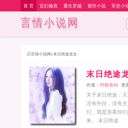
首 页
玄幻修真
重生穿越
都市小说
军史小
言情小说网
言情小说网
>
末日绝途龙女
末日绝途
作者：
蜉蝣春秋
更新
关于末日绝途：天
没有外挂，没有主
们，我是羡慕你们
来。 末日绝途