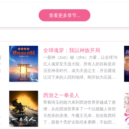
查看更多章节...
全球魂穿：我以神族开局
遥
一股神（zuo）秘（zhe）力量，让全球76
学
亿人魂穿至天选大陆。所有人的目标是存
抉
活至神圣时代，成为天选之主，开启通道
民
让活下来的人回到地球。刚开始为石器时
代，系统随机为所有人分配种族。有人
族，矮人，巨人，兽人，精灵，神族，以
西游之一拳圣人
及游魂。萧冷意外随机到千万分之一概率
带着琦玉的能力来到西游世界穿越成了唐
的神族，成为76亿人中的幸运儿。神族有
，
僧，从此西游世界多了一个以德服人有些
什么好处？天生神力，外表俊美！无限寿
人
天然呆的圣僧。牛魔王兄弟，别去取西经
命，青春永驻！百毒不侵，不用拉屎！传
落
了，跟着个秃驴去取经多累啊，不如回花
说中的六边形战士！德智体美劳全面发
果山快活啊！孙悟空听闻此言猴毛瞬间炸