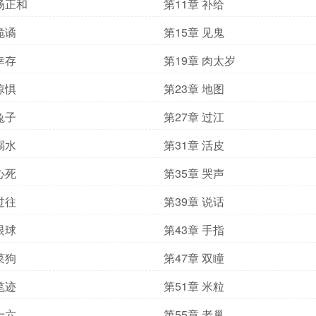
 杨正和
第11章 补给
诡谲
第15章 见鬼
幸存
第19章 肉太岁
惊惧
第23章 地图
兔子
第27章 过江
溺水
第31章 活皮
心死
第35章 哭声
过往
第39章 说话
眼球
第43章 手指
菜狗
第47章 双瞳
笔迹
第51章 米粒
十六
第55章 老巢