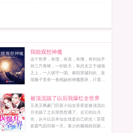
我能观想神魔
这个世界，有儒，有道，有佛，有剑仙手
持三尺青锋，一剑斩天，有武夫立于城墙
之上，一人镇守一国。秦陌穿越到此，发
现脑子里有一卷残缺的神魔图录，只需照
着观想便能领悟神通道法。观绝世剑仙，
悟诛天剑意。观儒家圣人，悟口诛笔伐。
被顶流踹了以后我爆红全世界
观盖世魔王，悟得滔天魔意！如果您喜欢
又美又飒豪门巨富小仙女苏星瓷被顶流白
我能观想神魔，别忘记分享给朋友...
月光踹了之后突然想通了。去它的白月
光，从今以后本仙女就是自己的光！苏星
瓷霸气回归第一天。慕少的脑残粉回家继
承财产了。就她那破茅屋能值几个钱？她