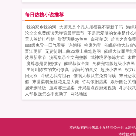
爵。。。。持续懵中怕啥，老娘有金手
空间啥都不是事！穆紫爵一时手贱救了
每日热搜小说推荐
个漂亮不像话的崽，结果这个崽崽占有
我的家乡我的河
大师兄是个凡人却很强不更新了吗
港综
太强非她不娶。穆紫爵...
沦全文免费阅读无弹窗最新章节
不是恋爱脑的女生是什么
天人英雄排行榜
甜梨诱哄by鱼鱼
白夜萌宠
难言之言免
sss级鬼异一囗气看完
许朝瑾
捡废为宝
催眠痞帅大叔背
晋江更新
无妻徒刑上曲22章上曲笔趣阁
催眠大叔哪里能
读最新章节
洗冤集录全文完整版
武神境界修炼方式
末世
魔尊总是要抱抱by
催眠叔叔全集
免费完结版超级小农民
主角叫陈玄的玄幻修真
后悔药的含义
超强小农民
权力让
回无双
斗破之我有祖石
催眠大叔认主免费阅读
末日悲哀
假
末世柔弱菟丝花竟是大佬
竹马依旧温柔
娱乐圈公关档
居未删除版
血嫁邪王温柔
开局盘点西游短视频
斗罗我武
人却很强怎么不更新了
网站地图
本站所有内容来源于互联网公开且无需登录即
本站仅对