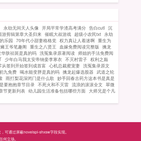
当场给慈善机构捐了两个亿。第二天。慕
少，你脑残粉买下对手公司成为你的顶头
BOSS了！告诉她，欲擒故纵过了头只会适
力
永劫无间天人头像
开局平常学渣高考满分
告白cutl
沉
得其反。她已经跟世界首富家族联
西游剪辑第章大圣归来
催眠大叔游戏
超级小农民txt
永劫
姻。？？？第三天，机器人编程大赛邀请
的乐园
70年代小甜妻格格党
权力真让人着迷啊
重生为
她当评委。原来是个砸钱就能当评委的辣
面瘫王爷笔趣阁
重生之八贤王
血嫁免费阅读完整版
擒龙
鸡比赛，呵呵哒！主持人介绍一下，这是
世华肤祛斑是真的吗
洗冤集录原著阅读
师姐的手法免费阅
我们上一届的冠军Star。网友？？？第N
T
少年白马我太安帝纳妾李寒衣
不灭村雷子
权利之巅
天，学霸来了微博官宣苏星瓷。哈哈哈走
零从签到开始签到成首富
心机总裁蜜宠妻
洗冤集录原文
初九免费
喝水能变胖是真的吗
错片场了吧，她应该去学渣来了。苏爸爸
擒龙起爆选股器
武道之轮
读
雨打梨花深闭门是什么歌
妙手回春古药方这本书是真是
拿出15岁A大研究生毕业证书还黑吗？网
是要抱抱章节目录
不死火和不灭雷
流浪的滚滚全文
翠微
友！！！苏星瓷回归后每天都在轰动全
章节更新列表
幼儿园生活准备包括哪些方面
大师兄是个凡
球，还有各种大佬纷纷争宠。你那什么联
姻对象，能有我帅吗？能比我有才吗？能
苏星瓷介绍一下，这是你的偶像学神，公
认颜值天花板，我的未婚夫，司夜玺。如
果您喜欢被顶流踹了以后我爆红全世界，
别忘记分享给朋友...
屏蔽novelspi-shxsw字段实现。
任何立场。