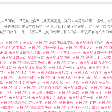
到自己面前，只见她把自己的腿高高扬起，随即对着陈歌猛砸。 很快，避不
比，可是没想到在双方接触的一刹那，孤月力量猛的暴增。 这一腿直接把
分勉强的挡住一招。 按照自己之前的判断，双方的实力应该没有这么大的差
主吗
末日绝途影子天使
末日绝途林蕊变成鸟了吗
末日绝地百度百科
末
被红姐姐救了几次
末日绝途短剧全集播放
末日绝途蓝雨之后
末日绝途
笔趣阁
末日绝途讲什么故事
末日绝途里的蓝雨是什么
末日绝途影子天
么
末日绝途影天使的背景故事
末日绝途第四季
末日绝途酸枣是不是林
途TXt
末日绝途陈歌真实身份是谁
末日绝途万物灵
末日绝途讲的是什
日绝途动画
末日绝途txt笔趣阁
末日绝途第一季在线观看
末日绝途听书
穷途
末日绝途TXT在线
末日绝途陈歌最后实力
末日绝途TXT百度
末日
配
末日绝途主角老婆顺序
末日绝途txt
末日绝途TXT全文
末世绝境
末日
获得
末日绝途TXT资源全本
末日绝途命运
末世绝醒
末日绝途影子天使
戏
末日绝途龙女
末日绝途红姐姐百度百科
末日绝途影天使
末日绝途陆
团几个人
末日绝途影子令牌是干嘛的
末日绝途林蕊
末日绝地女主
末
么样了
末日绝途短剧
末日绝途电影在线观看
末日绝途第一集
末日绝途
力
末日绝途陈歌最后怎么样了
末日绝途 蜉蝣春秋
末日绝途有声
末日绝途
途剧情简介
末日绝途陈歌真实身份
末日绝途影天使什么战力最高
末日绝