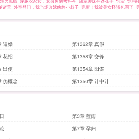
炮火弧线
穿越农家女，女扮男装考科举
团宠师妹神器在手
饲爱
惊鸿
越诸天
外室登门，我当场改嫁纨绔小叔子
完蛋！我被美女怪谈包围了
章 逼婚
第1362章 真假
章 花招
第1358章 交锋
章 出使
第1354章 阳谋
章 伪概念
第1350章 计中计
末日
第3章 蓝雨
争论
第7章 孕妇