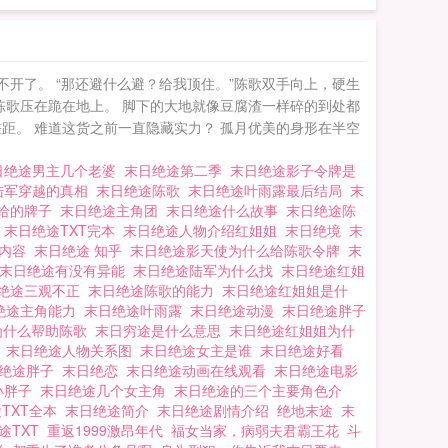
开了。 “那还避什么避？给我顶住。”陈歌双手向上，硬生
陈歌压在跪在地上。 脚下的大地就像豆腐渣一样碎的到处都
距。 难道这货之前一直隐藏实力？ 孤月优美的身形在半空
日绝途男主几个老婆
末日绝途第二季
末日绝途影子令牌是
陆军穿越的真相
末日绝途陈歌
末日绝途叶雨露最后结局
末
使给的牌子
末日绝途主角团
末日绝途什么故事
末日绝途陈
蕊
末日绝途TXT完本
末日绝途人物介绍红姐姐
末日绝境
末
么内容
末日绝途 知乎
末日绝途影天使为什么给陈歌令牌
末
末日绝途有没有异能
末日绝途陆军为什么找
末日绝途红姐
绝途三观不正
末日绝途陈歌的能力
末日绝途红姐姐是什
绝途主角能力
末日绝途叶雨露
末日绝途动漫
末日绝途胖子
为什么帮助陈歌
末日穷途是什么意思
末日绝途红姐姐为什
军
末日绝途人物关系图
末日绝途女主是谁
末日绝途好看
日绝途胖子
末日绝恋
末日绝途动画在线观看
末日绝途电影
小胖子
末日绝途几个女主角
末日绝途的三个主要角色介
TXT全本
末日绝途简介
末日绝途剧情介绍
绝地末途
末
途TXT
重返1999激昂年代
福女当家，病弱夫君霸王花
斗