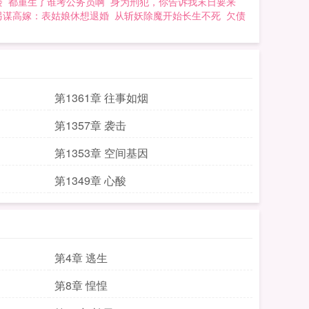
楼
都重生了谁考公务员啊
身为刑犯，你告诉我末日要来
另谋高嫁：表姑娘休想退婚
从斩妖除魔开始长生不死
欠债
第1361章 往事如烟
第1357章 袭击
第1353章 空间基因
第1349章 心酸
第4章 逃生
第8章 惶惶