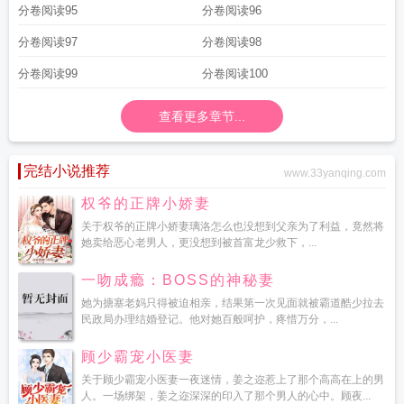
分卷阅读95
分卷阅读96
分卷阅读97
分卷阅读98
分卷阅读99
分卷阅读100
查看更多章节...
完结小说推荐
www.33yanqing.com
权爷的正牌小娇妻
关于权爷的正牌小娇妻璃洛怎么也没想到父亲为了利益，竟然将
她卖给恶心老男人，更没想到被首富龙少救下，...
一吻成瘾：BOSS的神秘妻
她为搪塞老妈只得被迫相亲，结果第一次见面就被霸道酷少拉去
民政局办理结婚登记。他对她百般呵护，疼惜万分，...
顾少霸宠小医妻
关于顾少霸宠小医妻一夜迷情，姜之迩惹上了那个高高在上的男
人。一场绑架，姜之迩深深的印入了那个男人的心中。顾夜...