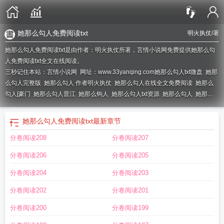
她那么勾人免费阅读txt
明火执仗
/著
她那么勾人免费阅读txt是由作者：明火执仗所著，言情小说网免费提供她那么勾
人免费阅读txt全文在线阅读。
三秒记住本站：言情小说网 网址：www.33yanqing.com
她那么勾人txt微盘
她那
么勾人完整版
她那么勾人 作者明火执仗
她那么勾人在线全文免费阅读
她那么
勾人[豪门
她那么勾人晋江
她那么钩人
她那么勾人txt资源
她那么勾人
她那么
勾人免费阅读txt
她那么勾人全文阅读
她那么勾人全文免费
她那么勾人全文
她那么勾人免费阅读txt
最新章节
分卷阅读208
分卷阅读207
分卷阅读206
分卷阅读205
分卷阅读204
分卷阅读203
分卷阅读202
分卷阅读201
分卷阅读200
分卷阅读199