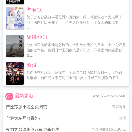
占有欲
关于占有欲魏池年看见乔小麦的第一眼，就觉得这个女人属于
他，所以他出手夺了！一个男人想要得到一个女人的那点事
儿。...
战锤神印
他知道帝国的领地是怎样的，十个分崩离析的王国，十个心怀鬼
胎的选帝侯。他明白帝国的敌人是可怕的，不管是肉体还是智
慧...
前浪
彭向明在病床上一躺九年，全靠看电影听歌打发残生，没想到一
觉醒来，自己竟在平行时空重回21岁，还成了导演系的学生。...
最新更新
www.33yanqing.com
萧逸苏颜小说全集阅读
五杯咖啡
宁宸大结局+(番外)
修果
权力之巅笔趣阁超前更新列表
争渡@qimiaoUGtUK1