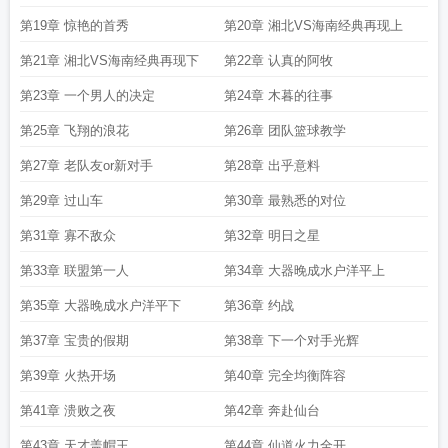
第19章 惊艳的首秀
第20章 湘北VS海南经典再现上
第21章 湘北VS海南经典再现下
第22章 认真的阿牧
第23章 一个男人的决定
第24章 木暮的往事
第25章 飞翔的浪花
第26章 团队篮球教学
第27章 老队友or新对手
第28章 出乎意料
第29章 过山车
第30章 最熟悉的对位
第31章 寡不敌众
第32章 明日之星
第33章 联盟第一人
第34章 大器晚成水户洋平上
第35章 大器晚成水户洋平下
第36章 约战
第37章 宝贵的假期
第38章 下一个对手光辉
第39章 火热开场
第40章 完全均衡阵容
第41章 溃败之夜
第42章 奔赴仙台
第43章 天才盖帽王
第44章 仙道火力全开