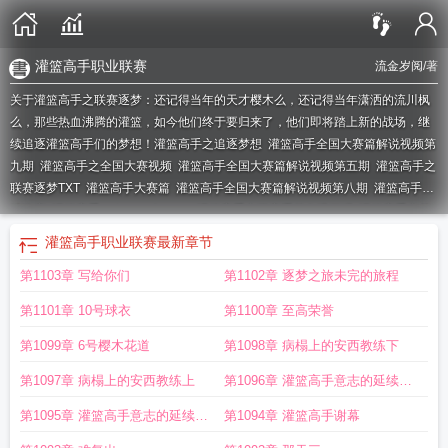
灌篮高手职业联赛
流金岁阅
/著
关于灌篮高手之联赛逐梦：还记得当年的天才樱木么，还记得当年潇洒的流川枫
么，那些热血沸腾的灌篮，如今他们终于要归来了，他们即将踏上新的战场，继
续追逐灌篮高手们的梦想！
灌篮高手之追逐梦想
灌篮高手全国大赛篇解说视频第
九期
灌篮高手之全国大赛视频
灌篮高手全国大赛篇解说视频第五期
灌篮高手之
联赛逐梦TXT
灌篮高手大赛篇
灌篮高手全国大赛篇解说视频第八期
灌篮高手篮
球比赛
灌篮高手—dreamsforever
灌篮高手之联赛逐梦有漫画吗
灌篮高手之梦
回灌篮人间
灌篮高手之梦回灌
灌篮高手比赛
灌篮高手之联赛逐梦 聚合中文
灌篮高手职业联赛
最新章节
网
灌篮高手职业联赛
灌篮高手全国大赛篇解说视频第一期
灌篮高手-迈向全国
第1103章 写给你们
第1102章 逐梦之旅未完的旅程
大赛
灌篮高手之联赛逐梦结局
灌篮第二季追梦队
灌篮高手全国大赛篇解说视频
第六期
灌篮高手之梦回灌蓝
灌篮高手2022视频
灌篮高手联赛逐梦TXT
灌篮高
第1101章 10号球衣
第1100章 至高荣誉
手全国大赛全集
灌篮高手全国大赛续篇
第1099章 6号樱木花道
第1098章 病榻上的安西教练下
第1097章 病榻上的安西教练上
第1096章 灌篮高手意志的延续流
川枫上
第1095章 灌篮高手意志的延续流
第1094章 灌篮高手谢幕
川枫上