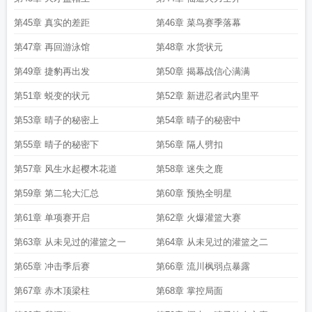
第45章 真实的差距
第46章 菜鸟赛季落幕
第47章 再回游泳馆
第48章 水货状元
第49章 捷豹再出发
第50章 揭幕战信心满满
第51章 蜕变的状元
第52章 新进忍者武内里平
第53章 晴子的秘密上
第54章 晴子的秘密中
第55章 晴子的秘密下
第56章 隔人劈扣
第57章 风生水起樱木花道
第58章 迷失之鹿
第59章 第二轮大汇总
第60章 预热全明星
第61章 单项赛开启
第62章 火爆灌篮大赛
第63章 从未见过的灌篮之一
第64章 从未见过的灌篮之二
第65章 冲击季后赛
第66章 流川枫弱点暴露
第67章 赤木顶梁柱
第68章 掌控局面