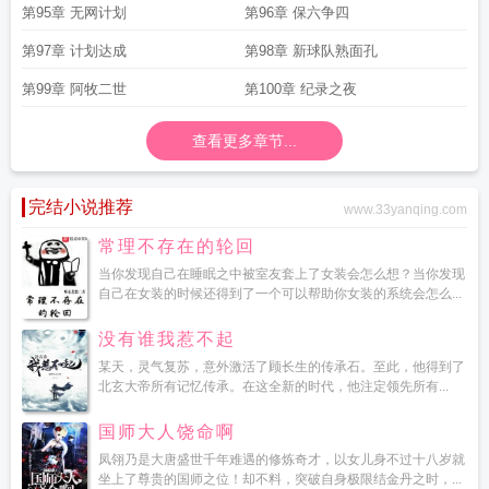
第95章 无网计划
第96章 保六争四
第97章 计划达成
第98章 新球队熟面孔
第99章 阿牧二世
第100章 纪录之夜
查看更多章节...
完结小说推荐
www.33yanqing.com
常理不存在的轮回
当你发现自己在睡眠之中被室友套上了女装会怎么想？当你发现
自己在女装的时候还得到了一个可以帮助你女装的系统会怎么...
没有谁我惹不起
某天，灵气复苏，意外激活了顾长生的传承石。至此，他得到了
北玄大帝所有记忆传承。在这全新的时代，他注定领先所有...
国师大人饶命啊
凤翎乃是大唐盛世千年难遇的修炼奇才，以女儿身不过十八岁就
坐上了尊贵的国师之位！却不料，突破自身极限结金丹之时，...