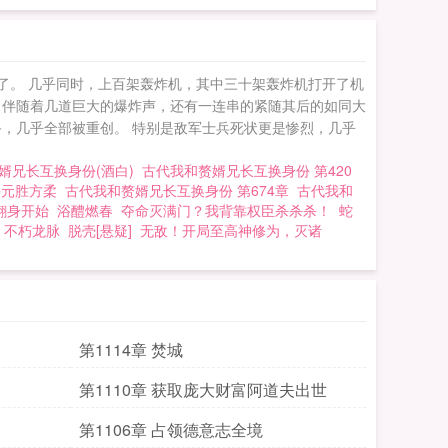
了。 几乎同时，上百架轰炸机，其中三十架轰炸机打开了机
，伴随着几道巨大的爆炸声，还有一连串的紧随其后的如同大
，几乎全部被重创。 特别是敌军士兵死状更是惨烈，几乎
婿兄长互换身份(酒白)
古代我和赘婿兄长互换身份 第420
许元胜方柔
古代我和赘婿兄长互换身份 第674章
古代我和
翻身开始
浴醴燃春
夺命灭满门？我背靠权臣杀杀杀！
蛇
不朽龙脉
脱壳[悬疑]
无敌！开局至高神修为，灭诸
第1114章 焚城
第1110章 获取庞大财富阿道夫出世
第1106章 占领德意志全境