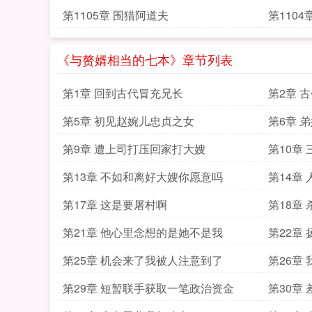
第1105章 围猎阿道夫
第110
《与赘婿相当的七本》章节列表
第1章 回到古代冒充兄长
第2章 
第5章 初见赵婉儿忠贞之女
第6章 
第9章 遭上司打压回家打大嫂
第10章
第13章 不如和离好大嫂你愿意吗
第14章
第17章 这是要屠村啊
第18章
第21章 他心里念想的是她不是我
第22章
第25章 机会来了我被人注意到了
第26章
第29章 短暂联手获取一笔政治资金
第30章