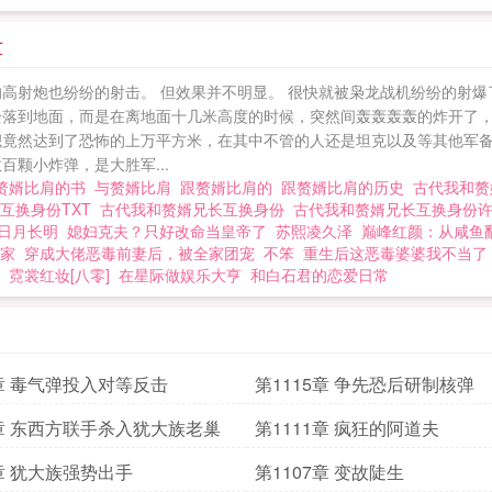
世
高射炮也纷纷的射击。 但效果并不明显。 很快就被枭龙战机纷纷的射爆
全落到地面，而是在离地面十几米高度的时候，突然间轰轰轰轰的炸开了
积竟然达到了恐怖的上万平方米，在其中不管的人还是坦克以及等其他军备
颗小炸弹，是大胜军...
赘婿比肩的书
与赘婿比肩
跟赘婿比肩的
跟赘婿比肩的历史
古代我和赘
互换身份TXT
古代我和赘婿兄长互换身份
古代我和赘婿兄长互换身份
日月长明
媳妇克夫？只好改命当皇帝了
苏熙凌久泽
巅峰红颜：从咸鱼
家
穿成大佬恶毒前妻后，被全家团宠
不笨
重生后这恶毒婆婆我不当了
霓裳红妆[八零]
在星际做娱乐大亨
和白石君的恋爱日常
6章 毒气弹投入对等反击
第1115章 争先恐后研制核弹
2章 东西方联手杀入犹大族老巢
第1111章 疯狂的阿道夫
8章 犹大族强势出手
第1107章 变故陡生