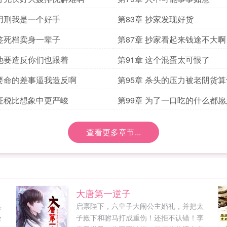
 用刑我是一个好手
第83章 抄家发现好货
 签死档卖身一辈子
第87章 抄家看起来钱途不大啊
 他要造反你们也跟着
第91章 这个混蛋太可恨了
 要命的差事逼我造反啊
第95章 杀头的压力被老阴货
 征税比想象中更严峻
第99章 为了一口吃的什么都
查看更多章节...
大唐第一逆子
兵
启禀陛下，六皇子大闹公主婚礼，并把太
会
子殿下和驸马打成重伤！还拒不认错！李