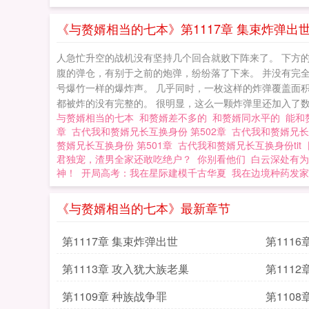
《与赘婿相当的七本》第1117章 集束炸弹出
人急忙升空的战机没有坚持几个回合就败下阵来了。 下方的
腹的弹仓，有别于之前的炮弹，纷纷落了下来。 并没有完
号爆竹一样的爆炸声。 几乎同时，一枚这样的炸弹覆盖面
都被炸的没有完整的。 很明显，这么一颗炸弹里还加入了数百
与赘婿相当的七本
和赘婿差不多的
和赘婿同水平的
能和
章
古代我和赘婿兄长互换身份 第502章
古代我和赘婿兄长
赘婿兄长互换身份 第501章
古代我和赘婿兄长互换身份tit
君独宠，渣男全家还敢吃绝户？
你别看他们
白云深处有为
神！
开局高考：我在星际建模千古华夏
我在边境种药发家
《与赘婿相当的七本》最新章节
第1117章 集束炸弹出世
第111
第1113章 攻入犹大族老巢
第111
第1109章 种族战争罪
第110