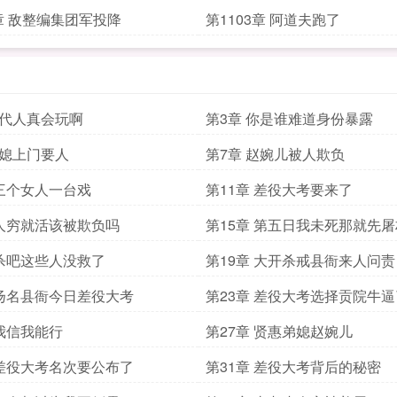
4章 敌整编集团军投降
第1103章 阿道夫跑了
古代人真会玩啊
第3章 你是谁难道身份暴露
弟媳上门要人
第7章 赵婉儿被人欺负
 三个女人一台戏
第11章 差役大考要来了
 人穷就活该被欺负吗
第15章 第五日我未死那就先屠
 杀吧这些人没救了
第19章 大开杀戒县衙来人问责
 扬名县衙今日差役大考
第23章 差役大考选择贡院牛逼
 我信我能行
第27章 贤惠弟媳赵婉儿
 差役大考名次要公布了
第31章 差役大考背后的秘密