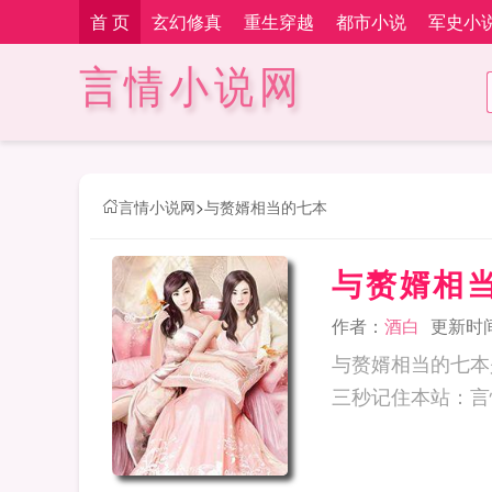
首 页
玄幻修真
重生穿越
都市小说
军史小
言情小说网
言情小说网
>
与赘婿相当的七本
与赘婿相
作者：
酒白
更新时间：
与赘婿相当的七本