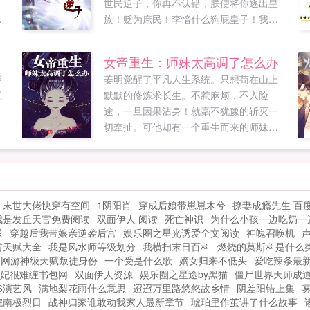
，
世民逆子，你再不认错，朕便将你逐出皇
任
族！贬为庶民！李愔什么狗屁皇子！我不
不
稀罕！半年后。李世民李愔肯认错了么？
产
陛下，六皇子拒不认错，并且现在过的比
女帝重生：师妹太高调了怎么办
你
您好。他的琉璃厂月入百万贯。堪比长安
穿
姜明觉醒了平凡人生系统。只想苟在山上
直
半年税收。李世民惊恐这陛下，六皇子的
沉
默默的修炼求长生。不惹麻烦，不入险
？
集团公司提供了千万个就业岗位，让千万
途，一旦因果沾身！就毫不犹豫的斩灭一
去
家庭奔小康。月进账亿万贯！富可敌国！
切牵扯。可他却有一个重生而来的师妹。
，
李世民急了快召我儿回宫，大不了朕给他
一个行事霸道，横推一切敌，想要好好守
这
道歉。晚了！六皇子带着他的远洋舰队已
护师兄的师妹。姜明看着要逆伐九天的小
我
经出发前往倭国，说要生擒倭国天皇！李
师妹，欲哭无泪。如果您喜欢女帝重生师
世民懵了不可！快找他回来！不！朕亲自
妹太高调了怎么办，别忘记分享给朋友...
？
出面求他回来！如果您喜欢大唐第一逆
末世大佬快穿有空间
1阴阳肖
穿成后娘带崽崽木兮
撩妻成瘾先生 百
和
子，别忘记分享给朋友...
我是发丘天官免费阅读
双面伊人 阅读
死亡神识
为什么小孩一边吃奶一
派
穿越后我带娘亲逆袭后宫
娱乐圈之星光诱爱全文阅读
神魄召唤机
不
游天赋大全
我是风水师等级划分
我横扫末日百科
燃烧的莫斯科是什么
网游神级天赋叛徒身份
一个受是什么歌
嫡女归来不低头
爱吃辣条最
忘
妃很难缠书包网
双面伊人资源
娱乐圈之星途by黑猫
僵尸世界天师成
16演艺风
满地梨花雨什么意思
迢迢万里路悠悠故乡情
阴差阳错上集
院南极烈日
战神归家谁敢动我家人最新章节
琥珀里作茧讲了什么故事