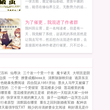
一张古图，奠定修仙基础。资质平庸的
他，能否在修仙界立足。无数势力的追杀
中，能否安然度过。修仙界第一美人倾心
于他，...
为了催更，我混进了作者群
我叫田云霄，是一名纯读者，但是有一
天，我觉醒了系统，这该死的系统居然是
让我去写书，然后想办法混进作者群，去
直接面对各种作者进行催更。只不过令我
没有想到的是，我一书成神了。本书又名
我真的只是来催更的啊为了催更，我一书
成神如果您喜欢为了催更，我混进了作者
群，别忘记分享给朋友...
度百科
仙尊決
三个攻一个受一个攻
魔卡诸天
大明宫是阴
边摸
一个受
撩妻成瘾boss太
清辉脉脉映归途
诡异东京
声色晓暴免费阅读
四合院从1951开始
墨夫人马甲又被爆了
类型的
三个攻一个受寝室
莲花楼多少级
莲花楼里的毒
新哪里看
莲花楼里的阎王是谁
奶爸的一天耽误大家一分钟
道的
快穿末世大佬的爽文人生
孩子一边喝奶一边哭怎么回
雾行者原型
清辉园在哪里
重生之回到新婚夜军婚
配种农
诸天最强学院TXT
顾少的冷清娇妻全文阅读
刚好遇见是什