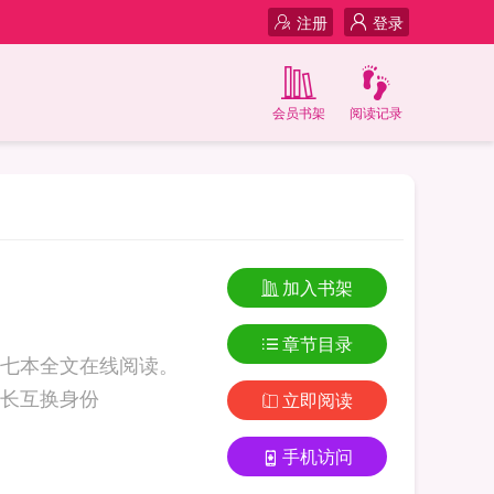
注册
登录
会员书架
阅读记录
加入书架
章节目录
七本全文在线阅读。
g.com 古代：我和赘婿兄长互换身份
立即阅读
手机访问