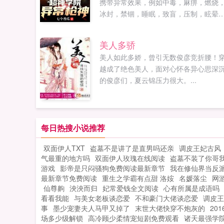
携带异常效果，例如中毒，麻痹，燃烧
冰封，禁锢，睡眠，致盲，压制，眩晕
意一种。并且有固定穿甲这让沐玄不得
走上狙击手的路凯莎区区一个核前文明
美人多骄
生的人类，竟如此强大？彦，追，冷，
美人如此多娇，曾引无数俊彦竞折腰！
们三，想办法把他搞到手！！凉冰我靠
越成了绝色美人，面对心怀各异心思深
接破防？？让我们整个系统出现坏死？
的俊彦们，夏云锦压力很大。...
开玩笑呢？这等人才，可不能让凯莎抢
阿托，去请他！卡尔大时钟明明告诉我
地球星，不过是一个落后之星，却出来
等怪物？蔷薇沐玄，你记住，你只能被
每日热搜小说推荐
打败琪琳我的枪法，只有一个人可以碾
压！那就是你鹤熙她们俩对你很好奇？
双面伊人TXT
盗墓不是讲了是直男吗还亲
调皮王妃古风
我也想看看，有什么奇特之处！蕾娜你
气最重的地方吗
双面伊人玫瑰在线阅读
盗墓不装了你哥
别人不一样我似乎见过你尤其是你的子
游戏
影帝是只闷骚狗免费阅读最新章节
我在修仙界当反
弹！华烨卡尔，我叼你吗的，你为什么
最新章节免费阅读
重生之学霸有点甜 洛姲
名媛落尘
网
说，这狗屁星球有这样的玩意？？你阴
仙尊齁
泱泱而归
妃常爱钱全文阅读
心有所属是成语吗
我？如果您喜欢超神学院异常枪神，别
看看我能
与美女老板谈恋爱
不和豪门大佬谈恋爱
调皮王
事
墨少宠妻夫人马甲又掉了
末世大佬快穿不炮灰的
20
记分享给朋友...
场多少级解锁
高冷顾少柔情宠短剧免费观看
诸天最强学