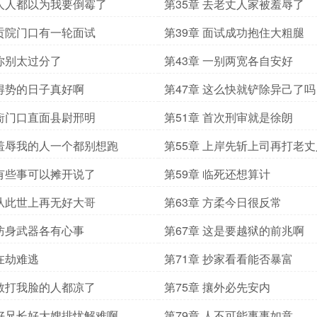
 人人都以为我要倒霉了
第35章 去老丈人家被羞辱了
 贡院门口有一轮面试
第39章 面试成功抱住大粗腿
 你别太过分了
第43章 一别两宽各自安好
 得势的日子真好啊
第47章 这么快就铲除异己了吗
 衙门口直面县尉邢明
第51章 首次刑审就是徐朗
 羞辱我的人一个都别想跑
第55章 上岸先斩上司再打老
 有些事可以摊开说了
第59章 临死还想算计
 从此世上再无好大哥
第63章 方柔今日很反常
 防身武器各有心事
第67章 这是要越狱的前兆啊
 在劫难逃
第71章 抄家看看能否暴富
 敢打我脸的人都凉了
第75章 攘外必先安内
 好兄长好大嫂排忧解难啊
第79章 人不可能事事如意