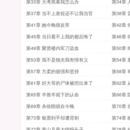
第33章 大考黑幕我怎么办
第34章
第37章 当不上差役还不让我当官
第38章
第41章 她今晚很反常
第42章
第45章 当日看不上我的都后悔了
第46章
第49章 聚贤楼内军刀染血
第50章
第53章 我不是独夫我有情有义
第54章
第57章 方柔的倔强和坚持
第58章
第61章 好大哥的尸体被挖出来了
第62章
第65章 半推半就下的认命
第66章
第69章 杀徐朗就在今晚
第70章
第73章 银票到手却遭背刺
第74章
第77章 青山县最大情报头子
第78章